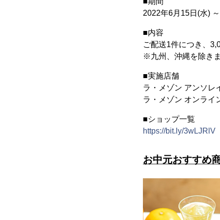
■期間
2022年6月15日(水) ～
■内容
ご配送1件につき、3
※九州、沖縄を除き
■実施店舗
ラ・メゾン アンソレ
ラ・メゾン オンライ
■ショップ一覧
https://bit.ly/3wLJRlV
お中元おすすめ