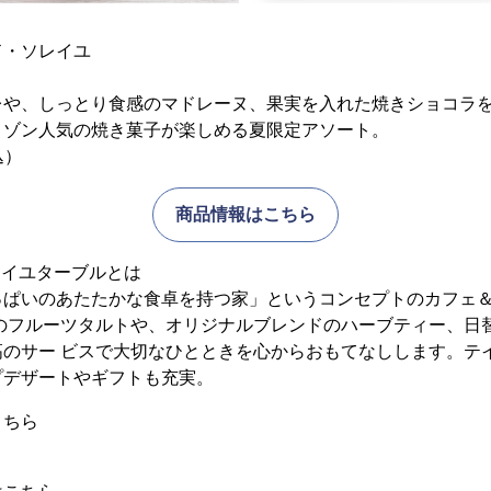
ド・ソレイユ
レや、しっとり食感のマドレーヌ、果実を入れた焼きショコラ
メゾン人気の焼き菓子が楽しめる夏限定アソート。
込）
商品情報はこちら
レイユターブルとは
っぱいのあたたかな⾷卓を持つ家」というコンセプトのカフェ＆
とのフルーツタルトや、オリジナルブレンドのハーブティー、⽇
⾼のサー ビスで⼤切なひとときを⼼からおもてなしします。テ
プデザートやギフトも充実。
こちら