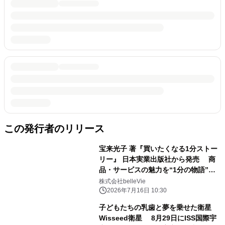
この発行者のリリース
宝来光子 著『買いたくなる1分ストー
リー』 日本実業出版社から発売 商
品・サービスの魅力を“1分の物語”に
変える実践書
株式会社belleVie
2026年7月16日 10:30
子どもたちの乳歯と夢を乗せた衛星
Wisseed衛星 8月29日にISS国際宇