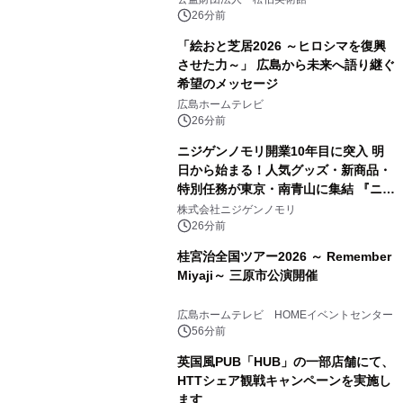
26分前
「絵おと芝居2026 ～ヒロシマを復興
させた力～」 広島から未来へ語り継ぐ
希望のメッセージ
広島ホームテレビ
26分前
ニジゲンノモリ開業10年目に突入 明
日から始まる！人気グッズ・新商品・
特別任務が東京・南青山に集結 『ニジ
ゲンノモリ POPUPストア in Annex
株式会社ニジゲンノモリ
Aoyama』
26分前
桂宮治全国ツアー2026 ～ Remember
Miyaji～ 三原市公演開催
広島ホームテレビ HOMEイベントセンター
56分前
英国風PUB「HUB」の一部店舗にて、
HTTシェア観戦キャンペーンを実施し
ます