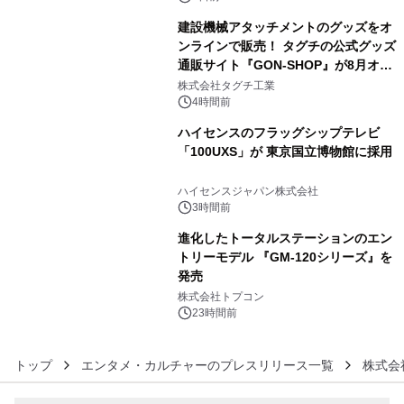
建設機械アタッチメントのグッズをオ
ンラインで販売！ タグチの公式グッズ
通販サイト『GON-SHOP』が8月オー
4
プン
株式会社タグチ工業
4時間前
ハイセンスのフラッグシップテレビ
「100UXS」が 東京国立博物館に採用
5
ハイセンスジャパン株式会社
3時間前
進化したトータルステーションのエン
トリーモデル 『GM-120シリーズ』を
発売
6
株式会社トプコン
23時間前
トップ
エンタメ・カルチャーのプレスリリース一覧
株式会社b