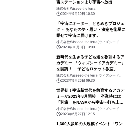
宙ステーションより宇宙へ放出
株式会社Wissee-the terra
2024年9月10日 10:30
「宇宙にオーダー」ときめきプロジェ
クト あなたの夢・思い・決意を衛星に
乗せて宇宙に届けます。
株式会社Wisseed-the terra(ウィズシード・
ザ・テラ)
2023年10月3日 13:00
新時代を生きる子ども達を教育するア
カデミー 『ウィズシードアカデミー』
を開講！ 「子どもロケット教室」「AI
絵本制作」の導入も決定
株式会社Wisseed-the terra(ウィズシード・
ザ・テラ)
2023年9月26日 09:30
世界初！宇宙新世代を教育するアカデ
ミーが2023年8月開校 卒業時には
「乳歯」をNASAから宇宙へ打ち上げ
予定
株式会社Wisseed-the terra(ウィズシード・
ザ・テラ)
2023年6月27日 12:15
1,300人参加の大規模イベント「ワン