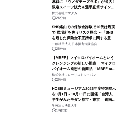
幕戦に 「ウメダチーズラボ」が出店！
限定スイーツ販売＆選手直筆サイング
ッズが当たる抽選会を 8月8日に開催
株式会社ヤマタカ
26分前
SNS経由での保険金詐欺で10代は現実
で 居場所を失うリスク懸念 ～「SNS
を通じた保険金不正請求に関する意識
調査」を実施、 認知度の低さも浮き彫
一般社団法人 日本損害保険協会
りに～
26分前
【MBFF】マイクロバイオームという
クレンジングの新しい提案 マイクロ
バイオーム発想の新商品 「MBFF mb
クレンジングPRO」を2026年8月6日
株式会社フローリストジャパン
発売
26分前
HOSEIミュージアム2026年度特別展示
を9月1日～10月11日に開催「台湾人
学生がみたモダン都市・東京 ―鄧南光
と法政大学の1930年代―」
学校法人法政大学
1時間前