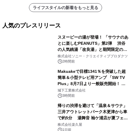
ライフスタイルの新着をもっと見る
人気のプレスリリース
スヌーピーの湯が登場！ 「サウナのあ
とに楽しむPEANUTS」第2弾 渋谷
の人気銭湯「改良湯」と期間限定のコ
1
ラボレーション サウナイキタイコラ
株式会社ソニー・クリエイティブプロダクツ
ボグッズも発売決定！
2時間前
Makuakeで目標1341％を突破した超
簡単＆小型テレビ用アンプ 「SW TV
Plus」8月7日より一般販売開始！ ケ
2
ーブル1本つなぐだけ、テレビの音が
城下工業株式会社
ぐっと豊かに
3時間前
帰りの渋滞を避けて「温泉＆サウナ」
三井アウトレットパーク木更津から車
で約5分 湯舞音 袖ケ浦店が夏フェア
3
メニューを提供
株式会社楽久屋
1日前