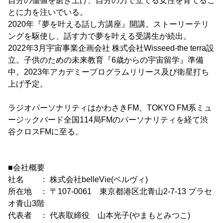
自分の価値を磨き上げ、自分の力で立てる女性を育てるこ
とに力を注いでいる。
2020年『夢を叶える話し方講座』開講。ストーリーテリ
ングを駆使し、話す力で夢を叶える受講生が続出。
2022年3月宇宙事業企画会社 株式会社Wisseed-the terra設
立。子供のための未来教育『6歳からの宇宙留学』準備
中。2023年アカデミープログラムリリース及び衛星打ち
上げ予定。
ラジオパーソナリティはかわさきFM、TOKYO FM系ミュ
ージックバード全国114局FMのパーソナリティを経て渋
谷クロスFMに至る。
■会社概要
社名 ： 株式会社belleVie(ベルヴィ)
所在地 ： 〒107-0061 東京都港区北青山2-7-13 プラセ
オ青山3階
代表者 ： 代表取締役 山本光子(やまもとみつこ)