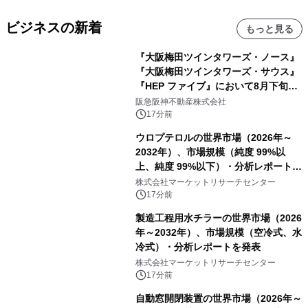
ビジネスの新着
もっと見る
『大阪梅田ツインタワーズ・ノース』
『大阪梅田ツインタワーズ・サウス』
『HEP ファイブ』において8月下旬か
ら 「オフサイト型コーポレートPPA」
阪急阪神不動産株式会社
による 再生可能エネルギー電力の使用
17分前
を開始します
ウロプテロルの世界市場（2026年～
2032年）、市場規模（純度 99%以
上、純度 99%以下）・分析レポートを
発表
株式会社マーケットリサーチセンター
17分前
製造工程用水チラーの世界市場（2026
年～2032年）、市場規模（空冷式、水
冷式）・分析レポートを発表
株式会社マーケットリサーチセンター
17分前
自動窓開閉装置の世界市場（2026年～