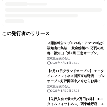
この発行者のリリース
＜開催報告＞プロ24名・アマ120名が
福知山に集結 賞金総額250万円の京
都・福知山「第7回 三恵オープン」を
開催 ジュニア選手が予選突破、花道
三恵観光株式会社
イベントで会場一体の熱戦に
2026年7月21日 14:30
【5月11日グランドオープン】 エニタ
イムフィットネス川西東畦野店 プレ
オープン好評開催中／今ならお得にス
タート可能
三恵観光株式会社
2026年4月30日 17:15
【先行入会で最大約2万円お得】 エニ
タイムフィットネス川西東畦野店 4