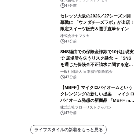
47分前
セレッソ大阪の2026／27シーズン開
幕戦に 「ウメダチーズラボ」が出店！
限定スイーツ販売＆選手直筆サイング
ッズが当たる抽選会を 8月8日に開催
株式会社ヤマタカ
47分前
SNS経由での保険金詐欺で10代は現実
で 居場所を失うリスク懸念 ～「SNS
を通じた保険金不正請求に関する意識
調査」を実施、 認知度の低さも浮き彫
一般社団法人 日本損害保険協会
りに～
47分前
【MBFF】マイクロバイオームという
クレンジングの新しい提案 マイクロ
バイオーム発想の新商品 「MBFF mb
クレンジングPRO」を2026年8月6日
株式会社フローリストジャパン
発売
47分前
ライフスタイルの新着をもっと見る