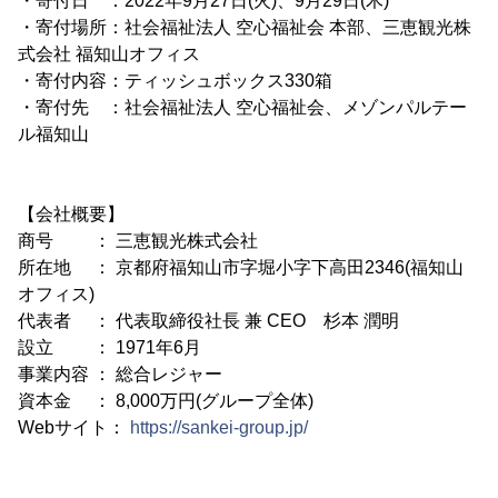
・寄付日 ：2022年9月27日(火)、9月29日(木)
・寄付場所：社会福祉法人 空心福祉会 本部、三恵観光株
式会社 福知山オフィス
・寄付内容：ティッシュボックス330箱
・寄付先 ：社会福祉法人 空心福祉会、メゾンパルテー
ル福知山
【会社概要】
商号 ： 三恵観光株式会社
所在地 ： 京都府福知山市字堀小字下高田2346(福知山
オフィス)
代表者 ： 代表取締役社長 兼 CEO 杉本 潤明
設立 ： 1971年6月
事業内容 ： 総合レジャー
資本金 ： 8,000万円(グループ全体)
Webサイト：
https://sankei-group.jp/