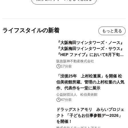
ライフスタイルの新着
もっと見る
『大阪梅田ツインタワーズ・ノース』
『大阪梅田ツインタワーズ・サウス』
『HEP ファイブ』において8月下旬か
ら 「オフサイト型コーポレートPPA」
阪急阪神不動産株式会社
による 再生可能エネルギー電力の使用
17分前
を開始します
「没後25年 上村松篁展」を開催 松
伯美術館所蔵、管理の上村松篁の人気
作、代表作を一堂に展示
公益財団法人 松伯美術館
47分前
ドラッグストアモリ みらいプロジェ
クト 「子どもお仕事参観デー2026」
を開催！
株式会社ドラッグストアモリ