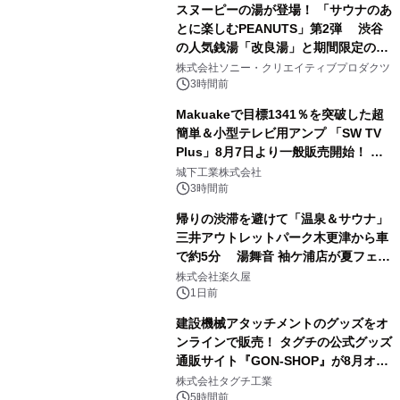
スヌーピーの湯が登場！ 「サウナのあ
とに楽しむPEANUTS」第2弾 渋谷
の人気銭湯「改良湯」と期間限定のコ
1
ラボレーション サウナイキタイコラ
株式会社ソニー・クリエイティブプロダクツ
ボグッズも発売決定！
3時間前
Makuakeで目標1341％を突破した超
簡単＆小型テレビ用アンプ 「SW TV
Plus」8月7日より一般販売開始！ ケ
2
ーブル1本つなぐだけ、テレビの音が
城下工業株式会社
ぐっと豊かに
3時間前
帰りの渋滞を避けて「温泉＆サウナ」
三井アウトレットパーク木更津から車
で約5分 湯舞音 袖ケ浦店が夏フェア
3
メニューを提供
株式会社楽久屋
1日前
建設機械アタッチメントのグッズをオ
ンラインで販売！ タグチの公式グッズ
通販サイト『GON-SHOP』が8月オー
4
プン
株式会社タグチ工業
5時間前