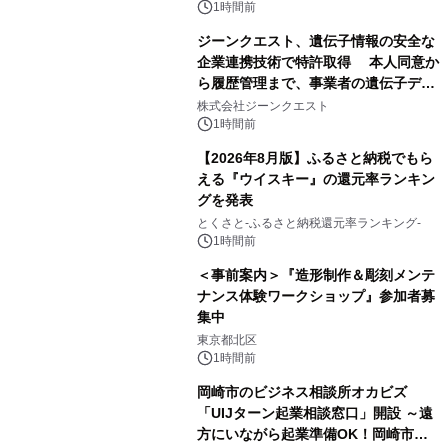
1時間前
ジーンクエスト、遺伝子情報の安全な
企業連携技術で特許取得 本人同意か
ら履歴管理まで、事業者の遺伝子デー
タ活用を支援
株式会社ジーンクエスト
1時間前
【2026年8月版】ふるさと納税でもら
える『ウイスキー』の還元率ランキン
グを発表
とくさと-ふるさと納税還元率ランキング-
1時間前
＜事前案内＞『造形制作＆彫刻メンテ
ナンス体験ワークショップ』参加者募
集中
東京都北区
1時間前
岡崎市のビジネス相談所オカビズ
「UIJターン起業相談窓口」開設 ～遠
方にいながら起業準備OK！岡崎市を