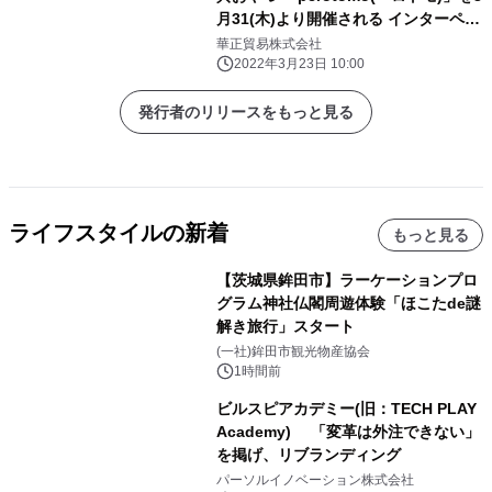
月31(木)より開催される インターペッ
ト2022にて初公開！
華正貿易株式会社
2022年3月23日 10:00
発行者のリリースをもっと見る
ライフスタイルの新着
もっと見る
【茨城県鉾田市】ラーケーションプロ
グラム神社仏閣周遊体験「ほこたde謎
解き旅行」スタート
(一社)鉾田市観光物産協会
1時間前
ビルスピアカデミー(旧：TECH PLAY
Academy) 「変革は外注できない」
を掲げ、リブランディング
パーソルイノベーション株式会社