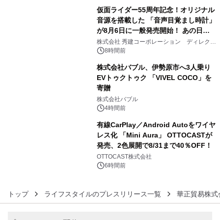
仮面ライダー55周年記念！オリジナル
音源を搭載した 「音声目覚まし時計」
が8月6日に一般発売開始！ あの日の
4
大興奮が今甦る
株式会社 秀建コーポレーション ディレクト
アートギャラリー
8時間前
株式会社バブル、伊勢原市へ3人乗り
EVトゥクトゥク 「VIVEL COCO」を
寄贈
5
株式会社バブル
4時間前
有線CarPlay／Android Autoをワイヤ
レス化 「Mini Aura」 OTTOCASTが
発売、2色展開で8/31まで40％OFF！
6
OTTOCAST株式会社
6時間前
トップ
ライフスタイルのプレスリリース一覧
華正貿易株式