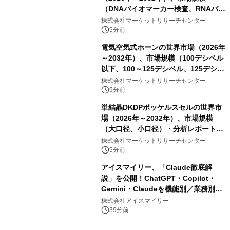
（DNAバイオマーカー検査、RNAバイ
オマーカー検査、タンパク質バイオマ
株式会社マーケットリサーチセンター
ーカー検査、細胞ベースのバイオマー
9分前
カー検査、多項目バイオマーカー検
電気空気式ホーンの世界市場（2026年
査）・分析レポートを発表
～2032年）、市場規模（100デシベル
以下、100～125デシベル、125デシベ
ル以上）・分析レポートを発表
株式会社マーケットリサーチセンター
9分前
単結晶DKDPポッケルスセルの世界市
場（2026年～2032年）、市場規模
（大口径、小口径）・分析レポートを
発表
株式会社マーケットリサーチセンター
9分前
アイスマイリー、「Claude徹底解
説」を公開！ChatGPT・Copilot・
Gemini・Claudeを機能別／業務別に
比較―自社に合う生成AIの選び方がわ
株式会社アイスマイリー
かる実践ガイド
39分前