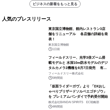
ビジネスの新着をもっと見る
人気のプレスリリース
東京国立博物館、館内レストラン3店
舗をリニューアル 各店舗の詳細を発
表！
1
東京国立博物館
1日前
フィールドスリー、光学3倍ズーム搭
載モデルと 水深10m防水モデルのデジ
タルカメラ2機種を8月7日発売 有効
2
約1300万画素、用途別に選べるコンデ
フィールドスリー株式会社
ジ新登場
5時間前
「仮面ライダーガヴ」より 「DXおし
ゃべりブリザードソルベエゴチゾウ」
を プレミアムバンダイで予約受付開始
3
株式会社BANDAI SPIRITS EC戦略部
4時間前