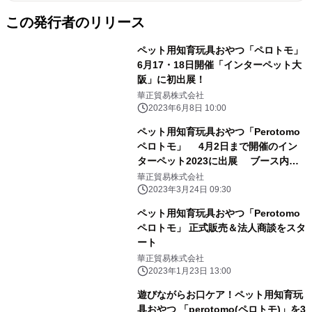
この発行者のリリース
ペット用知育玩具おやつ「ペロトモ」
6月17・18日開催「インターペット大
阪」に初出展！
華正貿易株式会社
2023年6月8日 10:00
ペット用知育玩具おやつ「Perotomo
ペロトモ」 4月2日まで開催のイン
ターペット2023に出展 ブース内で
プレゼントキャンペーンも実施！
華正貿易株式会社
2023年3月24日 09:30
ペット用知育玩具おやつ「Perotomo
ペロトモ」 正式販売＆法人商談をスタ
ート
華正貿易株式会社
2023年1月23日 13:00
遊びながらお口ケア！ペット用知育玩
具おやつ 「perotomo(ペロトモ)」を3