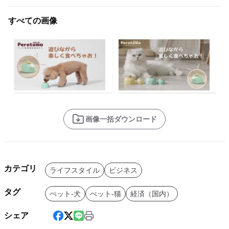
すべての画像
画像一括ダウンロード
カテゴリ
ライフスタイル
ビジネス
タグ
ぺット-犬
ぺット-猫
経済（国内）
シェア