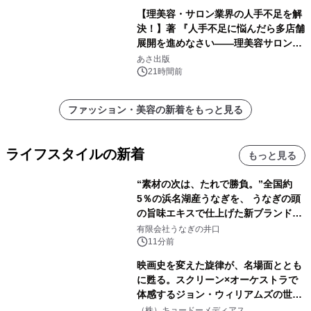
【理美容・サロン業界の人手不足を解
決！】著 『人手不足に悩んだら多店舗
展開を進めなさい――理美容サロン
「多店舗展開」の教科書』2026年8月
あさ出版
24日（月）発売
21時間前
ファッション・美容の新着をもっと見る
ライフスタイルの新着
もっと見る
“素材の次は、たれで勝負。”全国約
5％の浜名湖産うなぎを、 うなぎの頭
の旨味エキスで仕上げた新ブランド
「井口の誉」誕生
有限会社うなぎの井口
11分前
映画史を変えた旋律が、名場面ととも
に甦る。スクリーン×オーケストラで
体感するジョン・ウィリアムズの世
界。ジョン・ウィリアムズ：シネマ・
（株）キョードーメディアス