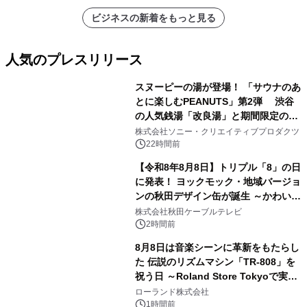
ビジネスの新着をもっと見る
人気のプレスリリース
スヌーピーの湯が登場！ 「サウナのあ
とに楽しむPEANUTS」第2弾 渋谷
の人気銭湯「改良湯」と期間限定のコ
1
ラボレーション サウナイキタイコラ
株式会社ソニー・クリエイティブプロダクツ
ボグッズも発売決定！
22時間前
【令和8年8月8日】トリプル「8」の日
に発表！ ヨックモック・地域バージョ
ンの秋田デザイン缶が誕生 ～かわいい
2
秋田犬の子犬と秋田の四季と名所を巡
株式会社秋田ケーブルテレビ
るパッケージ～ 9月1日(火)秋田県内で
2時間前
販売開始
8月8日は音楽シーンに革新をもたらし
た 伝説のリズムマシン「TR-808」を
祝う日 ～Roland Store Tokyoで実機
3
を展示しての 記念キャンペーンを開
ローランド株式会社
催 英国ラジオ「NTS」の 特別プログ
1時間前