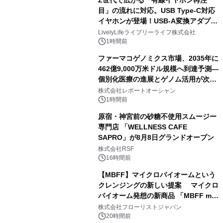
Z世代で広がる「有線イヤホン再注
目」の流れに対応。USB Type-C対応
イヤホンが登場！USB-A変換アダプタ
ー付きでスマホからパソコンまで幅広
LivelyLifeライブリーライフ株式会社
く活用可能
1時間前
ファーマコゲノミクス市場、2035年に
462億9,000万米ドル規模へ到達予測―
個別化医療の進展とゲノム活用が次世
代ヘルスケア投資を加速
株式会社レポートオーシャン
1時間前
原宿・神宮前の砂糖不使用スムージー
専門店 「WELLNESS CAFE
SAPRO」が8月8日グランドオープン
株式会社RSF
16時間前
【MBFF】マイクロバイオームという
クレンジングの新しい提案 マイクロ
バイオーム発想の新商品 「MBFF mb
クレンジングPRO」を2026年8月6日
株式会社フローリストジャパン
発売
20時間前