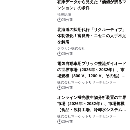
在庫データから見えた『価値が残るマ
ンション』の条件
福嶋総研
26分前
北海道の採用代行「リクルーティブ」
体制強化！富良野・ニセコの人手不足
を解消
クウカン株式会社
26分前
電気自動車用ブリッジ整流ダイオード
の世界市場（2026年～2032年）、市
場規模（800 V、1200 V、その他）・
分析レポートを発表
株式会社マーケットリサーチセンター
26分前
オンライン蛍光微生物分析装置の世界
市場（2026年～2032年）、市場規模
（食品・飲料工場、冷却水システム、
病院、飲料水安全警報システム）・分
株式会社マーケットリサーチセンター
析レポートを発表
26分前