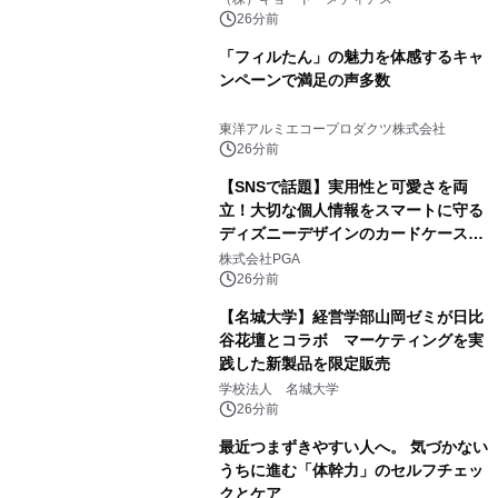
スペクタキュラー・コンサート 開催決
26分前
定！
「フィルたん」の魅力を体感するキャ
ンペーンで満足の声多数
東洋アルミエコープロダクツ株式会社
26分前
【SNSで話題】実用性と可愛さを両
立！大切な個人情報をスマートに守る
ディズニーデザインのカードケースを
株式会社PGAが8月7日発売
株式会社PGA
26分前
【名城大学】経営学部山岡ゼミが日比
谷花壇とコラボ マーケティングを実
践した新製品を限定販売
学校法人 名城大学
26分前
最近つまずきやすい人へ。 気づかない
うちに進む「体幹力」のセルフチェッ
クとケア