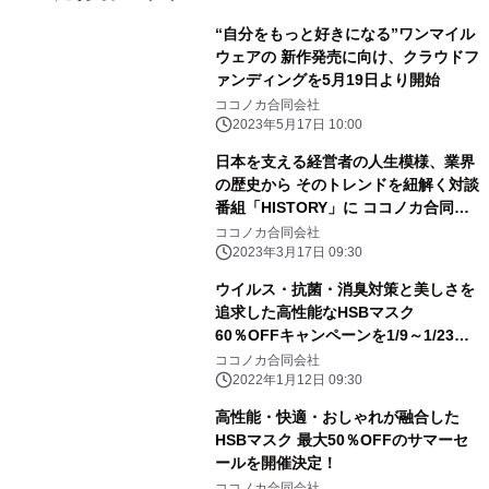
“自分をもっと好きになる”ワンマイル
ウェアの 新作発売に向け、クラウドフ
ァンディングを5月19日より開始
ココノカ合同会社
2023年5月17日 10:00
日本を支える経営者の人生模様、業界
の歴史から そのトレンドを紐解く対談
番組「HISTORY」に ココノカ合同会
社代表の星島が出演！
ココノカ合同会社
2023年3月17日 09:30
ウイルス・抗菌・消臭対策と美しさを
追求した高性能なHSBマスク
60％OFFキャンペーンを1/9～1/23の2
週間限定で緊急開催
ココノカ合同会社
2022年1月12日 09:30
高性能・快適・おしゃれが融合した
HSBマスク 最大50％OFFのサマーセ
ールを開催決定！
ココノカ合同会社