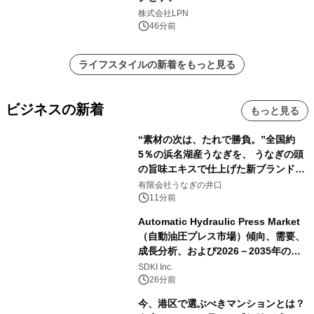
株式会社LPN
46分前
ライフスタイルの新着をもっと見る
ビジネスの新着
もっと見る
“素材の次は、たれで勝負。”全国約
5％の浜名湖産うなぎを、 うなぎの頭
の旨味エキスで仕上げた新ブランド
「井口の誉」誕生
有限会社うなぎの井口
11分前
Automatic Hydraulic Press Market
（自動油圧プレス市場）傾向、需要、
成長分析、および2026－2035年の予
測
SDKI Inc.
26分前
今、港区で選ぶべきマンションとは？