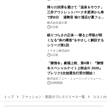
ラムや、「TR-808」を愛する伝説的
帰りの渋滞を避けて「温泉＆サウナ」
アーティストを フィーチャーしたアニ
三井アウトレットパーク木更津から車
メーションを公開～
で約5分 湯舞音 袖ケ浦店が夏フェア
4
メニューを提供
株式会社楽久屋
1日前
眠りづらさの正体──寝ると呼吸が弱
くなる"体の構造"をやさしく解説する
シリーズ第1回
5
トラタニ株式会社
1日前
「陳情令」劇場上映、第4弾！ 『陳情
令スペシャルナイト上映会Ⅳ 2026』
プレリク2次抽選先行受付開始！
6
株式会社ソニー・ミュージックソリューショ
ンズ
16時間前
トップ
ファッション・美容のプレスリリース一覧
ココノカ