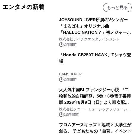
エンタメの新着
もっと見る
JOYSOUND LIVER所属のVシンガー
「まるぱも」オリジナル曲
「HALLUCINATION？」初メジャー配
信リリース決定！
株式会社テイチクエンタテインメント
2時間前
「Honda CB250T HAWK」Tシャツ登
場
CAMSHOP.JP
2時間前
大人気中国BLファンタジー小説 『二
哈和他的白猫師尊』5巻・6巻電子書籍
版 2026年8月9日（日）より順次配信
開始
株式会社ソニー・ミュージックソリューショ
ンズ
13時間前
フロムアースキッズ × 地域 × 大学生が
創る、 子どもたちの「自育」イベント