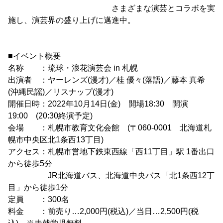
さまざまな演芸とコラボを実
施し、演芸界の盛り上げに邁進中。
■イベント概要
名称 ：琉球・浪花演芸会 in 札幌
出演者 ：ヤーレンズ(漫才)／桂 優々(落語)／藤本 真希
(沖縄民謡)／リスナップ(漫才)
開催日時：2022年10月14日(金) 開場18:30 開演
19:00 (20:30終演予定)
会場 ：札幌市教育文化会館 (〒060-0001 北海道札
幌市中央区北1条西13丁目)
アクセス：札幌市営地下鉄東西線「西11丁目」駅 1番出口
から徒歩5分
JR北海道バス、北海道中央バス「北1条西12丁
目」から徒歩1分
定員 ：300名
料金 ：前売り…2,000円(税込)／当日…2,500円(税