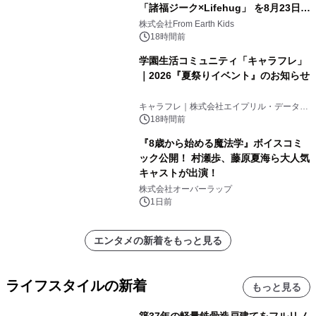
「諸福ジーク×Lifehug」 を8月23日
(日)開催
株式会社From Earth Kids
18時間前
学園生活コミュニティ「キャラフレ」
｜2026『夏祭りイベント』のお知らせ
キャラフレ｜株式会社エイプリル・データ・
デザインズ
18時間前
『8歳から始める魔法学』ボイスコミ
ック公開！ 村瀬歩、藤原夏海ら大人気
キャストが出演！
株式会社オーバーラップ
1日前
エンタメの新着をもっと見る
ライフスタイルの新着
もっと見る
築37年の軽量鉄骨造戸建てをフルリノ