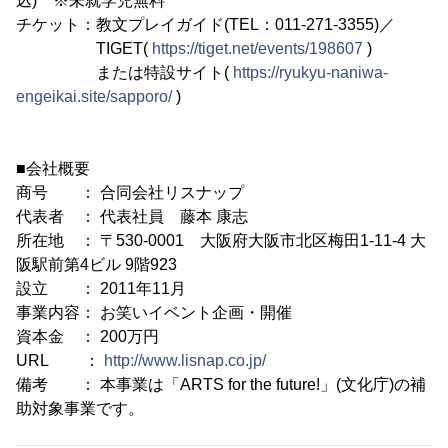
込) ※未就学児無料
チケット：教文プレイガイド(TEL：011-271-3355)／
TIGET(
https://tiget.net/events/198607
)
または特設サイト(
https://ryukyu-naniwa-
engeikai.site/sapporo/
)
■会社概要
商号 ： 合同会社リスナップ
代表者 ： 代表社員 藤本 康志
所在地 ： 〒530-0001 大阪府大阪市北区梅田1-11-4 大
阪駅前第4ビル 9階923
設立 ： 2011年11月
事業内容： お笑いイベント企画・開催
資本金 ： 200万円
URL ：
http://www.lisnap.co.jp/
備考 ： 本事業は「ARTS for the future!」(文化庁)の補
助対象事業です。