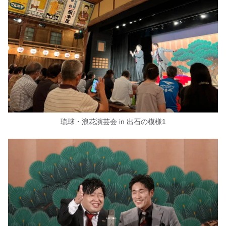
琉球・浪花演芸会 in 出石の模様1