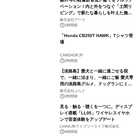
ベーション！内と外をつなぐ「土間リ
ビング」で新たな暮らしを叶えた施工
事例を株式会社アースが公開
株式会社アース
1時間前
「Honda CB250T HAWK」Tシャツ登
場
CAMSHOP.JP
2時間前
【淡路島】愛犬と一緒に過ごせる宿
で、一緒に泊まり、一緒にご飯 愛犬専
用の淡路島グルメ、ドッグランにミニ
プール グランピングとトレーラーハウ
株式会社ぷらど
スの2施設で
2時間前
見る・触る・聴くを一つに。ディスプ
レイ搭載「LL05」ワイヤレスイヤホ
ンで音楽体験をアップデート
LivelyLifeライブリーライフ株式会社
4時間前