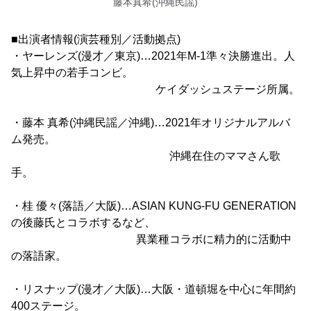
藤本真希(沖縄民謡)
■出演者情報(演芸種別／活動拠点)
・ヤーレンズ(漫才／東京)…2021年M-1準々決勝進出。人
気上昇中の若手コンビ。
ケイダッシュステージ所属。
・藤本 真希(沖縄民謡／沖縄)…2021年オリジナルアルバ
ム発売。
沖縄在住のママさん歌
手。
・桂 優々(落語／大阪)…ASIAN KUNG-FU GENERATION
の後藤氏とコラボするなど、
異業種コラボに精力的に活動中
の落語家。
・リスナップ(漫才／大阪)…大阪・道頓堀を中心に年間約
400ステージ。