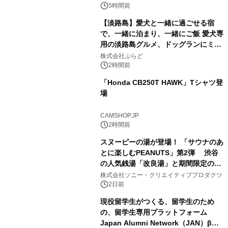
5時間前
【淡路島】愛犬と一緒に過ごせる宿
で、一緒に泊まり、一緒にご飯 愛犬専
用の淡路島グルメ、ドッグランにミニ
2
プール グランピングとトレーラーハウ
株式会社ぷらど
スの2施設で
2時間前
「Honda CB250T HAWK」Tシャツ登
場
3
CAMSHOP.JP
2時間前
スヌーピーの湯が登場！ 「サウナのあ
とに楽しむPEANUTS」第2弾 渋谷
の人気銭湯「改良湯」と期間限定のコ
4
ラボレーション サウナイキタイコラ
株式会社ソニー・クリエイティブプロダクツ
ボグッズも発売決定！
2日前
現役留学生がつくる、留学生のため
の、留学生専用プラットフォーム
Japan Alumni Network（JAN）β版