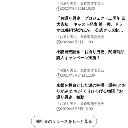
「お通り男史」原作製作委員会
2022年8月16日 10:30
「お通り男史」プロジェクト二周年 四
大告知 キャスト発表 第一弾、ドラ
マCD制作決定ほか、 公式グッズ制
作、二周年記念キャンペーンを実施
「お通り男史」原作製作委員会
2022年8月1日 11:00
小説発売記念「お通り男史」関連商品
購入キャンペーン実施！
「お通り男史」原作製作委員会
2021年5月24日 11:00
京都を舞台とした道の神様・通神(とお
りがみ)たちが くりひろげる物語「お
通り男史」始動
「お通り男史」原作製作委員会
2020年8月5日 12:00
発行者のリリースをもっと見る