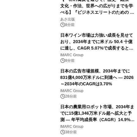
文化・作法、世界への広がりまでを学
べる】『ビジネスエリートのための 教
養としての蕎麦』2026年8月25日
あさ出版
（火）発売
8分前
日本ワイン市場は力強い成長を見せて
おり、2034年までに米ドル 50.4 十億
に達し、CAGR 5.07%で成長すると予
測
IMARC Group
8分前
日本の広告市場規模、2034年までに
831億4,000万米ドルに到達へ ― 2026
～2034年のCAGRは3.70%
IMARC Group
28分前
日本の農業用ロボット市場、2034年ま
でに15億1,346万米ドル超へ拡大と予
測 ― 年平均成長率（CAGR）14.9%を
記録
IMARC Group
38分前