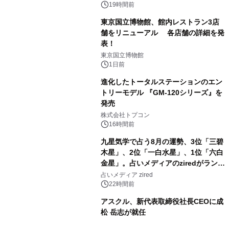
19時間前
東京国立博物館、館内レストラン3店
舗をリニューアル 各店舗の詳細を発
表！
2
東京国立博物館
1日前
進化したトータルステーションのエン
トリーモデル 『GM-120シリーズ』を
発売
3
株式会社トプコン
16時間前
九星気学で占う8月の運勢、3位「三碧
木星」、2位「一白水星」、1位「六白
金星」。占いメディアのziredがランキ
4
ングを発表
占いメディア zired
22時間前
アスクル、新代表取締役社長CEOに成
松 岳志が就任