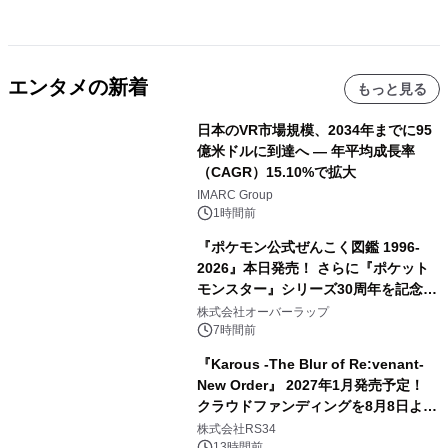
エンタメの新着
もっと見る
日本のVR市場規模、2034年までに95
億米ドルに到達へ ― 年平均成長率
（CAGR）15.10%で拡大
IMARC Group
1時間前
『ポケモン公式ぜんこく図鑑 1996-
2026』本日発売！ さらに『ポケット
モンスター』シリーズ30周年を記念し
た画集『ポケットモンスター ビジュア
株式会社オーバーラップ
ルアートブック』の発売決定！ 2026
7時間前
年12月18日（金）、3冊同時発売！
『Karous -The Blur of Re:venant-
New Order』 2027年1月発売予定！
クラウドファンディングを8月8日より
開始
株式会社RS34
13時間前