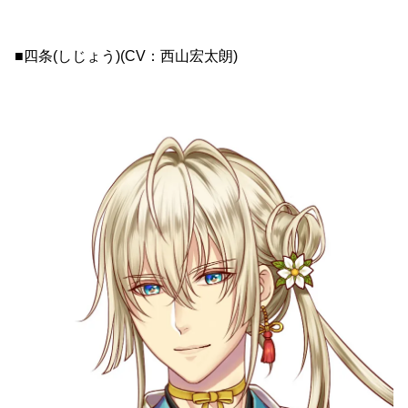
■四条(しじょう)(CV：西山宏太朗)