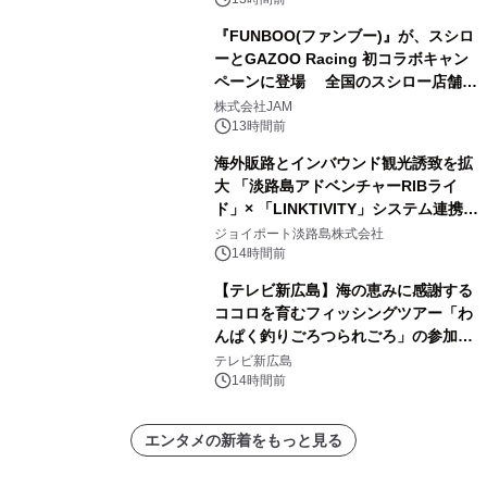
『FUNBOO(ファンブー)』が、スシロ
ーとGAZOO Racing 初コラボキャン
ペーンに登場 全国のスシロー店舗で
GR 4車種の FUNBOO(ミニカー)付き
株式会社JAM
メニューが展開されます
13時間前
海外販路とインバウンド観光誘致を拡
大 「淡路島アドベンチャーRIBライ
ド」× 「LINKTIVITY」システム連携を
開始！
ジョイポート淡路島株式会社
14時間前
【テレビ新広島】海の恵みに感謝する
ココロを育むフィッシングツアー「わ
んぱく釣りごろつられごろ」の参加小
学生を募集
テレビ新広島
14時間前
エンタメの新着をもっと見る