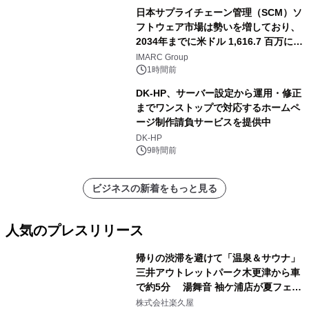
日本サプライチェーン管理（SCM）ソ
フトウェア市場は勢いを増しており、
2034年までに米ドル 1,616.7 百万に達
し、CAGR 3.42%で成長すると予測
IMARC Group
1時間前
DK-HP、サーバー設定から運用・修正
までワンストップで対応するホームペ
ージ制作請負サービスを提供中
DK-HP
9時間前
ビジネスの新着をもっと見る
人気のプレスリリース
帰りの渋滞を避けて「温泉＆サウナ」
三井アウトレットパーク木更津から車
で約5分 湯舞音 袖ケ浦店が夏フェア
1
メニューを提供
株式会社楽久屋