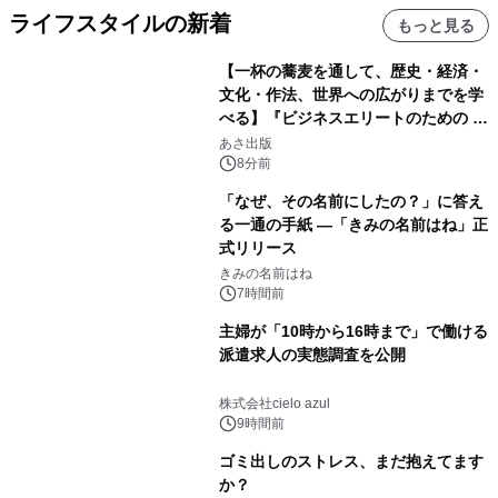
ライフスタイルの新着
もっと見る
【一杯の蕎麦を通して、歴史・経済・
文化・作法、世界への広がりまでを学
べる】『ビジネスエリートのための 教
養としての蕎麦』2026年8月25日
あさ出版
（火）発売
8分前
「なぜ、その名前にしたの？」に答え
る一通の手紙 ―「きみの名前はね」正
式リリース
きみの名前はね
7時間前
主婦が「10時から16時まで」で働ける
派遣求人の実態調査を公開
株式会社cielo azul
9時間前
ゴミ出しのストレス、まだ抱えてます
か？