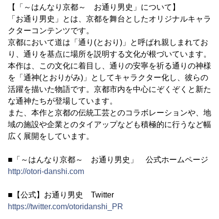
【「～はんなり京都～ お通り男史」について】
「お通り男史」とは、京都を舞台としたオリジナルキャラ
クターコンテンツです。
京都において道は「通り(とおり)」と呼ばれ親しまれてお
り、通りを基点に場所を説明する文化が根づいています。
本作は、この文化に着目し、通りの安寧を祈る通りの神様
を「通神(とおりがみ)」としてキャラクター化し、彼らの
活躍を描いた物語です。京都市内を中心にぞくぞくと新た
な通神たちが登場しています。
また、本作と京都の伝統工芸とのコラボレーションや、地
域の施設や企業とのタイアップなども積極的に行うなど幅
広く展開をしています。
■「～はんなり京都～ お通り男史」 公式ホームページ
http://otori-danshi.com
■【公式】お通り男史 Twitter
https://twitter.com/otoridanshi_PR