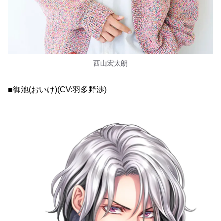
西山宏太朗
■御池(おいけ)(CV:羽多野渉)