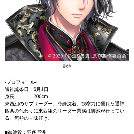
御池
-プロフィール-
通神誕条日：6月1日
身長 ：200cm
東西組のサブリーダー。冷静沈着、観察力に優れた通神。
四条の代わりに東西組のリーダー業務は御池が行ってい
る。無類の甘味好き。
■御池役：羽多野渉