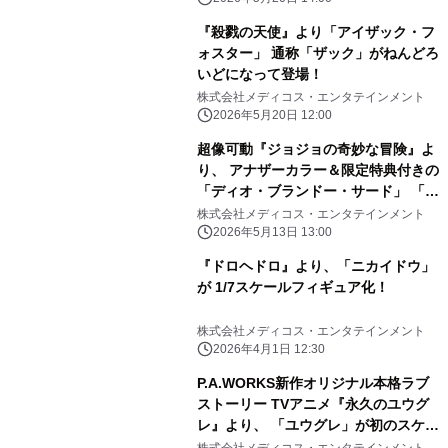
『殺戮の天使』より「アイザック・フ
ォスター」 通称「ザック」がねんどろ
いどになって登場！
株式会社メディコス・エンタテインメント
2026年5月20日 12:00
超像可動『ジョジョの奇妙な冒険』よ
り、 アナザーカラー＆限定特典付きの
「ディオ・ブランドー・サード」 「デ
ィエゴ・ブランドー・サード」、クリ
株式会社メディコス・エンタテインメント
アカラーの 「クレイジー・ダイヤモン
2026年5月13日 13:00
ド Ver.CLEAR & GOLD」が登場!!
『ドロヘドロ』より、「ニカイドウ」
が 1/7スケールフィギュア化！
株式会社メディコス・エンタテインメント
2026年4月1日 12:30
P.A.WORKS新作オリジナル本格ラブ
ストーリー TVアニメ『永久のユウグ
レ』より、 「ユウグレ」が初のスケー
ルフィギュア化！