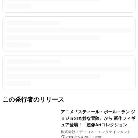
この発行者のリリース
アニメ『スティール・ボール・ラン ジ
ョジョの奇妙な冒険』から 新作フィギ
ュア登場！「超像Artコレクション」
より、 「ジャイロ・ツェペリ」＆愛馬
株式会社メディコス・エンタテインメント
「ヴァルキリー」が大型スタチュー化
2026年5月20日 14:00