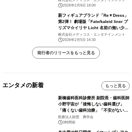
株式会社メディコス・エンタテインメント
2026年2月9日 18:00
新フィギュアブランド「Re▼Dress」
第2弾！ 劇場版「Fate/kaleid liner プ
リズマ☆イリヤ Licht 名前の無い少
女」より、「イリヤ」が着脱可能な リ
株式会社メディコス・エンタテインメント
アル布製衣装フィギュア
2026年2月5日 16:30
「Re▼Dress」にて、 ボリュームたっ
ぷり1/4スケールにてフィギュア化！
発行者のリリースをもっと見る
エンタメの新着
もっと見る
新橋歯科医科診療所 副院長・歯科医師
小野宇宙が「後悔しない歯科選び」
「痛くない歯科治療」「不安がない治
療計画」をテーマに専門監修
医療法人財団 興学会
3時間前