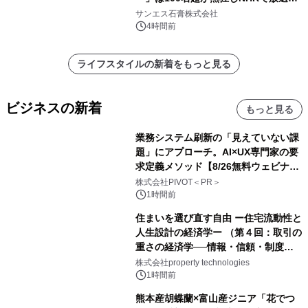
れました。
サンエス石膏株式会社
4時間前
ライフスタイルの新着をもっと見る
ビジネスの新着
もっと見る
業務システム刷新の「見えていない課
題」にアプローチ。AI×UX専門家の要
求定義メソッド【8/26無料ウェビナ
ー】株式会社PIVOT
株式会社PIVOT＜PR＞
1時間前
住まいを選び直す自由 ー住宅流動性と
人生設計の経済学ー （第４回：取引の
重さの経済学──情報・信頼・制度を
PropTechはどう組み替えるか）｜
株式会社property technologies
PropTech-Lab
1時間前
熊本産胡蝶蘭×富山産ジニア「花でつ