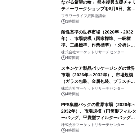
ながる希望の輪」 熊本復興支援チャリ
ティーワークショップを8月9日、富
山・射水で開催
フラワーライフ振興協議会
3時間前
耐性基準の世界市場（2026年～2032
年）、市場規模（国家標準、一級標
準、二級標準、作業標準）・分析レポ
ートを発表
株式会社マーケットリサーチセンター
4時間前
スキンケア製品パッケージングの世界
市場（2026年～2032年）、市場規模
（ガラス包装、金属包装、プラスチッ
ク包装、その他）・分析レポートを発
株式会社マーケットリサーチセンター
表
4時間前
PPS集塵バッグの世界市場（2026年～
2032年）、市場規模（円筒形フィルタ
ーバッグ、平袋型フィルターバッグ、
プリーツフィルターバッグ、その
株式会社マーケットリサーチセンター
他）・分析レポートを発表
4時間前