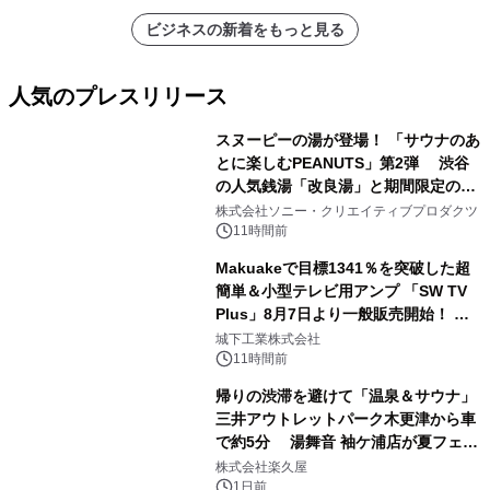
ビジネスの新着をもっと見る
人気のプレスリリース
スヌーピーの湯が登場！ 「サウナのあ
とに楽しむPEANUTS」第2弾 渋谷
の人気銭湯「改良湯」と期間限定のコ
1
ラボレーション サウナイキタイコラ
株式会社ソニー・クリエイティブプロダクツ
ボグッズも発売決定！
11時間前
Makuakeで目標1341％を突破した超
簡単＆小型テレビ用アンプ 「SW TV
Plus」8月7日より一般販売開始！ ケ
2
ーブル1本つなぐだけ、テレビの音が
城下工業株式会社
ぐっと豊かに
11時間前
帰りの渋滞を避けて「温泉＆サウナ」
三井アウトレットパーク木更津から車
で約5分 湯舞音 袖ケ浦店が夏フェア
3
メニューを提供
株式会社楽久屋
1日前