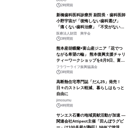
BUDO
2時間前
新橋歯科医科診療所 副院長・歯科医師
小野宇宙が「後悔しない歯科選び」
「痛くない歯科治療」「不安がない治
療計画」をテーマに専門監修
医療法人財団 興学会
3時間前
熊本産胡蝶蘭×富山産ジニア「花でつ
ながる希望の輪」 熊本復興支援チャリ
ティーワークショップを8月9日、富
山・射水で開催
フラワーライフ振興協議会
3時間前
高断熱住宅専門誌「だん25」発売！
日々のストレス軽減、暮らしはもっと
自由に
jimosumu
4時間前
サンエス石膏の地域貢献活動が加速 ―
関連会社Attipect主催「田んぼラグビ
ー」は100名超が熱狂しNHKで放送さ