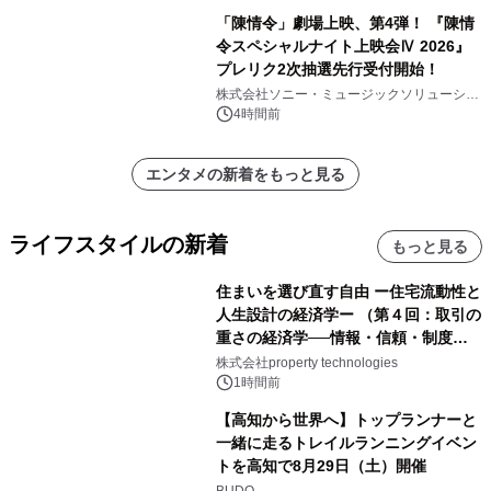
「陳情令」劇場上映、第4弾！ 『陳情
令スペシャルナイト上映会Ⅳ 2026』
プレリク2次抽選先行受付開始！
株式会社ソニー・ミュージックソリューショ
ンズ
4時間前
エンタメの新着をもっと見る
ライフスタイルの新着
もっと見る
住まいを選び直す自由 ー住宅流動性と
人生設計の経済学ー （第４回：取引の
重さの経済学──情報・信頼・制度を
PropTechはどう組み替えるか）｜
株式会社property technologies
PropTech-Lab
1時間前
【高知から世界へ】トップランナーと
一緒に走るトレイルランニングイベン
トを高知で8月29日（土）開催