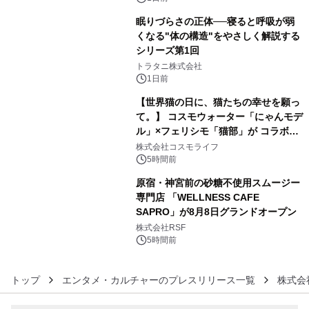
眠りづらさの正体──寝ると呼吸が弱
くなる"体の構造"をやさしく解説する
シリーズ第1回
4
トラタニ株式会社
1日前
【世界猫の日に、猫たちの幸せを願っ
て。】 コスモウォーター「にゃんモデ
ル」×フェリシモ「猫部」が コラボキ
5
ャンペーンを実施
株式会社コスモライフ
5時間前
原宿・神宮前の砂糖不使用スムージー
専門店 「WELLNESS CAFE
SAPRO」が8月8日グランドオープン
6
株式会社RSF
5時間前
トップ
エンタメ・カルチャーのプレスリリース一覧
株式会