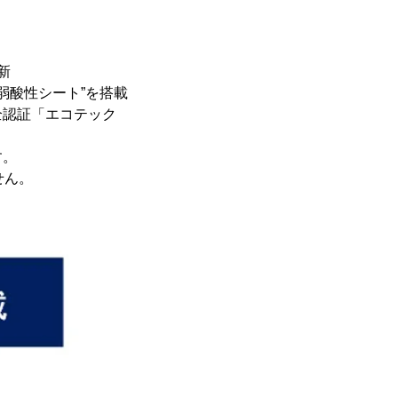
新
弱酸性シート”を搭載
全認証「エコテック
す。
せん。