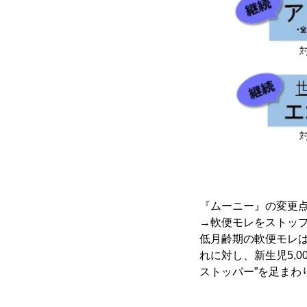
『ムーニー』の変更
→軟便モレをストッ
低月齢期の軟便モレ
れに対し、新生児5,
ストッパー”を足まわ