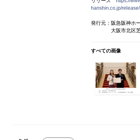
リリース
https://ww
hanshin.co.jp/relea
発行元：阪急阪神ホ
大阪市北区芝田1-
すべての画像