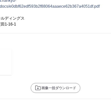
w.hankyu-
se/docs/e0dbf62edf593b2f88064aaaece62b367a4051df.pdf
ールディングス
16-1
画像一括ダウンロード