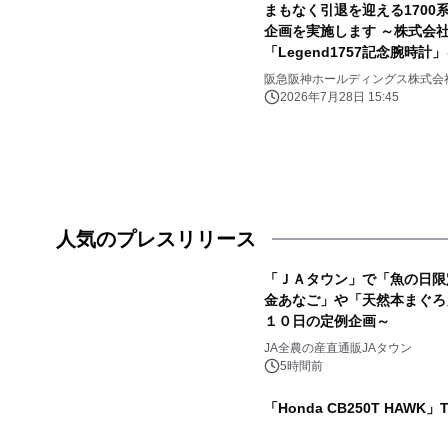
まもなく引退を迎える1700系に感謝
企画を実施します ～株式会
「Legend1757記念腕時
阪急阪神ホールディングス株式会
2026年7月28日 15:45
人気のプレスリリース
「ＪＡタウン」で「魚の日限
金あなご」や「天然本まぐろ
１０日の定例企画～
1
JA全農の産直通販JAタウン
5時間前
「Honda CB250T HAWK