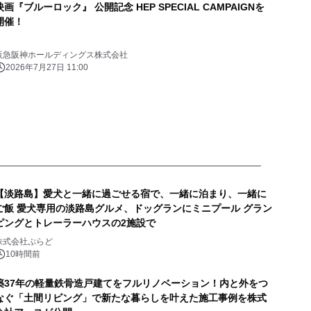
画『ブルーロック』 公開記念 HEP SPECIAL CAMPAIGNを
開催！
阪急阪神ホールディングス株式会社
2026年7月27日 11:00
【淡路島】愛犬と一緒に過ごせる宿で、一緒に泊まり、一緒に
ご飯 愛犬専用の淡路島グルメ、ドッグランにミニプール グラン
ピングとトレーラーハウスの2施設で
株式会社ぷらど
10時間前
築37年の軽量鉄骨造戸建てをフルリノベーション！内と外をつ
なぐ「土間リビング」で新たな暮らしを叶えた施工事例を株式