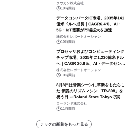
クウカン株式会社
10時間前
データコンバータIC市場、2035年141
億米ドルへ成長｜CAGR6.4％、AI・
5G・IoT需要が市場拡大を加速
株式会社レポートオーシャン
10時間前
プロセッサおよびコンピューティング
チップ市場、2035年に1,230億米ドル
へ｜CAGR 20.8％、AI・データセンタ
ー需要が成長を牽引
株式会社レポートオーシャン
10時間前
8月8日は音楽シーンに革新をもたらし
た 伝説のリズムマシン「TR-808」を
祝う日 ～Roland Store Tokyoで実機
を展示しての 記念キャンペーンを開
ローランド株式会社
催 英国ラジオ「NTS」の 特別プログ
11時間前
ラムや、「TR-808」を愛する伝説的
アーティストを フィーチャーしたアニ
テックの新着をもっと見る
メーションを公開～