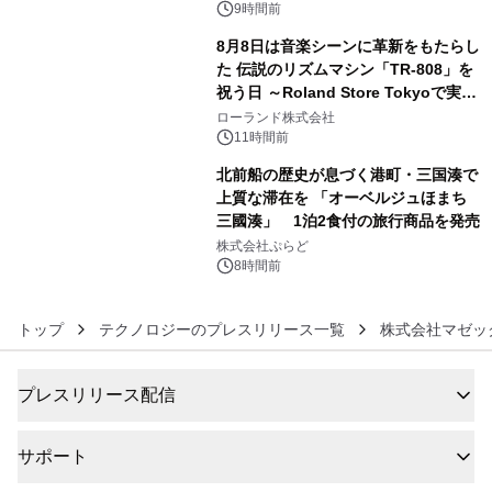
9時間前
8月8日は音楽シーンに革新をもたらし
た 伝説のリズムマシン「TR-808」を
祝う日 ～Roland Store Tokyoで実機
5
を展示しての 記念キャンペーンを開
ローランド株式会社
催 英国ラジオ「NTS」の 特別プログ
11時間前
ラムや、「TR-808」を愛する伝説的
北前船の歴史が息づく港町・三国湊で
アーティストを フィーチャーしたアニ
上質な滞在を 「オーベルジュほまち
メーションを公開～
三國湊」 1泊2食付の旅行商品を発売
6
株式会社ぷらど
8時間前
トップ
テクノロジーのプレスリリース一覧
株式会社マゼッ
プレスリリース配信
サポート