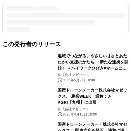
この発行者のリリース
地域でつながる、やさしい甘さとあた
たかい支援のかたち 新たな連携を開
始！ ～ハイワークひびき×マームニー
ル×サラヤ×マゼックス～
株式会社マゼックス
2025年5月2日 10:00
国産ドローンメーカー株式会社マゼッ
クス、 農業WEEK 通称：J-
AGRI【九州】に出展
株式会社マゼックス
2025年4月10日 10:00
国産ドローンメーカー・株式会社マゼ
ックス、 関東支店を埼玉・浦和に設