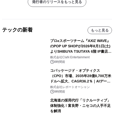
発行者のリリースをもっと見る
テックの新着
もっと見る
プロeスポーツチーム『AXIZ WAVE』
のPOP UP SHOPが2026年8月1日(土)
よりSHIBUYA TSUTAYA 6階 IP書店で
開催決定！！
株式会社ClaN Entertainment
8時間前
コパッケージド・オプティクス
（CPO）市場、2035年28億8,700万米
ドルへ拡大、CAGR36.2％｜AIデータ
センター・高速光通信需要が成長を加
株式会社レポートオーシャン
速
9時間前
北海道の採用代行「リクルーティブ」
体制強化！富良野・ニセコの人手不足
を解消