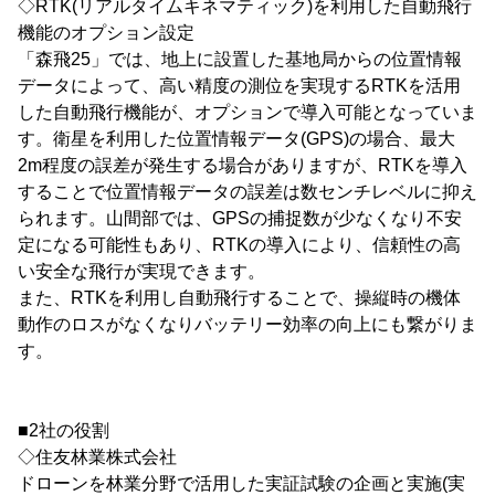
◇RTK(リアルタイムキネマティック)を利用した自動飛行
機能のオプション設定
「森飛25」では、地上に設置した基地局からの位置情報
データによって、高い精度の測位を実現するRTKを活用
した自動飛行機能が、オプションで導入可能となっていま
す。衛星を利用した位置情報データ(GPS)の場合、最大
2m程度の誤差が発生する場合がありますが、RTKを導入
することで位置情報データの誤差は数センチレベルに抑え
られます。山間部では、GPSの捕捉数が少なくなり不安
定になる可能性もあり、RTKの導入により、信頼性の高
い安全な飛行が実現できます。
また、RTKを利用し自動飛行することで、操縦時の機体
動作のロスがなくなりバッテリー効率の向上にも繋がりま
す。
■2社の役割
◇住友林業株式会社
ドローンを林業分野で活用した実証試験の企画と実施(実