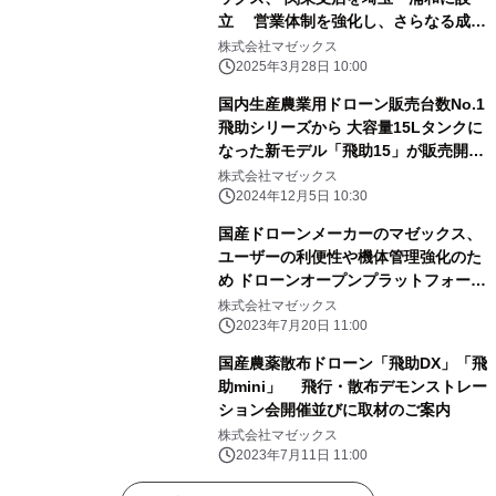
立 営業体制を強化し、さらなる成長
を目指す
株式会社マゼックス
2025年3月28日 10:00
国内生産農業用ドローン販売台数No.1
飛助シリーズから 大容量15Lタンクに
なった新モデル「飛助15」が販売開
始！ スマート送信機対応による完全
株式会社マゼックス
自動飛行を実現
2024年12月5日 10:30
国産ドローンメーカーのマゼックス、
ユーザーの利便性や機体管理強化のた
め ドローンオープンプラットフォーム
プロジェクトへの参加を表明
株式会社マゼックス
2023年7月20日 11:00
国産農薬散布ドローン「飛助DX」「飛
助mini」 飛行・散布デモンストレー
ション会開催並びに取材のご案内
株式会社マゼックス
2023年7月11日 11:00