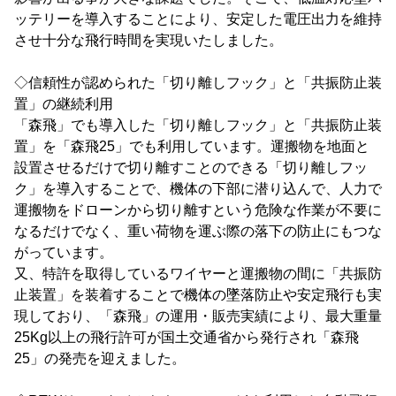
ッテリーを導入することにより、安定した電圧出力を維持
させ十分な飛行時間を実現いたしました。
◇信頼性が認められた「切り離しフック」と「共振防止装
置」の継続利用
「森飛」でも導入した「切り離しフック」と「共振防止装
置」を「森飛25」でも利用しています。運搬物を地面と
設置させるだけで切り離すことのできる「切り離しフッ
ク」を導入することで、機体の下部に潜り込んで、人力で
運搬物をドローンから切り離すという危険な作業が不要に
なるだけでなく、重い荷物を運ぶ際の落下の防止にもつな
がっています。
又、特許を取得しているワイヤーと運搬物の間に「共振防
止装置」を装着することで機体の墜落防止や安定飛行も実
現しており、「森飛」の運用・販売実績により、最大重量
25Kg以上の飛行許可が国土交通省から発行され「森飛
25」の発売を迎えました。