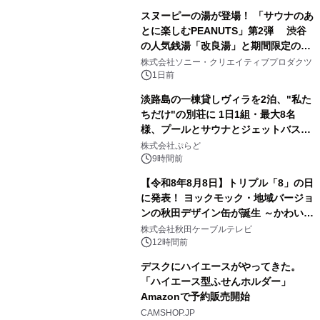
スヌーピーの湯が登場！ 「サウナのあ
とに楽しむPEANUTS」第2弾 渋谷
の人気銭湯「改良湯」と期間限定のコ
1
ラボレーション サウナイキタイコラ
株式会社ソニー・クリエイティブプロダクツ
ボグッズも発売決定！
1日前
淡路島の一棟貸しヴィラを2泊、"私た
ちだけ"の別荘に 1日1組・最大8名
様、プールとサウナとジェットバス付
2
きで Villa Mon Temps AWAJIの連泊
株式会社ぷらど
素泊りプラン
9時間前
【令和8年8月8日】トリプル「8」の日
に発表！ ヨックモック・地域バージョ
ンの秋田デザイン缶が誕生 ～かわいい
3
秋田犬の子犬と秋田の四季と名所を巡
株式会社秋田ケーブルテレビ
るパッケージ～ 9月1日(火)秋田県内で
12時間前
販売開始
デスクにハイエースがやってきた。
「ハイエース型ふせんホルダー」
Amazonで予約販売開始
4
CAMSHOP.JP