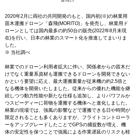
森飛25
2020年2月に両社の共同開発のもと、国内初(※)の林業用
苗木運搬ドローン「森飛(MORITO)」を発売し、林業用ド
ローンとしては国内最多の約50台の販売(2022年8月末現
在)を行い、日本の林業のスマート化を推進してまいりま
した。
※ 当社調べ
林業でのドローン利用者拡大に伴い、関係者からの苗木だ
けでなく重量系資材も運搬できるドローンを開発できない
かという要望に応え、最大運搬重量が従来機の約2.5倍と
なる機体を開発いたしました。従来からの優れた機能を継
続しつつ動力性能や新たな仕様も追加し、よりパワフルか
つスピーディーに荷物を運搬する機体へと進化しました。
林業の現場では、強風の影響などで運搬できる日や時間が
限定されることも多くありますが、フライトコントローラ
ーをアップグレードしたことでGPSの捕捉数が増え、機
体の安定性を保つことで強風による作業遅延のリスクも軽