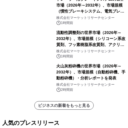
市場（2026年～2032年）、市場規模
（慣性ブレーキシステム、電気ブレー
キシステム、その他）・分析レポート
株式会社マーケットリサーチセンター
を発表
1時間前
流動性調整剤の世界市場（2026年～
2032年）、市場規模（シリコーン系改
質剤、フッ素樹脂系改質剤、アクリル
系改質剤、ポリウレタン系改質剤、ワ
株式会社マーケットリサーチセンター
ックス系改質剤）・分析レポートを発
1時間前
表
火山灰粉砕機の世界市場（2026年～
2032年）、市場規模（自動粉砕機、手
動粉砕機）・分析レポートを発表
株式会社マーケットリサーチセンター
2時間前
ビジネスの新着をもっと見る
人気のプレスリリース