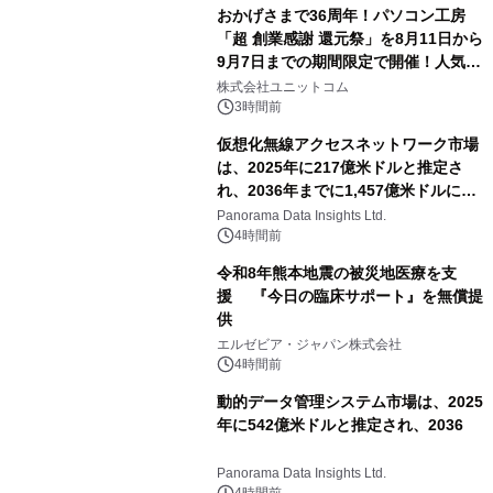
おかげさまで36周年！パソコン工房
「超 創業感謝 還元祭」を8月11日から
9月7日までの期間限定で開催！人気の
ゲーミングPCや高性能ノートPCなど
株式会社ユニットコム
対象iiyama PCのご購入で最大3万円分
3時間前
相当を還元
仮想化無線アクセスネットワーク市場
は、2025年に217億米ドルと推定さ
れ、2036年までに1,457億米ドルに達
すると予測されており、予測期間
Panorama Data Insights Ltd.
（2026年～2036年）
4時間前
令和8年熊本地震の被災地医療を支
援 『今日の臨床サポート』を無償提
供
エルゼビア・ジャパン株式会社
4時間前
動的データ管理システム市場は、2025
年に542億米ドルと推定され、2036
Panorama Data Insights Ltd.