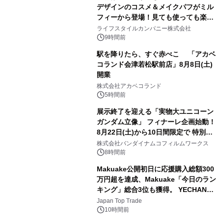
デザインのコスメ＆メイクパフがミル
フィーから登場！見ても使っても楽し
3
い、ポップでキュートなコレクショ
ライフスタイルカンパニー株式会社
ン。
9時間前
駅を降りたら、すぐ赤べこ 「アカベ
コランド会津若松駅前店」8月8日(土)
開業
4
株式会社アカベコランド
5時間前
展示終了を迎える「実物大ユニコーン
ガンダム立像」 フィナーレ企画始動！
8月22日(土)から10日間限定で 特別映
5
像『UNICORN GUNDAM Statue ―
株式会社バンダイナムコフィルムワークス
BEYOND POSSIBILITY ―』を上映！
8時間前
Makuake公開初日に応援購入総額300
万円超を達成、Makuake「今日のラン
キング」総合3位も獲得。 YECHAN音
6
浴シンギングボウル第2弾の大型サイ
Japan Top Trade
ズ（XL・2XL・3XL）を先行販売中
10時間前