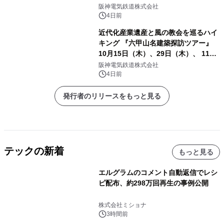
発売決定！
阪神電気鉄道株式会社
4日前
近代化産業遺産と風の教会を巡るハイ
キング 『六甲山名建築探訪ツアー』
10月15日（木）、29日（木）、 11月
5日（木）、12日（木）に開催！
阪神電気鉄道株式会社
4日前
発行者のリリースをもっと見る
テックの新着
もっと見る
エルグラムのコメント自動返信でレシ
ピ配布、約298万回再生の事例公開
株式会社ミショナ
3時間前