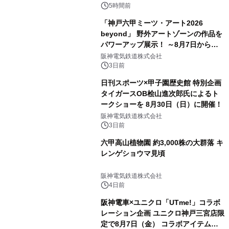
5時間前
「神戸六甲ミーツ・アート2026
beyond」 野外アートゾーンの作品を
パワーアップ展示！ ～8月7日からは
直前割パスポートを販売～
阪神電気鉄道株式会社
3日前
日刊スポーツ×甲子園歴史館 特別企画
タイガースOB桧山進次郎氏によるト
ークショーを 8月30日（日）に開催！
阪神電気鉄道株式会社
3日前
六甲高山植物園 約3,000株の大群落 キ
レンゲショウマ見頃
阪神電気鉄道株式会社
4日前
阪神電車×ユニクロ「UTme!」コラボ
レーション企画 ユニクロ神戸三宮店限
定で8月7日（金） コラボアイテムが