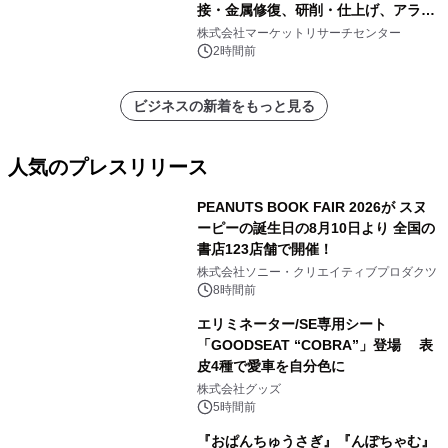
接・金属修復、研削・仕上げ、アライ
メント、その他）・分析レポートを発
株式会社マーケットリサーチセンター
表
2時間前
ビジネスの新着をもっと見る
人気のプレスリリース
PEANUTS BOOK FAIR 2026が スヌ
ーピーの誕生日の8月10日より 全国の
書店123店舗で開催！
1
株式会社ソニー・クリエイティブプロダクツ
8時間前
エリミネーター/SE専用シート
「GOODSEAT “COBRA”」登場 表
皮4種で愛車を自分色に
2
株式会社グッズ
5時間前
『おぱんちゅうさぎ』『んぽちゃむ』