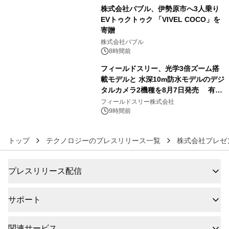
株式会社バブル、伊勢原市へ3人乗り
EVトゥクトゥク 「VIVEL COCO」を
寄贈
5
株式会社バブル
8時間前
フィールドスリー、光学3倍ズーム搭
載モデルと 水深10m防水モデルのデジ
タルカメラ2機種を8月7日発売 有効
6
約1300万画素、用途別に選べるコンデ
フィールドスリー株式会社
ジ新登場
9時間前
トップ
テクノロジーのプレスリリース一覧
株式会社プレゼ
プレスリリース配信
サポート
関連サービス