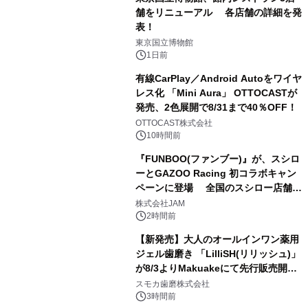
舗をリニューアル 各店舗の詳細を発
表！
1
東京国立博物館
1日前
有線CarPlay／Android Autoをワイヤ
レス化 「Mini Aura」 OTTOCASTが
発売、2色展開で8/31まで40％OFF！
2
OTTOCAST株式会社
10時間前
『FUNBOO(ファンブー)』が、スシロ
ーとGAZOO Racing 初コラボキャン
ペーンに登場 全国のスシロー店舗で
3
GR 4車種の FUNBOO(ミニカー)付き
株式会社JAM
メニューが展開されます
2時間前
【新発売】大人のオールインワン薬用
ジェル歯磨き 「LilliSH(リリッシュ)」
が8/3よりMakuakeにて先行販売開
4
始！
スモカ歯磨株式会社
3時間前