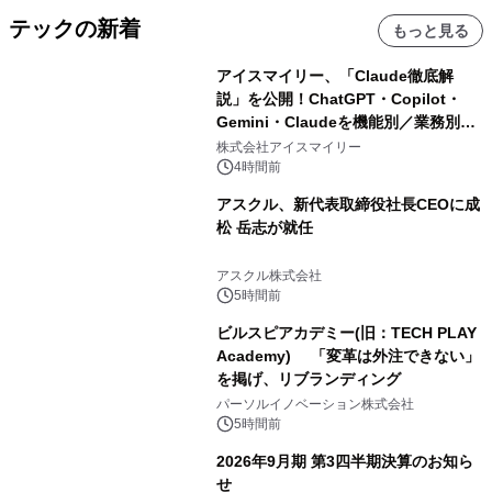
テックの新着
もっと見る
アイスマイリー、「Claude徹底解
説」を公開！ChatGPT・Copilot・
Gemini・Claudeを機能別／業務別に
比較―自社に合う生成AIの選び方がわ
株式会社アイスマイリー
かる実践ガイド
4時間前
アスクル、新代表取締役社長CEOに成
松 岳志が就任
アスクル株式会社
5時間前
ビルスピアカデミー(旧：TECH PLAY
Academy) 「変革は外注できない」
を掲げ、リブランディング
パーソルイノベーション株式会社
5時間前
2026年9月期 第3四半期決算のお知ら
せ