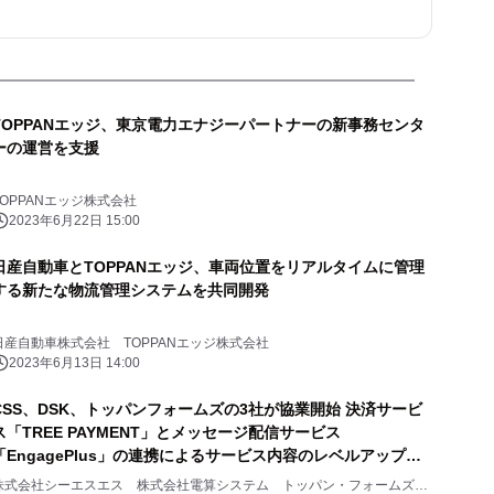
TOPPANエッジ、東京電力エナジーパートナーの新事務センタ
ーの運営を支援
TOPPANエッジ株式会社
2023年6月22日 15:00
日産自動車とTOPPANエッジ、車両位置をリアルタイムに管理
する新たな物流管理システムを共同開発
日産自動車株式会社 TOPPANエッジ株式会社
2023年6月13日 14:00
CSS、DSK、トッパンフォームズの3社が協業開始 決済サービ
ス「TREE PAYMENT」とメッセージ配信サービス
「EngagePlus」の連携によるサービス内容のレベルアップに
ついて
株式会社シーエスエス 株式会社電算システム トッパン・フォームズ株