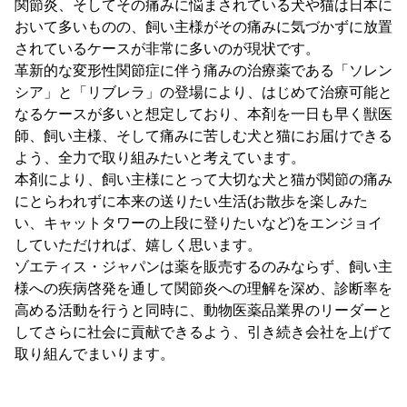
関節炎、そしてその痛みに悩まされている犬や猫は日本に
おいて多いものの、飼い主様がその痛みに気づかずに放置
されているケースが非常に多いのが現状です。
革新的な変形性関節症に伴う痛みの治療薬である「ソレン
シア」と「リブレラ」の登場により、はじめて治療可能と
なるケースが多いと想定しており、本剤を一日も早く獣医
師、飼い主様、そして痛みに苦しむ犬と猫にお届けできる
よう、全力で取り組みたいと考えています。
本剤により、飼い主様にとって大切な犬と猫が関節の痛み
にとらわれずに本来の送りたい生活(お散歩を楽しみた
い、キャットタワーの上段に登りたいなど)をエンジョイ
していただければ、嬉しく思います。
ゾエティス・ジャパンは薬を販売するのみならず、飼い主
様への疾病啓発を通して関節炎への理解を深め、診断率を
高める活動を行うと同時に、動物医薬品業界のリーダーと
してさらに社会に貢献できるよう、引き続き会社を上げて
取り組んでまいります。