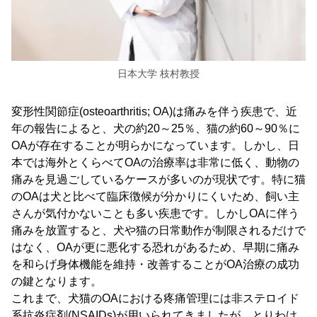
日本大学 枝村教授
変形性関節症(osteoarthritis; OA)は痛みを伴う疾患で、近
年の報告によると、犬の約20～25％、猫の約60～90％に
OAが存在することが明らかになっています。しかし、日
本では海外とくらべてOAの治療率は非常に低く、動物の
痛みを見過ごしているケースが多いのが現状です。特に猫
のOAは犬と比べて臨床徴候が分かりにくいため、飼い主
さんが気付かないことも多い疾患です。しかしOAに伴う
痛みを放置すると、犬や猫の日常動作が制限されるだけで
はなく、OAが更に悪化する恐れがあるため、早期に痛み
を和らげ身体機能を維持・改善することがOA治療の成功
の鍵となります。
これまで、犬猫のOAにおける疼痛管理には非ステロイド
系抗炎症剤(NSAIDs)が用いられてきましたが、とりわけ