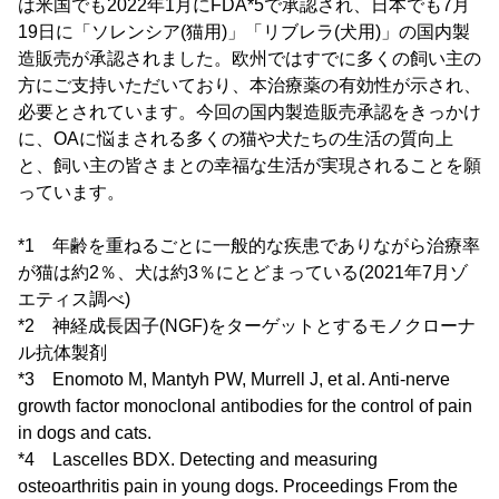
は米国でも2022年1月にFDA*5で承認され、日本でも7月
19日に「ソレンシア(猫用)」「リブレラ(犬用)」の国内製
造販売が承認されました。欧州ではすでに多くの飼い主の
方にご支持いただいており、本治療薬の有効性が示され、
必要とされています。今回の国内製造販売承認をきっかけ
に、OAに悩まされる多くの猫や犬たちの生活の質向上
と、飼い主の皆さまとの幸福な生活が実現されることを願
っています。
*1 年齢を重ねるごとに一般的な疾患でありながら治療率
が猫は約2％、犬は約3％にとどまっている(2021年7月ゾ
エティス調べ)
*2 神経成長因子(NGF)をターゲットとするモノクローナ
ル抗体製剤
*3 Enomoto M, Mantyh PW, Murrell J, et al. Anti-nerve
growth factor monoclonal antibodies for the control of pain
in dogs and cats.
*4 Lascelles BDX. Detecting and measuring
osteoarthritis pain in young dogs. Proceedings From the