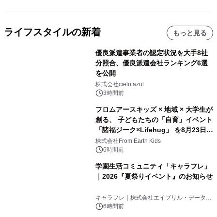
ライフスタイルの新着
もっと見る
優良派遣事業者の認定状況を大手8社
分照合、優良派遣会社ランキング6選
を公開
株式会社cielo azul
3時間前
フロムアースキッズ × 地域 × 大学生が
創る、 子どもたちの「自育」イベント
「諸福ジーク×Lifehug」 を8月23日
(日)開催
株式会社From Earth Kids
6時間前
学園生活コミュニティ「キャラフレ」
｜2026『夏祭りイベント』のお知らせ
キャラフレ｜株式会社エイプリル・データ・
デザインズ
6時間前