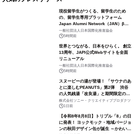
現役留学生がつくる、留学生のため
の、留学生専用プラットフォーム
Japan Alumni Network（JAN）β版
1
をリリース
一般社団法人日本国際化推進協会
5時間前
世界とつながる、日本をひらく。 創立
13周年、JAPI公式Webサイトを全面
リニューアル
2
一般社団法人日本国際化推進協会
5時間前
スヌーピーの湯が登場！ 「サウナのあ
とに楽しむPEANUTS」第2弾 渋谷
の人気銭湯「改良湯」と期間限定のコ
3
ラボレーション サウナイキタイコラ
株式会社ソニー・クリエイティブプロダクツ
ボグッズも発売決定！
1日前
【令和8年8月8日】トリプル「8」の日
に発表！ ヨックモック・地域バージョ
ンの秋田デザイン缶が誕生 ～かわいい
4