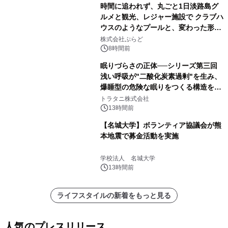
時間に追われず、丸ごと1日淡路島グ
ルメと観光、レジャー施設で クラブハ
ウスのようなプールと、変わった形の
サウナも 「THE BOXY AWAJI」のお
株式会社ぷらど
得な素泊まり連泊プランで
8時間前
眠りづらさの正体──シリーズ第三回
浅い呼吸が"二酸化炭素過剰"を生み、
爆睡型の危険な眠りをつくる構造を解
説
トラタニ株式会社
13時間前
【名城大学】ボランティア協議会が熊
本地震で募金活動を実施
学校法人 名城大学
13時間前
ライフスタイルの新着をもっと見る
人気のプレスリリース