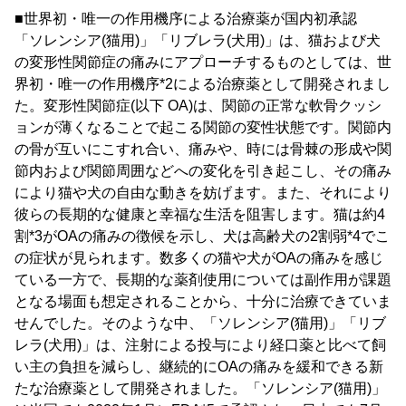
■世界初・唯一の作用機序による治療薬が国内初承認
「ソレンシア(猫用)」「リブレラ(犬用)」は、猫および犬
の変形性関節症の痛みにアプローチするものとしては、世
界初・唯一の作用機序*2による治療薬として開発されまし
た。変形性関節症(以下 OA)は、関節の正常な軟骨クッシ
ョンが薄くなることで起こる関節の変性状態です。関節内
の骨が互いにこすれ合い、痛みや、時には骨棘の形成や関
節内および関節周囲などへの変化を引き起こし、その痛み
により猫や犬の自由な動きを妨げます。また、それにより
彼らの長期的な健康と幸福な生活を阻害します。猫は約4
割*3がOAの痛みの徴候を示し、犬は高齢犬の2割弱*4でこ
の症状が見られます。数多くの猫や犬がOAの痛みを感じ
ている一方で、長期的な薬剤使用については副作用が課題
となる場面も想定されることから、十分に治療できていま
せんでした。そのような中、「ソレンシア(猫用)」「リブ
レラ(犬用)」は、注射による投与により経口薬と比べて飼
い主の負担を減らし、継続的にOAの痛みを緩和できる新
たな治療薬として開発されました。「ソレンシア(猫用)」