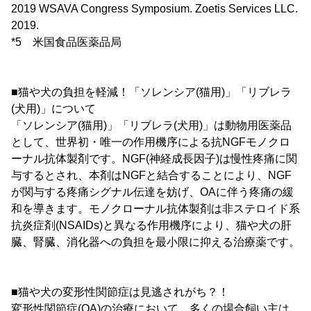
2019 WSAVA Congress Symposium. Zoetis Services LLC.
2019.
*5 米国食品医薬品局
■猫や犬の負担を軽減！「ソレンシア(猫用)」「リブレラ
(犬用)」について
「ソレンシア(猫用)」「リブレラ(犬用)」は動物用医薬品
として、世界初・唯一の作用機序による抗NGFモノクロ
ーナル抗体製剤です。NGF(神経成長因子)は慢性疼痛に関
与するとされ、本剤はNGFと結合することにより、NGF
が関与する疼痛シグナル伝達を妨げ、OAに伴う疼痛の緩
和を導きます。モノクローナル抗体製剤は非ステロイド系
抗炎症剤(NSAIDs)と異なる作用機序により、猫や犬の肝
臓、腎臓、消化器への負担を最小限に抑える治療薬です。
■猫や犬の変形性関節症は見逃されがち？！
変形性関節症(OA)の治療において、多くの場合飼い主は