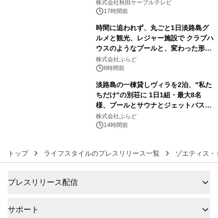
秋田犬の子犬と秋田の四季と名所を巡
株式会社秋田ケーブルテレビ
るパッケージ～ 9月1日(火)秋田県内で
17時間前
販売開始
時間に追われず、丸ごと1日淡路島グ
ルメと観光、レジャー施設で クラブハ
ウスのようなプールと、変わった形の
5
サウナも 「THE BOXY AWAJI」のお
株式会社ぷらど
得な素泊まり連泊プランで
8時間前
淡路島の一棟貸しヴィラを2泊、"私た
ちだけ"の別荘に 1日1組・最大8名
様、プールとサウナとジェットバス付
6
きで Villa Mon Temps AWAJIの連泊
株式会社ぷらど
素泊りプラン
14時間前
トップ
ライフスタイルのプレスリリース一覧
ゾエティス・
プレスリリース配信
サポート