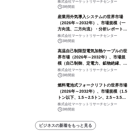
他）・分析レポートを発表
株式会社マーケットリサーチセンター
3時間前
産業用外気導入システムの世界市場
（2026年～2032年）、市場規模（一
方向流、二方向流）・分析レポートを
発表
株式会社マーケットリサーチセンター
3時間前
高温自己制限型電気加熱ケーブルの世
界市場（2026年～2032年）、市場規
模（自己制御、定電力、鉱物絶縁、表
皮効果）・分析レポートを発表
株式会社マーケットリサーチセンター
3時間前
燃料電池式フォークリフトの世界市場
（2026年～2032年）、市場規模（1.5
トン以下、1.5～2.5トン、2.5～3.5ト
ン、3.5～5.0トン、その他）・分析レ
株式会社マーケットリサーチセンター
ポートを発表
3時間前
ビジネスの新着をもっと見る