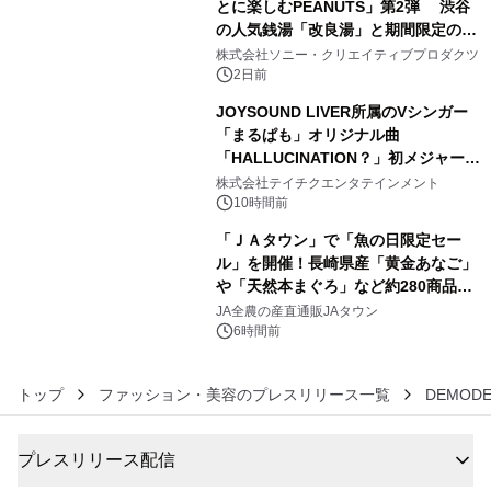
とに楽しむPEANUTS」第2弾 渋谷
の人気銭湯「改良湯」と期間限定のコ
4
ラボレーション サウナイキタイコラ
株式会社ソニー・クリエイティブプロダクツ
ボグッズも発売決定！
2日前
JOYSOUND LIVER所属のVシンガー
「まるぱも」オリジナル曲
「HALLUCINATION？」初メジャー配
5
信リリース決定！
株式会社テイチクエンタテインメント
10時間前
「ＪＡタウン」で「魚の日限定セー
ル」を開催！長崎県産「黄金あなご」
や「天然本まぐろ」など約280商品を
6
販売！～毎月１０日の定例企画～
JA全農の産直通販JAタウン
6時間前
トップ
ファッション・美容のプレスリリース一覧
DEMOD
プレスリリース配信