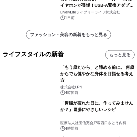
イヤホンが登場！USB-A変換アダプタ
ー付きでスマホからパソコンまで幅広
LivelyLifeライブリーライフ株式会社
く活用可能
1日前
ファッション・美容の新着をもっと見る
ライフスタイルの新着
もっと見る
「もう歳だから」と諦める前に。 何歳
からでも健やかな身体を目指せる考え
方
株式会社LPN
4時間前
「胃腸が疲れた日に、作ってみません
か？」胃腸にやさしいレシピ
医療法人社団信亮会戸塚西口さとう内科
4時間前