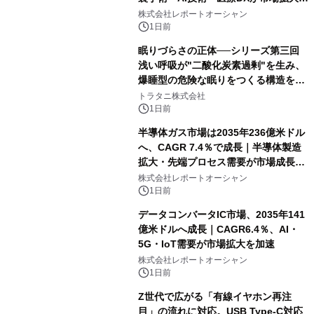
牽引
株式会社レポートオーシャン
1日前
眠りづらさの正体──シリーズ第三回
浅い呼吸が"二酸化炭素過剰"を生み、
爆睡型の危険な眠りをつくる構造を解
説
トラタニ株式会社
1日前
半導体ガス市場は2035年236億米ドル
へ、CAGR 7.4％で成長｜半導体製造
拡大・先端プロセス需要が市場成長を
加速
株式会社レポートオーシャン
1日前
データコンバータIC市場、2035年141
億米ドルへ成長｜CAGR6.4％、AI・
5G・IoT需要が市場拡大を加速
株式会社レポートオーシャン
1日前
Z世代で広がる「有線イヤホン再注
目」の流れに対応。USB Type-C対応