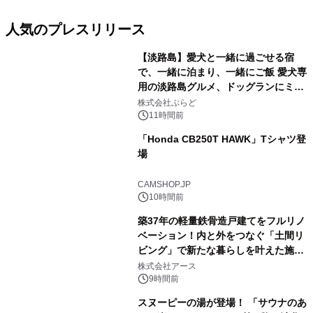
人気のプレスリリース
【淡路島】愛犬と一緒に過ごせる宿
で、一緒に泊まり、一緒にご飯 愛犬専
用の淡路島グルメ、ドッグランにミニ
1
プール グランピングとトレーラーハウ
株式会社ぷらど
スの2施設で
11時間前
「Honda CB250T HAWK」Tシャツ登
場
2
CAMSHOP.JP
10時間前
築37年の軽量鉄骨造戸建てをフルリノ
ベーション！内と外をつなぐ「土間リ
ビング」で新たな暮らしを叶えた施工
3
事例を株式会社アースが公開
株式会社アース
9時間前
スヌーピーの湯が登場！ 「サウナのあ