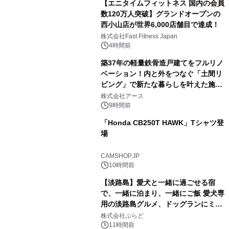
【エニタイムフィットネス 国内の会員
数120万人突破】グランドオープンの
西小山店が世界6,000店舗目で達成！
株式会社Fast Fitness Japan
4時間前
築37年の軽量鉄骨造戸建てをフルリノ
ベーション！内と外をつなぐ「土間リ
ビング」で新たな暮らしを叶えた施工
事例を株式会社アースが公開
株式会社アース
9時間前
「Honda CB250T HAWK」Tシャツ登
場
CAMSHOP.JP
10時間前
【淡路島】愛犬と一緒に過ごせる宿
で、一緒に泊まり、一緒にご飯 愛犬専
用の淡路島グルメ、ドッグランにミニ
プール グランピングとトレーラーハウ
株式会社ぷらど
スの2施設で
11時間前