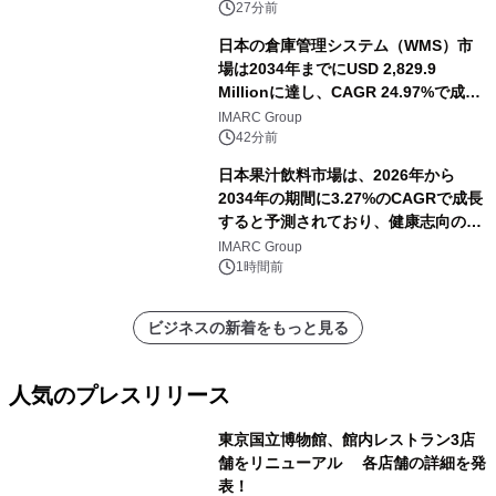
27分前
日本の倉庫管理システム（WMS）市
場は2034年までにUSD 2,829.9
Millionに達し、CAGR 24.97%で成長
すると予測
IMARC Group
42分前
日本果汁飲料市場は、2026年から
2034年の期間に3.27%のCAGRで成長
すると予測されており、健康志向の消
費の高まりを背景に、2034年までに米
IMARC Group
ドル 13 十億に達する見通しです。
1時間前
ビジネスの新着をもっと見る
人気のプレスリリース
東京国立博物館、館内レストラン3店
舗をリニューアル 各店舗の詳細を発
表！