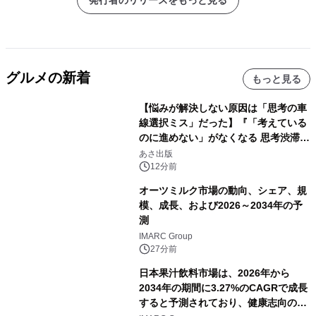
発行者のリリースをもっと見る
グルメの新着
もっと見る
【悩みが解決しない原因は「思考の車
線選択ミス」だった】『「考えている
のに進めない」がなくなる 思考渋滞か
ら抜け出す方法』2026年8月25日
あさ出版
（火）発売
12分前
オーツミルク市場の動向、シェア、規
模、成長、および2026～2034年の予
測
IMARC Group
27分前
日本果汁飲料市場は、2026年から
2034年の期間に3.27%のCAGRで成長
すると予測されており、健康志向の消