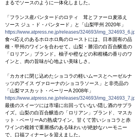
まるでソースのように一体化しました。
「フランス産パンタードのロティ 茸とファーロ麦添え
ソース ジュ・ド・パンタード」と「山梨甲州 2020年」
https://www.atpress.ne.jp/releases/324693/img_324693_6.jp
食べ応えのあるホロホロ鳥のローストには、日本固有の品
種・甲州のワインを合わせて。山梨・勝沼の白百合醸造の
「ロリアン」ブランド。柚子や橙などの和柑橘の香りのワ
インと、肉の旨味が心地よい美味しさ。
「カカオに閉じ込めたショコラの軽いムースとヘーゼルナ
ッツのアイス ヴァローナのショコラソース」と非売品の
「山梨マスカット・ベーリーA 2008年」
https://www.atpress.ne.jp/releases/324693/img_324693_7.jp
最後のスイーツには市場に出回っていない隠し酒のサプラ
イズ。山梨の白百合醸造の「ロリアン」ブランド、マスカ
ット・ベーリーAの熟成ワイン。甘くて苦いショコラと赤
ワインの複雑で重層感のある味わいが絶妙なハーモニー
で、口福フィナーレを迎えました。