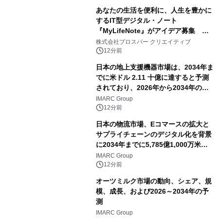
あなたの生活を便利に、人生を豊かに
するIT型デジタル・ノート
『MyLifeNote』がアイデア募集 優
秀賞100名に1年間無償試用
株式会社プロスパー クリエイティブ
12分前
日本の地上支援機器市場は、2034年ま
でに米ドル 2.11 十億に達すると予測
されており、2026年から2034年の期
間に6.44%のCAGRで拡大し、空港の
IMARC Group
近代化と航空交通量の増加によって牽
12分前
引されています。
日本の物流市場、Eコマースの拡大と
サプライチェーンのデジタル化を背景
に2034年までに5,785億1,000万米ド
ルに達する見通し
IMARC Group
12分前
オーツミルク市場の動向、シェア、規
模、成長、および2026～2034年の予
測
IMARC Group