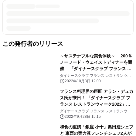
この発行者のリリース
～サステナブルな美食体験～ 200％
ノーフード・ウェイストディナーを開
催 「ダイナースクラブ フランス レ
ストランウィーク2022」
ダイナースクラブ フランス レストランウィ
ーク2022事務局
2022年10月3日 12:00
フランス料理界の巨匠 アラン・デュカ
ス氏が来日！ 「ダイナースクラブ フ
ランス レストランウィーク2022」
「グローバル美食パネルトークショー
ダイナースクラブ フランス レストランウィ
ーク2022事務局
～未来の料理を考える～」を開催！
2022年9月28日 15:15
和食の重鎮「銀座 小十」奥田透シェフ
と 東西の実力派フレンチシェフ2人が