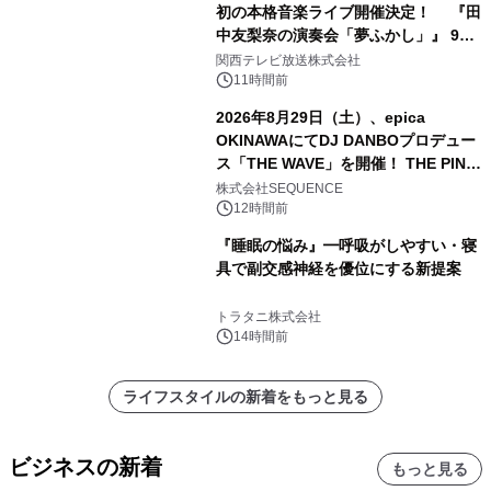
初の本格音楽ライブ開催決定！ 『田
中友梨奈の演奏会「夢ふかし」』 9月
13日(日)に梅田Lateralにて開催
関西テレビ放送株式会社
11時間前
2026年8月29日（土）、epica
OKINAWAにてDJ DANBOプロデュー
ス「THE WAVE」を開催！ THE PINK
TOKYO所属のPINK DANCERS4名が
株式会社SEQUENCE
出演決定
12時間前
『睡眠の悩み』━呼吸がしやすい・寝
具で副交感神経を優位にする新提案
トラタニ株式会社
14時間前
ライフスタイルの新着をもっと見る
ビジネスの新着
もっと見る