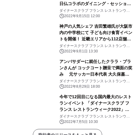
日仏コラボのダイニング・セッショ
ン 一夜限りの「エクスプレッション
ダイナースクラブ フランス レストランウィ
ーク2022事務局
ディナー」に、 フローラン・ダバディ
2022年9月15日 12:00
氏もうっとり！
神戸の人気シェフ 吉田繁雄氏が大阪市
内の中学校にて 子ども向け食育イベン
トを開催！ 近畿エリアから112店舗が
参加する 「ダイナースクラブ フラン
ダイナースクラブ フランス レストランウィ
ーク2022事務局
ス レストランウィーク2022」
2022年9月1日 13:30
アンバサダーに就任したクララ・ブラ
ンさんが コックコート贈呈で満面の笑
み 元サッカー日本代表 大久保嘉人
さんがスペシャルトークに参加！ 「ダ
ダイナースクラブ フランス レストランウィ
ーク2022事務局
イナースクラブ フランス レストラン
2022年8月29日 18:00
ウィーク2022」、 8月30日(火)から予
今年で12回目になる国内最大のレスト
約開始
ランイベント 「ダイナースクラブ フ
ランス レストランウィーク2022」に
全国から約500店が参加！フォーカス
ダイナースクラブ フランス レストランウィ
ーク2022事務局
シェフ16名が選出される
2022年7月5日 10:30