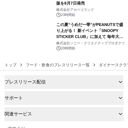
版を8月7日発売
5
株式会社アカベコランド
23時間前
この夏“うめだ一帯”がPEANUTSで盛
り上がる！ 新イベント「SNOOPY
STICKER CLUB」に加えて 毎年大好
6
評阪急の「うめだスヌーピーフェステ
株式会社ソニー・クリエイティブプロダクツ
ィバル」、 グラングリーン大阪 ショ
20時間前
ップ&レストランでは 「I LIKE
SUMMER TIME with PEANUTS」を
トップ
フード・飲食のプレスリリース一覧
ダイナースクラブ
初開催！
プレスリリース配信
サポート
関連サービス