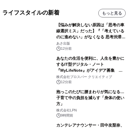
ライフスタイルの新着
もっと見る
【悩みが解決しない原因は「思考の車
線選択ミス」だった】『「考えている
のに進めない」がなくなる 思考渋滞か
ら抜け出す方法』2026年8月25日
あさ出版
（火）発売
12分前
あなたの生活を便利に、人生を豊かに
するIT型デジタル・ノート
『MyLifeNote』がアイデア募集 優
秀賞100名に1年間無償試用
株式会社プロスパー クリエイティブ
12分前
抱っこのたびに腰まわりが気になる…
子育て中の負担を減らす「身体の使い
方」
株式会社LPN
9時間前
カンテレアナウンサー・田中友梨奈、