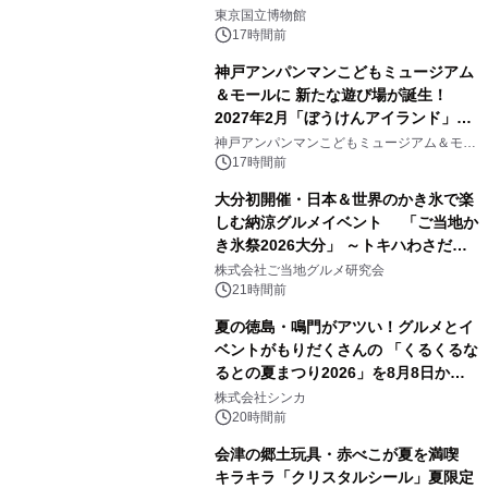
1
東京国立博物館
17時間前
神戸アンパンマンこどもミュージアム
＆モールに 新たな遊び場が誕生！
2027年2月「ぼうけんアイランド」が
2
オープン
神戸アンパンマンこどもミュージアム＆モー
ル
17時間前
大分初開催・日本＆世界のかき氷で楽
しむ納涼グルメイベント 「ご当地か
き氷祭2026大分」 ～トキハわさだタ
3
ウンで8月21日～31日まで11日間限定
株式会社ご当地グルメ研究会
開催～
21時間前
夏の徳島・鳴門がアツい！グルメとイ
ベントがもりだくさんの 「くるくるな
るとの夏まつり2026」を8月8日から9
4
日間開催 ～夏限定メニューや大抽選
株式会社シンカ
会、大学芋スティックの振る舞いも～
20時間前
会津の郷土玩具・赤べこが夏を満喫
キラキラ「クリスタルシール」夏限定