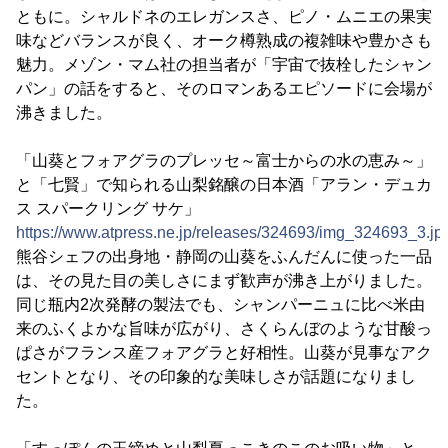
ともに。シャルドネのエレガンスさ、ピノ・ムニエの果実
味などバランスが良く、オーク樽熟成の複雑味や豊かさも
魅力。メゾン・マム社の担当者が「宇宙で抜栓したシャン
パン」の話をすると、そのロマンあるエピソードに会場が
沸きました。
「山葵とフォアグラのプレッセ～富士からの水の恵み～」
と「七賢」で知られる山梨銘醸の日本酒「アラン・デュカ
ス スパークリング サケ」
https://www.atpress.ne.jp/releases/324693/img_324693_3.jp
熊谷シェフの出身地・静岡の山葵をふんだんに使った一品
は、その見た目の美しさにまず歓声が沸き上がりました。
同じ瓶内2次発酵の製法でも、シャンパーニュに比べ米由
来のふくよかな旨味が広がり、さくらんぼのような甘酸っ
ぱさがフランス産フォアグラと好相性。山葵が見事なアク
セントとなり、その印象的な美味しさが話題になりまし
た。