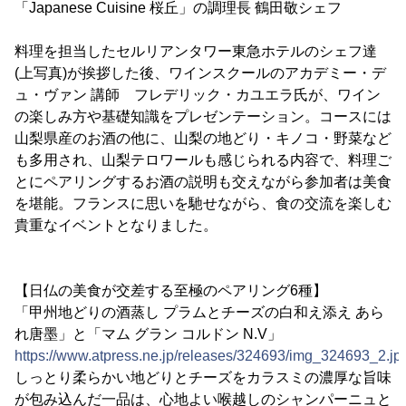
「Japanese Cuisine 桜丘」の調理長 鶴田敬シェフ
料理を担当したセルリアンタワー東急ホテルのシェフ達
(上写真)が挨拶した後、ワインスクールのアカデミー・デ
ュ・ヴァン 講師 フレデリック・カユエラ氏が、ワイン
の楽しみ方や基礎知識をプレゼンテーション。コースには
山梨県産のお酒の他に、山梨の地どり・キノコ・野菜など
も多用され、山梨テロワールも感じられる内容で、料理ご
とにペアリングするお酒の説明も交えながら参加者は美食
を堪能。フランスに思いを馳せながら、食の交流を楽しむ
貴重なイベントとなりました。
【日仏の美食が交差する至極のペアリング6種】
「甲州地どりの酒蒸し プラムとチーズの白和え添え あら
れ唐墨」と「マム グラン コルドン N.V」
https://www.atpress.ne.jp/releases/324693/img_324693_2.jp
しっとり柔らかい地どりとチーズをカラスミの濃厚な旨味
が包み込んだ一品は、心地よい喉越しのシャンパーニュと