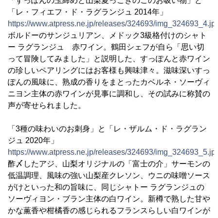
「すっぽんの玉締めと山梨夏っこきのこのお吸い物」と
「レ・フィエフ・ド・ラグランジュ 2014年」
https://www.atpress.ne.jp/releases/324693/img_324693_4.jp
ボルドーのサンジュリアン、メドック3級格付けのシャト
ー ラグランジュ 赤ワイン。鶴田シェフが自ら「思い切
って冒険してみました」と説明した、すっぽんと赤ワイン
の珍しいペアリングにはお客様も興味津々。滋味深いすっ
ぽんの風味に、熟成の香りをまとったカベルネ・ソーヴィ
ニヨン主体の赤ワインが見事に調和し、その試みに称賛の
声が寄せられました。
「3種の味わいのお刺身」と「レ・ザルム・ド・ラグラン
ジュ 2020年」
https://www.atpress.ne.jp/releases/324693/img_324693_5.jp
酢〆したアジ、山梨オリジナルの「富士の介」サーモンの
低温調理、風味の強い山梨産クレソン、ウニの味噌ソース
がけといった和の旨味に、同じシャトー ラグランジュの
ソーヴィヨン・ブラン主体の白ワイン。新樽で熟した甘や
かな薫香や柑橘香の感じられるフランスらしい白ワインが