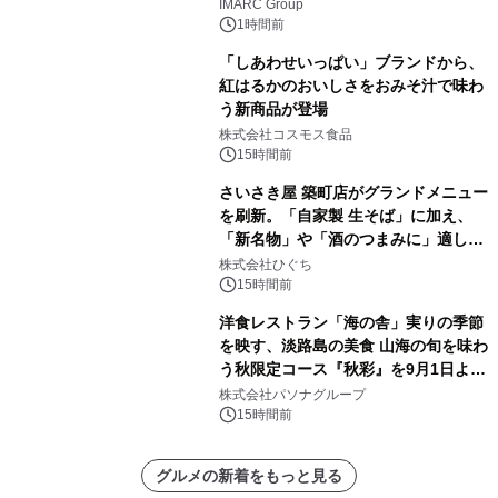
費の高まりを背景に、2034年までに米
IMARC Group
ドル 13 十億に達する見通しです。
1時間前
「しあわせいっぱい」ブランドから、
紅はるかのおいしさをおみそ汁で味わ
う新商品が登場
株式会社コスモス食品
15時間前
さいさき屋 築町店がグランドメニュー
を刷新。「自家製 生そば」に加え、
「新名物」や「酒のつまみに」適した
一品料理を拡充
株式会社ひぐち
15時間前
洋食レストラン「海の舎」実りの季節
を映す、淡路島の美食 山海の旬を味わ
う秋限定コース『秋彩』を9月1日より
提供開始
株式会社パソナグループ
15時間前
グルメの新着をもっと見る