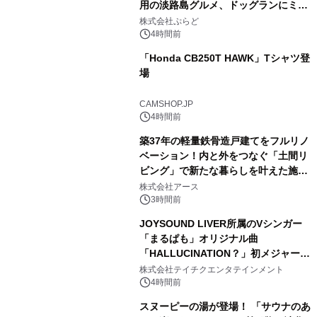
用の淡路島グルメ、ドッグランにミニ
1
プール グランピングとトレーラーハウ
株式会社ぷらど
スの2施設で
4時間前
「Honda CB250T HAWK」Tシャツ登
場
2
CAMSHOP.JP
4時間前
築37年の軽量鉄骨造戸建てをフルリノ
ベーション！内と外をつなぐ「土間リ
ビング」で新たな暮らしを叶えた施工
3
事例を株式会社アースが公開
株式会社アース
3時間前
JOYSOUND LIVER所属のVシンガー
「まるぱも」オリジナル曲
「HALLUCINATION？」初メジャー配
4
信リリース決定！
株式会社テイチクエンタテインメント
4時間前
スヌーピーの湯が登場！ 「サウナのあ