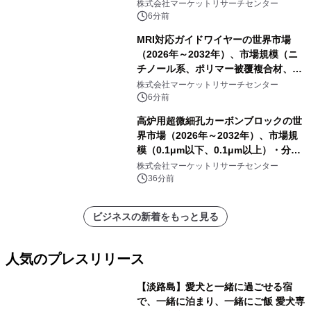
ートを発表
株式会社マーケットリサーチセンター
6分前
MRI対応ガイドワイヤーの世界市場
（2026年～2032年）、市場規模（ニ
チノール系、ポリマー被覆複合材、そ
の他）・分析レポートを発表
株式会社マーケットリサーチセンター
6分前
高炉用超微細孔カーボンブロックの世
界市場（2026年～2032年）、市場規
模（0.1μm以下、0.1μm以上）・分析
レポートを発表
株式会社マーケットリサーチセンター
36分前
ビジネスの新着をもっと見る
人気のプレスリリース
【淡路島】愛犬と一緒に過ごせる宿
で、一緒に泊まり、一緒にご飯 愛犬専