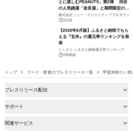
とに楽しむPEANUTS」第2弾 渋谷
の人気銭湯「改良湯」と期間限定のコ
5
ラボレーション サウナイキタイコラ
株式会社ソニー・クリエイティブプロダクツ
ボグッズも発売決定！
2日前
【2026年8月版】ふるさと納税でもら
える『玄米』の還元率ランキングを発
表
6
とくさと-ふるさと納税還元率ランキング-
7時間前
トップ
フード・飲食のプレスリリース一覧
甲賀米粉たい焼
プレスリリース配信
サポート
関連サービス