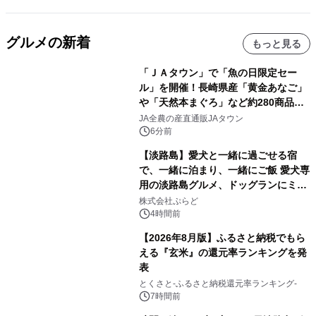
グルメの新着
もっと見る
「ＪＡタウン」で「魚の日限定セー
ル」を開催！長崎県産「黄金あなご」
や「天然本まぐろ」など約280商品を
販売！～毎月１０日の定例企画～
JA全農の産直通販JAタウン
6分前
【淡路島】愛犬と一緒に過ごせる宿
で、一緒に泊まり、一緒にご飯 愛犬専
用の淡路島グルメ、ドッグランにミニ
プール グランピングとトレーラーハウ
株式会社ぷらど
スの2施設で
4時間前
【2026年8月版】ふるさと納税でもら
える『玄米』の還元率ランキングを発
表
とくさと-ふるさと納税還元率ランキング-
7時間前