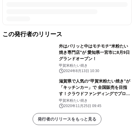
この発行者のリリース
外はパリッと中はモチモチ“米粉たい
焼き専門店”が 愛知県一宮市に8月9日
グランドオープン！
甲賀米粉たい焼き
2024年8月13日 10:30
滋賀県で人気の“甲賀米粉たい焼き”が
「キッチンカー」で 全国販売を目指
す！クラウドファンディングでプロジ
ェクトを開始 ～小麦粉アレルギーの
甲賀米粉たい焼き
子供たちにもたい焼きを～
2020年11月25日 09:45
発行者のリリースをもっと見る