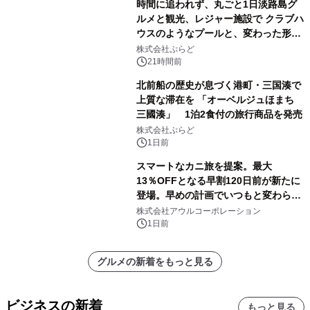
時間に追われず、丸ごと1日淡路島グ
ルメと観光、レジャー施設で クラブハ
ウスのようなプールと、変わった形の
サウナも 「THE BOXY AWAJI」のお
株式会社ぷらど
得な素泊まり連泊プランで
21時間前
北前船の歴史が息づく港町・三国湊で
上質な滞在を 「オーベルジュほまち
三國湊」 1泊2食付の旅行商品を発売
株式会社ぷらど
1日前
スマートなカニ旅を提案。最大
13％OFFとなる早割120日前が新たに
登場。早めの計画でいつもと変わらぬ
大人の冬旅を。ー夕日ヶ浦温泉「佳松
株式会社アウルコーポレーション
苑 別邸ふうか」ー
1日前
グルメの新着をもっと見る
ビジネスの新着
もっと見る