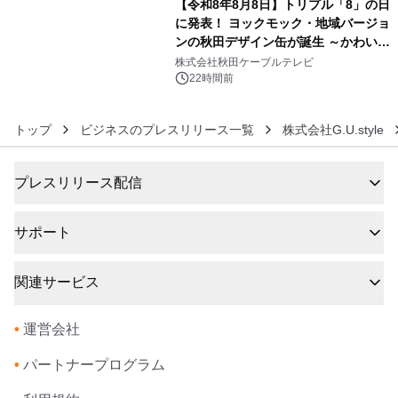
【令和8年8月8日】トリプル「8」の日
に発表！ ヨックモック・地域バージョ
ンの秋田デザイン缶が誕生 ～かわいい
6
秋田犬の子犬と秋田の四季と名所を巡
株式会社秋田ケーブルテレビ
るパッケージ～ 9月1日(火)秋田県内で
22時間前
販売開始
トップ
ビジネスのプレスリリース一覧
株式会社G.U.style
プレスリリース配信
サポート
関連サービス
•
運営会社
•
パートナープログラム