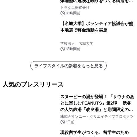
爆睡型の危険な眠りをつくる構造を解
説
トラタニ株式会社
18時間前
【名城大学】ボランティア協議会が熊
本地震で募金活動を実施
学校法人 名城大学
18時間前
ライフスタイルの新着をもっと見る
人気のプレスリリース
スヌーピーの湯が登場！ 「サウナのあ
とに楽しむPEANUTS」第2弾 渋谷
の人気銭湯「改良湯」と期間限定のコ
1
ラボレーション サウナイキタイコラ
株式会社ソニー・クリエイティブプロダクツ
ボグッズも発売決定！
1日前
現役留学生がつくる、留学生のため