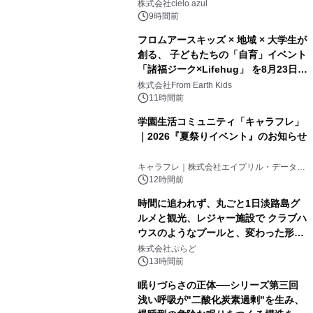
株式会社cielo azul
9時間前
フロムアースキッズ × 地域 × 大学生が
創る、 子どもたちの「自育」イベント
「諸福ジーク×Lifehug」 を8月23日
(日)開催
株式会社From Earth Kids
11時間前
学園生活コミュニティ「キャラフレ」
｜2026『夏祭りイベント』のお知らせ
キャラフレ｜株式会社エイプリル・データ・
デザインズ
12時間前
時間に追われず、丸ごと1日淡路島グ
ルメと観光、レジャー施設で クラブハ
ウスのようなプールと、変わった形の
サウナも 「THE BOXY AWAJI」のお
株式会社ぷらど
得な素泊まり連泊プランで
13時間前
眠りづらさの正体──シリーズ第三回
浅い呼吸が"二酸化炭素過剰"を生み、