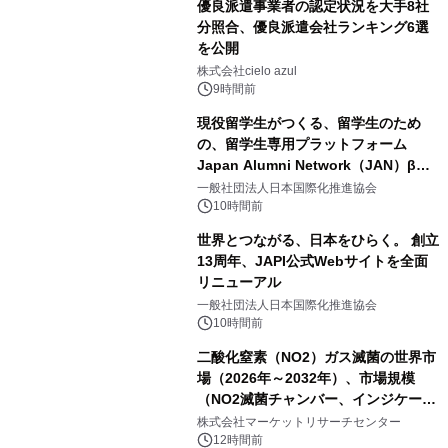
優良派遣事業者の認定状況を大手8社
分照合、優良派遣会社ランキング6選
を公開
株式会社cielo azul
9時間前
現役留学生がつくる、留学生のため
の、留学生専用プラットフォーム
Japan Alumni Network（JAN）β版
をリリース
一般社団法人日本国際化推進協会
10時間前
世界とつながる、日本をひらく。 創立
13周年、JAPI公式Webサイトを全面
リニューアル
一般社団法人日本国際化推進協会
10時間前
二酸化窒素（NO2）ガス滅菌の世界市
場（2026年～2032年）、市場規模
（NO2滅菌チャンバー、インジケータ
ーおよびモニタリングシステム、その
株式会社マーケットリサーチセンター
他）・分析レポートを発表
12時間前