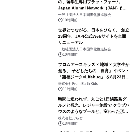
の、留学生専用プラットフォーム
Japan Alumni Network（JAN）β版
2
をリリース
一般社団法人日本国際化推進協会
10時間前
世界とつながる、日本をひらく。 創立
13周年、JAPI公式Webサイトを全面
リニューアル
3
一般社団法人日本国際化推進協会
10時間前
フロムアースキッズ × 地域 × 大学生が
創る、 子どもたちの「自育」イベント
「諸福ジーク×Lifehug」 を8月23日
4
(日)開催
株式会社From Earth Kids
11時間前
時間に追われず、丸ごと1日淡路島グ
ルメと観光、レジャー施設で クラブハ
ウスのようなプールと、変わった形の
5
サウナも 「THE BOXY AWAJI」のお
株式会社ぷらど
得な素泊まり連泊プランで
13時間前