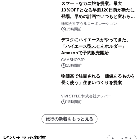
スマートなカニ旅を提案。最大
13％OFFとなる早割120日前が新たに
登場。早めの計画でいつもと変わらぬ
大人の冬旅を。ー夕日ヶ浦温泉「佳松
株式会社アウルコーポレーション
苑 別邸ふうか」ー
15時間前
デスクにハイエースがやってきた。
「ハイエース型ふせんホルダー」
Amazonで予約販売開始
CAMSHOP.JP
15時間前
物価高で注目される「価値あるものを
長く使う」住まいづくりを提案
VIVI STYLE/株式会社クレバー
15時間前
旅行の新着をもっと見る
ビジネスの新着