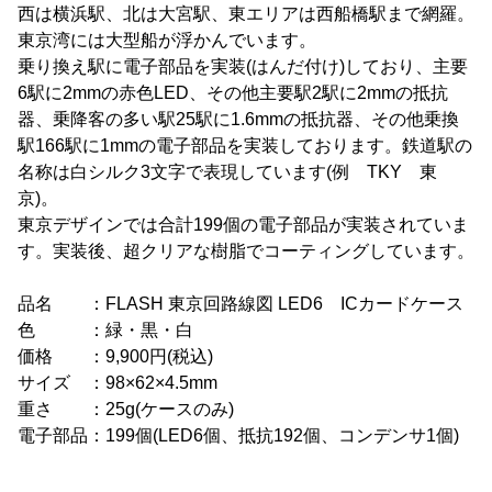
西は横浜駅、北は大宮駅、東エリアは西船橋駅まで網羅。
東京湾には大型船が浮かんでいます。
乗り換え駅に電子部品を実装(はんだ付け)しており、主要
6駅に2mmの赤色LED、その他主要駅2駅に2mmの抵抗
器、乗降客の多い駅25駅に1.6mmの抵抗器、その他乗換
駅166駅に1mmの電子部品を実装しております。鉄道駅の
名称は白シルク3文字で表現しています(例 TKY 東
京)。
東京デザインでは合計199個の電子部品が実装されていま
す。実装後、超クリアな樹脂でコーティングしています。
品名 ：FLASH 東京回路線図 LED6 ICカードケース
色 ：緑・黒・白
価格 ：9,900円(税込)
サイズ ：98×62×4.5mm
重さ ：25g(ケースのみ)
電子部品：199個(LED6個、抵抗192個、コンデンサ1個)