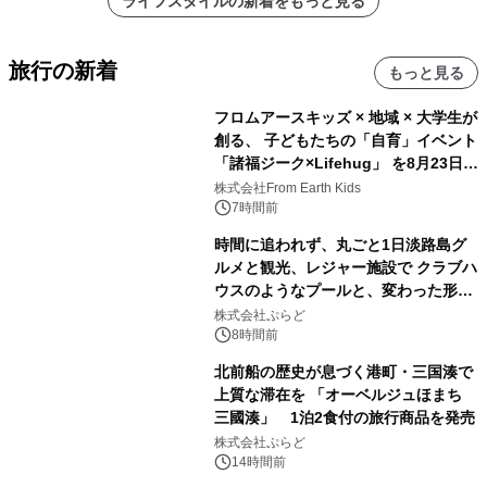
ライフスタイルの新着をもっと見る
旅行の新着
もっと見る
フロムアースキッズ × 地域 × 大学生が
創る、 子どもたちの「自育」イベント
「諸福ジーク×Lifehug」 を8月23日
(日)開催
株式会社From Earth Kids
7時間前
時間に追われず、丸ごと1日淡路島グ
ルメと観光、レジャー施設で クラブハ
ウスのようなプールと、変わった形の
サウナも 「THE BOXY AWAJI」のお
株式会社ぷらど
得な素泊まり連泊プランで
8時間前
北前船の歴史が息づく港町・三国湊で
上質な滞在を 「オーベルジュほまち
三國湊」 1泊2食付の旅行商品を発売
株式会社ぷらど
14時間前