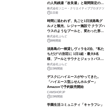
の人気銭湯「改良湯」と期間限定のコ
1
ラボレーション サウナイキタイコラ
株式会社ソニー・クリエイティブプロダクツ
ボグッズも発売決定！
1日前
時間に追われず、丸ごと1日淡路島グ
ルメと観光、レジャー施設で クラブハ
ウスのようなプールと、変わった形の
2
サウナも 「THE BOXY AWAJI」のお
株式会社ぷらど
得な素泊まり連泊プランで
8時間前
淡路島の一棟貸しヴィラを2泊、"私た
ちだけ"の別荘に 1日1組・最大8名
様、プールとサウナとジェットバス付
3
きで Villa Mon Temps AWAJIの連泊
株式会社ぷらど
素泊りプラン
15時間前
デスクにハイエースがやってきた。
「ハイエース型ふせんホルダー」
Amazonで予約販売開始
4
CAMSHOP.JP
15時間前
学園生活コミュニティ「キャラフレ」