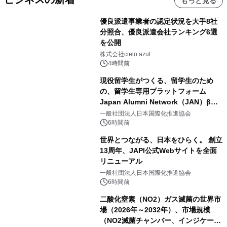
もっと見る
優良派遣事業者の認定状況を大手8社
分照合、優良派遣会社ランキング6選
を公開
株式会社cielo azul
4時間前
現役留学生がつくる、留学生のため
の、留学生専用プラットフォーム
Japan Alumni Network（JAN）β版
をリリース
一般社団法人日本国際化推進協会
6時間前
世界とつながる、日本をひらく。 創立
13周年、JAPI公式Webサイトを全面
リニューアル
一般社団法人日本国際化推進協会
6時間前
二酸化窒素（NO2）ガス滅菌の世界市
場（2026年～2032年）、市場規模
（NO2滅菌チャンバー、インジケータ