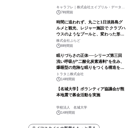
キャラフレ｜株式会社エイプリル・データ・
デザインズ
7時間前
時間に追われず、丸ごと1日淡路島グ
ルメと観光、レジャー施設で クラブハ
ウスのようなプールと、変わった形の
サウナも 「THE BOXY AWAJI」のお
株式会社ぷらど
得な素泊まり連泊プランで
8時間前
眠りづらさの正体──シリーズ第三回
浅い呼吸が"二酸化炭素過剰"を生み、
爆睡型の危険な眠りをつくる構造を解
説
トラタニ株式会社
14時間前
【名城大学】ボランティア協議会が熊
本地震で募金活動を実施
学校法人 名城大学
14時間前