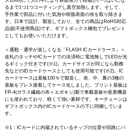
ス1000)にて人の手により表面張力で樹脂がいっぱいにな
るまで1つ1つコーティングし真空加熱します。そして、
手作業で部品に付いた気泡や樹脂表面の埃を取り除きま
す。日本で設計、製造しており、全ての商品はRoHS対応
品(鉛不使用商品)です。ギフトボックス梱包でプレゼント
としてもお使いいただけます。
＜通勤・通学が楽しくなる「FLASH ICカードケース」＞
改札のタッチやICカードでの決済時に電池無しでLEDが光
るギミック付きです(※1)。カードサイズが同じなら勤務
先などのIDカードケースとしても使用可能です(※2)。IC
カードケースは基板100％で製造し、表、中、裏の3種の
基板をプレス接着してケース化しました。プリント基板は
FR-4(ガラス繊維の布＋エポキシ)製で車載基板や産業機器
にも使われており、軽くて強い素材です。キーチェーンは
ギフトボックス内のICカードケースの下に同梱していま
す。
※1：ICカードに内蔵されているチップの位置や回路にバ