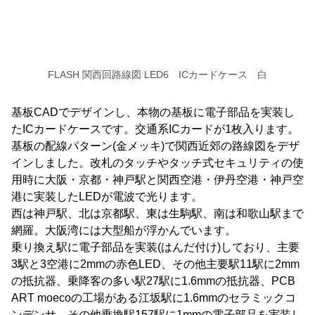
FLASH 関西回路線図 LED6 ICカードケース 白
基板CADでデザインし、本物の基板に電子部品を実装し
たICカードケースです。交通系ICカードが1枚入ります。
基板の配線パターン(金メッキ)で関西近郊の路線図をデザ
インしました。改札のタッチやタッチ式セキュリティの使
用時に大阪・京都・神戸駅と関西空港・伊丹空港・神戸空
港に実装したLEDが電波で光ります。
西は神戸駅、北は京都駅、東は生駒駅、南は和歌山駅まで
網羅。大阪湾には大型船が浮かんでいます。
乗り換え駅に電子部品を実装(はんだ付け)しており、主要
3駅と3空港に2mmの赤色LED、その他主要駅11駅に2mm
の抵抗器、乗降客の多い駅27駅に1.6mmの抵抗器、PCB
ART moecoの工場がある江坂駅に1.6mmのセラミックコ
ンデンサ、その他乗換駅157駅に1mmの電子部品を実装し