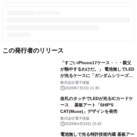
この発行者のリリース
「すごいiPhone17ケース・・・親父
が熱中するわけだ。」 電池無しでLED
が光るケースに「ガンダムシリーズ」
が登場 ガンダム、シャア専用ザク、
株式会社電子技販
ラストシューティング、 ユニコーンガ
2026年7月2日 11:30
ンダムver.TWC、RX-93ff νガンダ
改札のタッチでLEDが光るICカードケ
ム、 MSN-04FF サザビーの6種をリリ
ース 基板アート「SHIP'S
ース
CAT(Muse)」デザインを発売
株式会社電子技販
2026年4月24日 15:45
電池無しで光る特許技術内蔵 基板アー