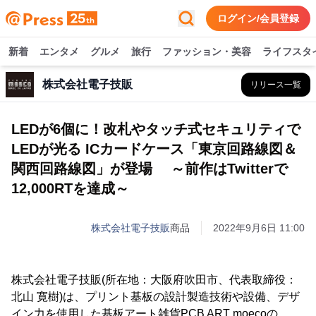
ログイン/会員登録
新着
エンタメ
グルメ
旅行
ファッション・美容
ライフスタ
株式会社電子技販
リリース一覧
LEDが6個に！改札やタッチ式セキュリティで
LEDが光る ICカードケース「東京回路線図＆
関西回路線図」が登場 ～前作はTwitterで
12,000RTを達成～
株式会社電子技販
商品
2022年9月6日 11:00
株式会社電子技販(所在地：大阪府吹田市、代表取締役：
北山 寛樹)は、プリント基板の設計製造技術や設備、デザ
イン力を使用した基板アート雑貨PCB ART moecoの