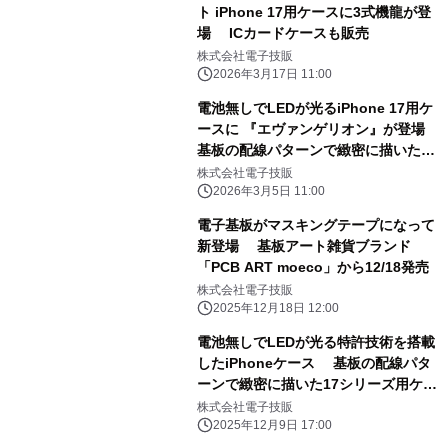
ト iPhone 17用ケースに3式機龍が登
場 ICカードケースも販売
株式会社電子技販
2026年3月17日 11:00
電池無しでLEDが光るiPhone 17用ケ
ースに 『エヴァンゲリオン』が登場
基板の配線パターンで緻密に描いたア
ートデザイン 「エヴァンゲリオン初号
株式会社電子技販
機」と「NERV」、 「エヴァンゲリオ
2026年3月5日 11:00
ン第13号機」デザインの3種を同時リ
電子基板がマスキングテープになって
リース
新登場 基板アート雑貨ブランド
「PCB ART moeco」から12/18発売
株式会社電子技販
2025年12月18日 12:00
電池無しでLEDが光る特許技術を搭載
したiPhoneケース 基板の配線パタ
ーンで緻密に描いた17シリーズ用ケー
スが登場 ～ 第1弾 東京回路線図・
株式会社電子技販
関西回路線図・神奈川沖浪裏 ～
2025年12月9日 17:00