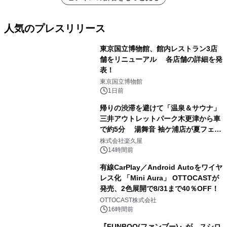
人気のプレスリリース
東京国立博物館、館内レストラン3店
舗をリニューアル 各店舗の詳細を発
表！
1
東京国立博物館
1日前
帰りの渋滞を避けて「温泉＆サウナ」
三井アウトレットパーク木更津から車
で約5分 湯舞音 袖ケ浦店が夏フェア
2
メニューを提供
株式会社楽久屋
14時間前
有線CarPlay／Android Autoをワイヤ
レス化 「Mini Aura」 OTTOCASTが
発売、2色展開で8/31まで40％OFF！
3
OTTOCAST株式会社
16時間前
『FUNBOO(ファンブー)』が、スシロ