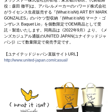
タックストー株式会社(所在地：東京都渋谷区、代表取締
役：森田 徹平)は、アパレルメーカーのハワード株式会社
がライセンス生産販売する『(What it isNt) ART BY MARK
GONZALES』のバケツ型収納「(What it isNt) マーク・ゴ
ンザレス Baquet Lio」を個数限定でOEM商品として受
託・製造いたします。同商品は《2022年9月》より、《メ
ンズカジュアル通販のUNITED JAPAN(ユナイテッドジャ
パン)》にて数量限定で発売予定です。
【ユナイテッドジャパン直販サイトURL】
http://www.united-japan.com/casual/