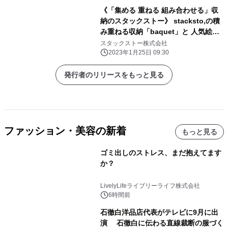
ンラインストアなどで販売開始
《「集める 重ねる 組み合わせる」収
納のスタックストー》 stacksto,の積
み重ねる収納「baquet」と 人気絵本
シリーズ「くまのがっこう」がコラボ
スタックストー株式会社
レーション 2023年2月1日(水)より
2023年1月25日 09:30
公式オンラインストアなどで販売開始
発行者のリリースをもっと見る
ファッション・美容の新着
もっと見る
ゴミ出しのストレス、まだ抱えてます
か？
LivelyLifeライブリーライフ株式会社
6時間前
石徹白洋品店代表がテレビに9月に出
演 石徹白に伝わる直線裁断の服づく