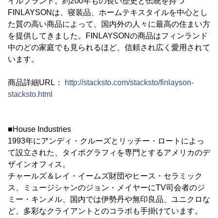
イルブランド。約200年もの長い歴史と伝統を持つ
FINLAYSONは、寝装品、ホームテキスタイルを中心とし
た質の高い商品によって、国内外の人々に最高の住まい方
を提供してきました。FINLAYSONの商品はフィンランド
中のどの家庭でも見られるほど、信頼され広く愛用されて
います。
商品詳細URL：
http://stacksto.com/stacksto/finlayson-
stacksto.html
■House Industries
1993年にアンディ・クルーズとリッチー・ロートによっ
て設立された、タイポグラフィを専門とするアメリカのデ
ザインオフィス。
チャールズ＆レイ・イームズ財団やヒース・セラミック
ス、ミュージシャンのジョン・メイヤーにTV司会者のジ
ミー・キンメル、国内では伊勢丹や無印良品、ユニクロな
ど、多彩なクライアントとのコラボも手掛けています。