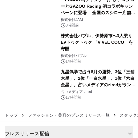
ーとGAZOO Racing 初コラボキャン
ペーンに登場 全国のスシロー店舗で
4
GR 4車種の FUNBOO(ミニカー)付き
株式会社JAM
メニューが展開されます
8時間前
株式会社バブル、伊勢原市へ3人乗り
EVトゥクトゥク 「VIVEL COCO」を
寄贈
5
株式会社バブル
14時間前
九星気学で占う8月の運勢、3位「三碧
木星」、2位「一白水星」、1位「六白
金星」。占いメディアのziredがランキ
6
ングを発表
占いメディア zired
17時間前
トップ
ファッション・美容のプレスリリース一覧
スタック
プレスリリース配信