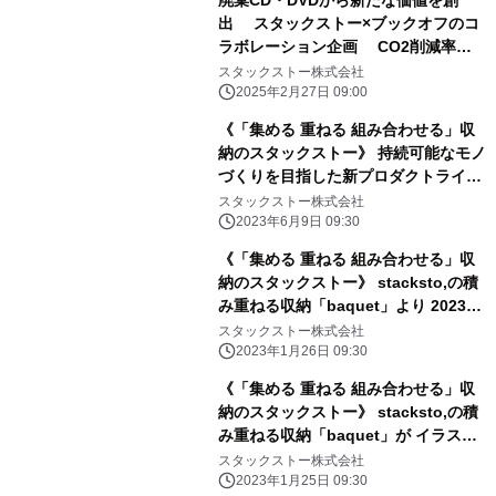
廃棄CD・DVDから新たな価値を創
出 スタックストー×ブックオフのコ
ラボレーション企画 CO2削減率
82.6％のCDプラ サステナブル収納バ
スタックストー株式会社
ケットを 一部店舗で販売開始
2025年2月27日 09:00
《「集める 重ねる 組み合わせる」収
納のスタックストー》 持続可能なモノ
づくりを目指した新プロダクトライン
3種 2023年7月より順次発売
スタックストー株式会社
2023年6月9日 09:30
《「集める 重ねる 組み合わせる」収
納のスタックストー》 stacksto,の積
み重ねる収納「baquet」より 2023年
新作コラボレーション6シリーズを ス
スタックストー株式会社
タックストー公式オンラインストアに
2023年1月26日 09:30
て先行発売中
《「集める 重ねる 組み合わせる」収
納のスタックストー》 stacksto,の積
み重ねる収納「baquet」が イラスト
レーターの松尾ミユキとコラボレーシ
スタックストー株式会社
ョン 2023年2月1日(水)より公式オ
2023年1月25日 09:30