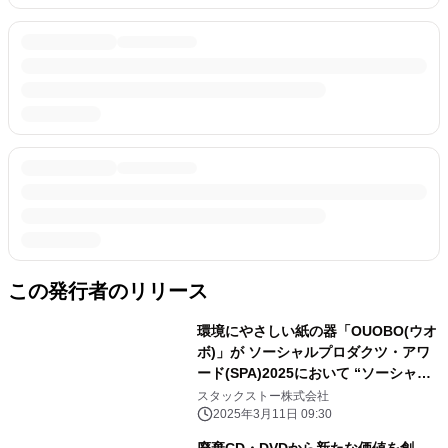
この発行者のリリース
環境にやさしい紙の器「OUOBO(ウオ
ボ)」が ソーシャルプロダクツ・アワ
ード(SPA)2025において “ソーシャル
プロダクツ賞”を受賞
スタックストー株式会社
2025年3月11日 09:30