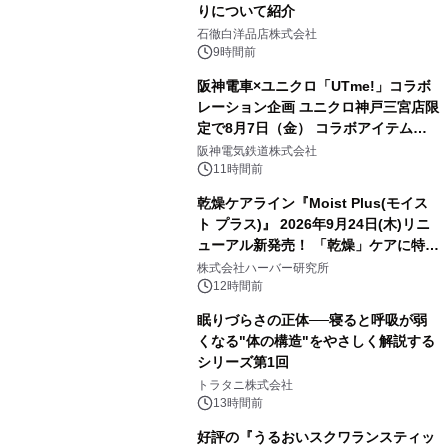
りについて紹介
石徹白洋品店株式会社
9時間前
阪神電車×ユニクロ「UTme!」コラボ
レーション企画 ユニクロ神戸三宮店限
定で8月7日（金） コラボアイテムが
発売決定！
阪神電気鉄道株式会社
11時間前
乾燥ケアライン『Moist Plus(モイス
ト プラス)』 2026年9月24日(木)リニ
ューアル新発売！ 「乾燥」ケアに特化
し、ライン使いで潤いに満ちた肌へ
株式会社ハーバー研究所
12時間前
眠りづらさの正体──寝ると呼吸が弱
くなる"体の構造"をやさしく解説する
シリーズ第1回
トラタニ株式会社
13時間前
好評の『うるおいスクワランスティッ