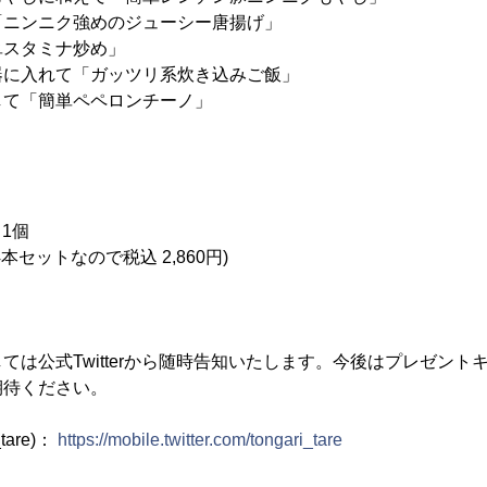
「ニンニク強めのジューシー唐揚げ」
単スタミナ炒め」
器に入れて「ガッツリ系炊き込みご飯」
して「簡単ペペロンチーノ」
／1個
トなので税込 2,860円)
ては公式Twitterから随時告知いたします。今後はプレゼント
期待ください。
_tare)：
https://mobile.twitter.com/tongari_tare