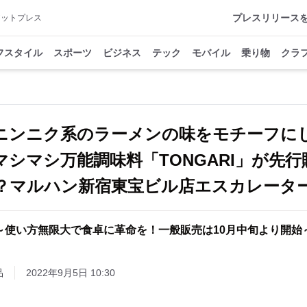
プレスリリース
アットプレス
フスタイル
スポーツ
ビジネス
テック
モバイル
乗り物
クラ
ニンニク系のラーメンの味をモチーフに
シマシ万能調味料「TONGARI」が先行
？マルハン新宿東宝ビル店エスカレータ
～使い方無限大で食卓に革命を！一般販売は10月中旬より開始
品
2022年9月5日 10:30