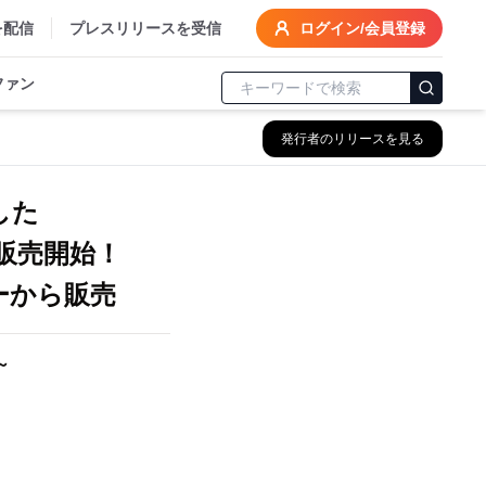
を配信
プレスリリースを受信
ログイン/会員登録
ファン
発行者のリリースを見る
した
販売開始！
ーから販売
～