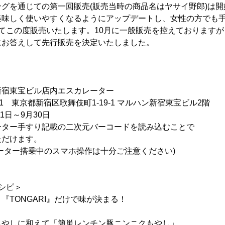
グを通じての第一回販売(販売当時の商品名はヤサイ野郎)は開
美味しく使いやすくなるようにアップデートし、女性の方でも
としてこの度販売いたします。10月に一般販売を控えております
にお答えして先行販売を決定いたしました。
宿東宝ビル店内エスカレーター
東京都新宿区歌舞伎町1-19-1 マルハン新宿東宝ビル2階
1日～9月30日
ーター手すり記載の二次元バーコードを読み込むことで
けます。
搭乗中のスマホ操作は十分ご注意ください)
レシピ＞
『TONGARI』だけで味が決まる！
もやしに和えて「簡単レンチン豚ニンニクもやし」