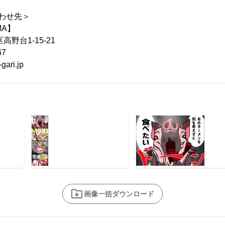
合わせ先＞
MA】
野台1-15-21
67
ari.jp
画像一括ダウンロード