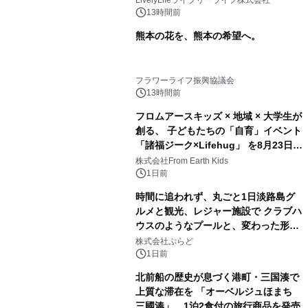
LivelyLifeライブリーライフ株式会社
13時間前
熊本の花を、熊本の希望へ。
フラワーライフ振興協議会
13時間前
フロムアースキッズ × 地域 × 大学生が
創る、 子どもたちの「自育」イベント
「諸福ジーク×Lifehug」 を8月23日
(日)開催
株式会社From Earth Kids
1日前
時間に追われず、丸ごと1日淡路島グ
ルメと観光、レジャー施設で クラブハ
ウスのようなプールと、変わった形の
サウナも 「THE BOXY AWAJI」のお
株式会社ぷらど
得な素泊まり連泊プランで
1日前
北前船の歴史が息づく港町・三国湊で
上質な滞在を 「オーベルジュほまち
三國湊」 1泊2食付の旅行商品を発売