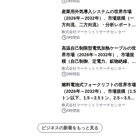
3時間前
産業用外気導入システムの世界市場
（2026年～2032年）、市場規模（一
方向流、二方向流）・分析レポートを
発表
株式会社マーケットリサーチセンター
3時間前
高温自己制限型電気加熱ケーブルの世
界市場（2026年～2032年）、市場規
模（自己制御、定電力、鉱物絶縁、表
皮効果）・分析レポートを発表
株式会社マーケットリサーチセンター
3時間前
燃料電池式フォークリフトの世界市場
（2026年～2032年）、市場規模（1.5
トン以下、1.5～2.5トン、2.5～3.5ト
ン、3.5～5.0トン、その他）・分析レ
株式会社マーケットリサーチセンター
ポートを発表
4時間前
ビジネスの新着をもっと見る