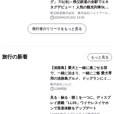
グ」 7/1(水)～秩父鉄道の全駅でエキ
タグデビュー！ 人気の観光列車SLパ
レオエクスプレスの車内にも搭載
秩父鉄道株式会社、株式会社ジェイアール東
日本企画
2026年6月18日 14:00
発行者のリリースをもっと見る
旅行の新着
もっと見る
【淡路島】愛犬と一緒に過ごせる宿
で、一緒に泊まり、一緒にご飯 愛犬専
用の淡路島グルメ、ドッグランにミニ
プール グランピングとトレーラーハウ
株式会社ぷらど
スの2施設で
12時間前
見る・触る・聴くを一つに。ディスプ
レイ搭載「LL05」ワイヤレスイヤホ
ンで音楽体験をアップデート