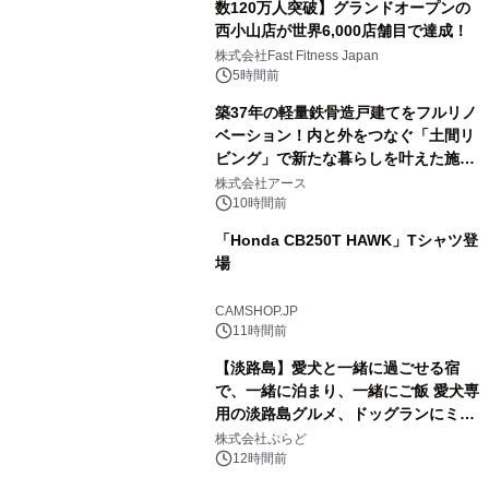
数120万人突破】グランドオープンの
西小山店が世界6,000店舗目で達成！
株式会社Fast Fitness Japan
5時間前
築37年の軽量鉄骨造戸建てをフルリノ
ベーション！内と外をつなぐ「土間リ
ビング」で新たな暮らしを叶えた施工
事例を株式会社アースが公開
株式会社アース
10時間前
「Honda CB250T HAWK」Tシャツ登
場
CAMSHOP.JP
11時間前
【淡路島】愛犬と一緒に過ごせる宿
で、一緒に泊まり、一緒にご飯 愛犬専
用の淡路島グルメ、ドッグランにミニ
プール グランピングとトレーラーハウ
株式会社ぷらど
スの2施設で
12時間前