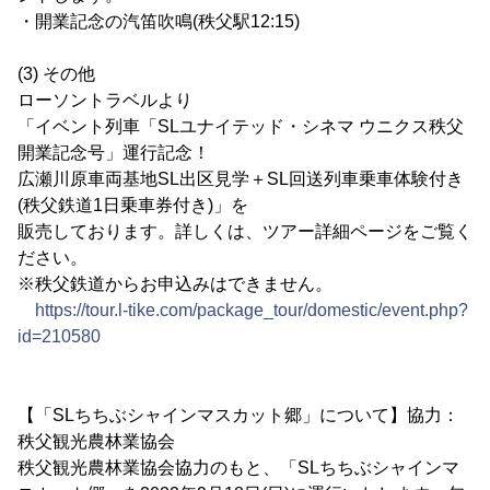
・開業記念の汽笛吹鳴(秩父駅12:15)
(3) その他
ローソントラベルより
「イベント列車「SLユナイテッド・シネマ ウニクス秩父
開業記念号」運行記念！
広瀬川原車両基地SL出区見学＋SL回送列車乗車体験付き
(秩父鉄道1日乗車券付き)」を
販売しております。詳しくは、ツアー詳細ページをご覧く
ださい。
※秩父鉄道からお申込みはできません。
https://tour.l-tike.com/package_tour/domestic/event.php?
id=210580
【「SLちちぶシャインマスカット郷」について】協力：
秩父観光農林業協会
秩父観光農林業協会協力のもと、「SLちちぶシャインマ