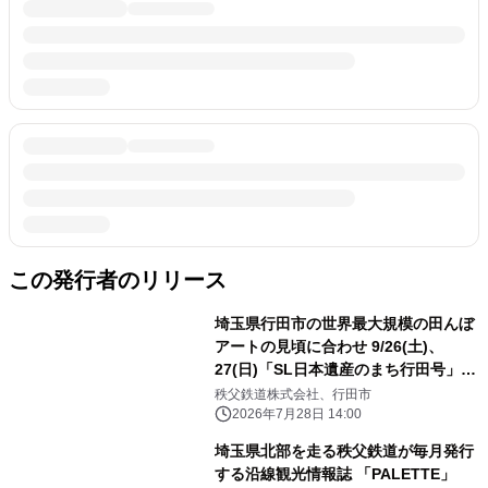
この発行者のリリース
埼玉県行田市の世界最大規模の田んぼ
アートの見頃に合わせ 9/26(土)、
27(日)「SL日本遺産のまち行田号」特
別運行
秩父鉄道株式会社、行田市
2026年7月28日 14:00
埼玉県北部を走る秩父鉄道が毎月発行
する沿線観光情報誌 「PALETTE」