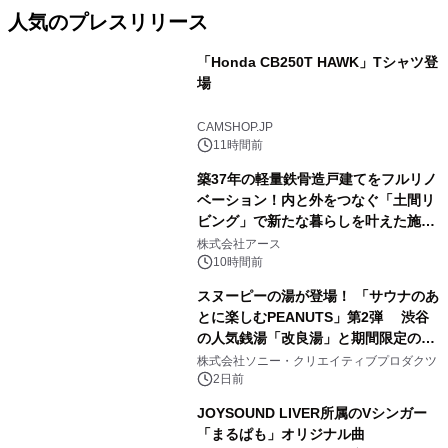
人気のプレスリリース
「Honda CB250T HAWK」Tシャツ登
場
1
CAMSHOP.JP
11時間前
築37年の軽量鉄骨造戸建てをフルリノ
ベーション！内と外をつなぐ「土間リ
ビング」で新たな暮らしを叶えた施工
2
事例を株式会社アースが公開
株式会社アース
10時間前
スヌーピーの湯が登場！ 「サウナのあ
とに楽しむPEANUTS」第2弾 渋谷
の人気銭湯「改良湯」と期間限定のコ
3
ラボレーション サウナイキタイコラ
株式会社ソニー・クリエイティブプロダクツ
ボグッズも発売決定！
2日前
JOYSOUND LIVER所属のVシンガー
「まるぱも」オリジナル曲