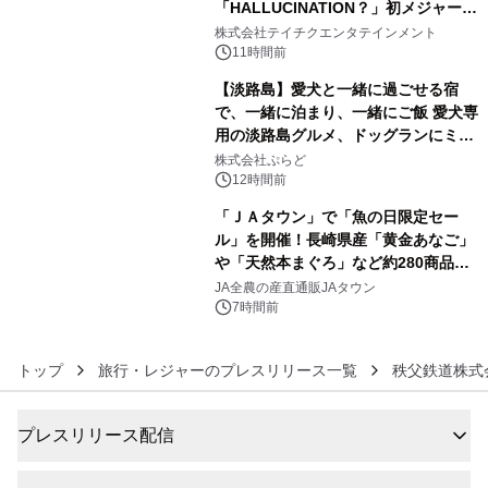
「HALLUCINATION？」初メジャー配
4
信リリース決定！
株式会社テイチクエンタテインメント
11時間前
【淡路島】愛犬と一緒に過ごせる宿
で、一緒に泊まり、一緒にご飯 愛犬専
用の淡路島グルメ、ドッグランにミニ
5
プール グランピングとトレーラーハウ
株式会社ぷらど
スの2施設で
12時間前
「ＪＡタウン」で「魚の日限定セー
ル」を開催！長崎県産「黄金あなご」
や「天然本まぐろ」など約280商品を
6
販売！～毎月１０日の定例企画～
JA全農の産直通販JAタウン
7時間前
トップ
旅行・レジャーのプレスリリース一覧
秩父鉄道株式
プレスリリース配信