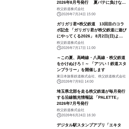
2026年8月号発行 夏バテに負けな
い！秩父鉄道沿線の肉汁きらめくハン
秩父鉄道株式会社
バーグ！！特集
2026年7月24日 15:00
ガリガリ君×秩父鉄道 13回目のコラ
ボ記念 「ガリガリ君が秩父鉄道に遊び
にやってくる2026」 8月2日(日)より
開催！
秩父鉄道株式会社
2026年7月17日 11:00
～この夏、高崎線・八高線・秩父鉄道
をかけぬけろ！～ 「アツい！鉄道スタ
ンプラリー」を開催します
東日本旅客鉄道株式会社、秩父鉄道株式会社
2026年7月9日 14:00
埼玉県北部を走る秩父鉄道が毎月発行
する沿線観光情報誌 「PALETTE」
2026年7月号発行
秩父鉄道株式会社
2026年6月24日 16:30
デジタル駅スタンプアプリ「エキタ