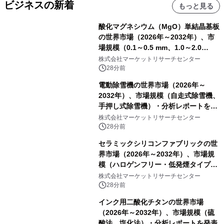
ビジネスの新着
もっと見る
酸化マグネシウム（MgO）単結晶基板
の世界市場（2026年～2032年）、市
場規模（0.1～0.5 mm、1.0～2.0
mm、その他）・分析レポートを発表
株式会社マーケットリサーチセンター
28分前
電動除雪機の世界市場（2026年～
2032年）、市場規模（自走式除雪機、
手押し式除雪機）・分析レポートを発
表
株式会社マーケットリサーチセンター
28分前
セラミックシリコンファブリックの世
界市場（2026年～2032年）、市場規
模（ハロゲンフリー・低発煙タイプ、
高膨張タイプ）・分析レポートを発表
株式会社マーケットリサーチセンター
28分前
インク用二酸化チタンの世界市場
（2026年～2032年）、市場規模（硫
酸法、塩化法）・分析レポートを発表