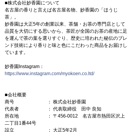
■株式会社妙香園について
名古屋の香りと言えば名古屋名物、妙香園の「ほうじ
茶」。
妙香園は大正5年の創業以来、茶舗・お茶の専門店として
品質を大切にする思いから、茶匠が全国のお茶の産地に足
を運んで茶の葉を選りすぐり、歴史に培われた秘伝のブレ
ンド技術により香りと味と色にこだわった商品をお届けし
ています。
妙香園Instagram：
https://www.instagram.com/myokoen.co.ltd/
■会社概要
商号 ： 株式会社妙香園
代表者 ： 代表取締役 田中 良知
所在地 ： 〒456-0012 名古屋市熱田区沢上
二丁目1番44号
設立 ： 大正5年2月