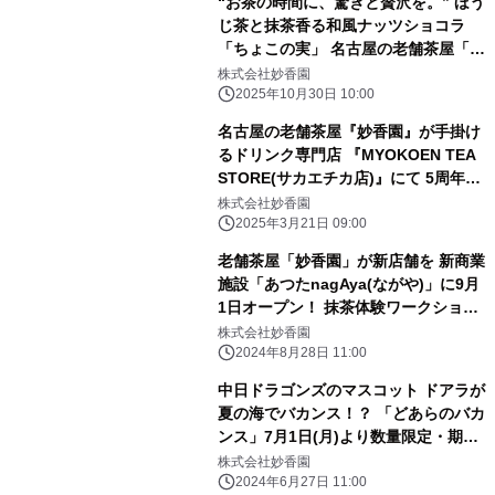
“お茶の時間に、驚きと贅沢を。” ほう
じ茶と抹茶香る和風ナッツショコラ
「ちょこの実」 名古屋の老舗茶屋「妙
香園」より11/1新発売
株式会社妙香園
2025年10月30日 10:00
名古屋の老舗茶屋『妙香園』が手掛け
るドリンク専門店 『MYOKOEN TEA
STORE(サカエチカ店)』にて 5周年記
念キャンペーン開催中！
株式会社妙香園
2025年3月21日 09:00
老舗茶屋「妙香園」が新店舗を 新商業
施設「あつたnagAya(ながや)」に9月
1日オープン！ 抹茶体験ワークショッ
プとほうじ茶焙煎を楽しむ 新しいお茶
株式会社妙香園
の空間
2024年8月28日 11:00
中日ドラゴンズのマスコット ドアラが
夏の海でバカンス！？ 「どあらのバカ
ンス」7月1日(月)より数量限定・期間
限定で販売！
株式会社妙香園
2024年6月27日 11:00