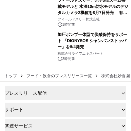
フィールドスリー、光学3倍ズーム搭
載モデルと 水深10m防水モデルのデジ
タルカメラ2機種を8月7日発売 有効
5
約1300万画素、用途別に選べるコンデ
フィールドスリー株式会社
ジ新登場
1時間前
加圧ポンプ一体型で炭酸保持をサポー
ト 「DIONYSOS シャンパンストッパ
ー」を8/4発売
6
株式会社ライフエキスパート
3時間前
トップ
フード・飲食のプレスリリース一覧
株式会社妙香園
プレスリリース配信
サポート
関連サービス