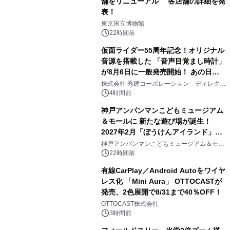
舗をリニューアル 各店舗の詳細を発
表！
1
東京国立博物館
22時間前
仮面ライダー55周年記念！オリジナル
音源を搭載した 「音声目覚まし時計」
が8月6日に一般発売開始！ あの日の
2
大興奮が今甦る
株式会社 秀建コーポレーション ディレクト
アートギャラリー
4時間前
神戸アンパンマンこどもミュージアム
＆モールに 新たな遊び場が誕生！
2027年2月「ぼうけんアイランド」が
3
オープン
神戸アンパンマンこどもミュージアム＆モー
ル
22時間前
有線CarPlay／Android Autoをワイヤ
レス化 「Mini Aura」 OTTOCASTが
発売、2色展開で8/31まで40％OFF！
4
OTTOCAST株式会社
3時間前