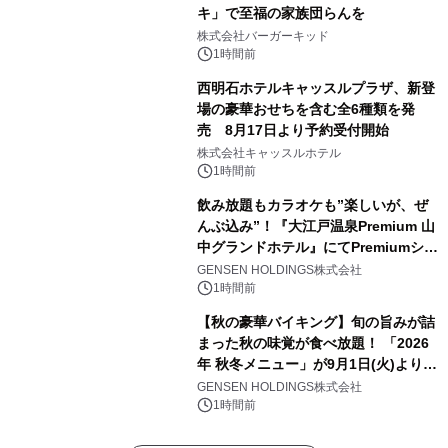
キ」で至福の家族団らんを
株式会社バーガーキッド
1時間前
西明石ホテルキャッスルプラザ、新登
場の豪華おせちを含む全6種類を発
売 8月17日より予約受付開始
株式会社キャッスルホテル
1時間前
飲み放題もカラオケも”楽しいが、ぜ
んぶ込み”！『大江戸温泉Premium 山
中グランドホテル』にてPremiumシリ
ーズ初のオールインクルーシブ導入
GENSEN HOLDINGS株式会社
1時間前
【秋の豪華バイキング】旬の旨みが詰
まった秋の味覚が食べ放題！ 「2026
年 秋冬メニュー」が9月1日(火)より提
供スタート
GENSEN HOLDINGS株式会社
1時間前