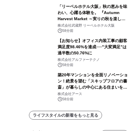
「リーベルホテル大阪」秋の恵みを味
わい、心躍る体験を。 『Autumn
Harvest Market ～実りの秋を楽しむ
ディナー&スイーツビュッフェ～』を9
株式会社武蔵野 リーベルホテル大阪
月18日より開催！
58分前
【お知らせ】オフィス内装工事の顧客
満足度98.46%を達成──"大変満足"は
過半数の50.76%に
株式会社アルファーテクノ
58分前
築20年マンションを全面リノベーショ
ン！絶景を望む「スキップフロアの書
斎」が暮らしの中心にある住まいを公
開
株式会社アース
58分前
ライフスタイルの新着をもっと見る