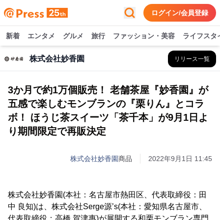
ログイン/会員登録
新着
エンタメ
グルメ
旅行
ファッション・美容
ライフスタ
株式会社妙香園
リリース一覧
3か月で約1万個販売！ 老舗茶屋『妙香園』が
五感で楽しむモンブランの『栗りん』とコラ
ボ！ ほうじ茶スイーツ「茶千本」が9月1日よ
り期間限定で再販決定
株式会社妙香園
商品
2022年9月1日 11:45
株式会社妙香園(本社：名古屋市熱田区、代表取締役：田
中 良知)は、株式会社Serge源’s(本社：愛知県名古屋市、
代表取締役：高橋 賀津惠)が展開する和栗モンブラン専門