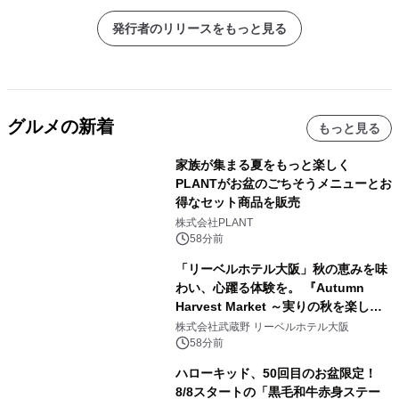
発行者のリリースをもっと見る
グルメの新着
もっと見る
家族が集まる夏をもっと楽しく
PLANTがお盆のごちそうメニューとお
得なセット商品を販売
株式会社PLANT
58分前
「リーベルホテル大阪」秋の恵みを味
わい、心躍る体験を。 『Autumn
Harvest Market ～実りの秋を楽しむ
ディナー&スイーツビュッフェ～』を9
株式会社武蔵野 リーベルホテル大阪
月18日より開催！
58分前
ハローキッド、50回目のお盆限定！
8/8スタートの「黒毛和牛赤身ステー