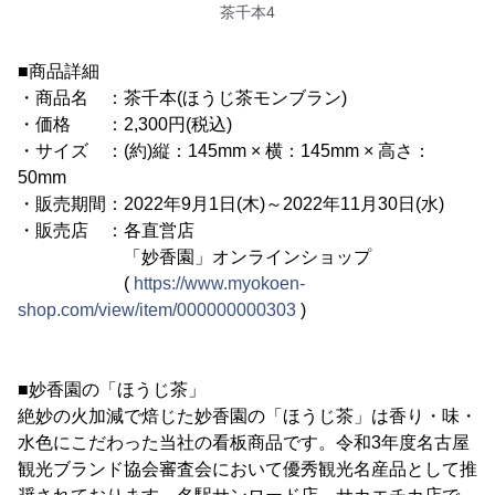
茶千本4
■商品詳細
・商品名 ：茶千本(ほうじ茶モンブラン)
・価格 ：2,300円(税込)
・サイズ ：(約)縦：145mm × 横：145mm × 高さ：
50mm
・販売期間：2022年9月1日(木)～2022年11月30日(水)
・販売店 ：各直営店
「妙香園」オンラインショップ
(
https://www.myokoen-
shop.com/view/item/000000000303
)
■妙香園の「ほうじ茶」
絶妙の火加減で焙じた妙香園の「ほうじ茶」は香り・味・
水色にこだわった当社の看板商品です。令和3年度名古屋
観光ブランド協会審査会において優秀観光名産品として推