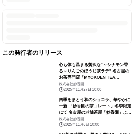
この発行者のリリース
心も体も温まる贅沢な“～シナモン香
る～りんごのほうじ茶ラテ” 名古屋の
お茶専門店「MYOKOEN TEA
STORE」から 冬季限定の新作登場
株式会社妙香園
2025年11月27日 10:00
四季をまとう和のショコラ、華やかに
一新 「妙香園の茶コレート」冬季限定
にて 名古屋の老舗茶屋「妙香園」より
11/10新発売
株式会社妙香園
2025年11月6日 10:00