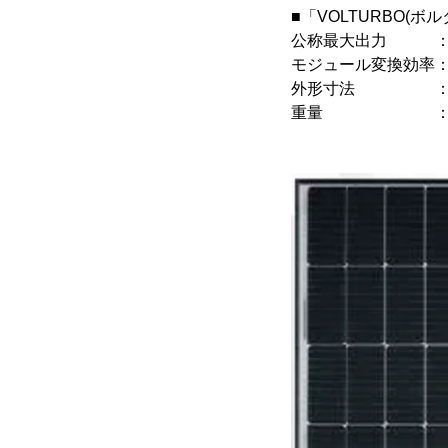
■「VOLTURBO(ボ
公称最大出力 ：2
モジュール変換効率：2
外形寸法 ：1,760
重量 ：14.