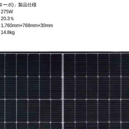
ルターボ)」製品仕様
75W
0.3％
mm×768mm×30mm
8kg