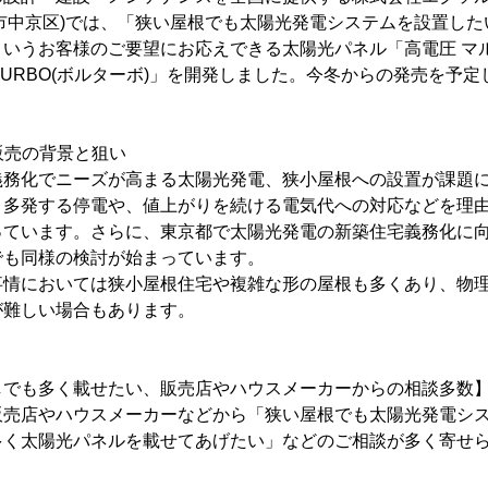
市中京区)では、「狭い屋根でも太陽光発電システムを設置し
というお客様のご要望にお応えできる太陽光パネル「高電圧 マ
LTURBO(ボルターボ)」を開発しました。今冬からの発売を予
び販売の背景と狙い
義務化でニーズが高まる太陽光発電、狭小屋根への設置が課題
り多発する停電や、値上がりを続ける電気代への対応などを理
っています。さらに、東京都で太陽光発電の新築住宅義務化に
でも同様の検討が始まっています。
事情においては狭小屋根住宅や複雑な形の屋根も多くあり、物
が難しい場合もあります。
しでも多く載せたい、販売店やハウスメーカーからの相談多数
販売店やハウスメーカーなどから「狭い屋根でも太陽光発電シ
多く太陽光パネルを載せてあげたい」などのご相談が多く寄せ