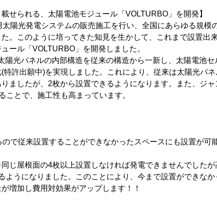
載せられる、太陽電池モジュール「VOLTURBO」を開発】
宅用太陽光発電システムの販売施工を行い、全国にあらゆる規模
した。このように培ってきた知見を生かして、これまで設置出
ュール「VOLTURBO」を開発しました。
は、太陽光パネルの内部構造を従来の構造から一新し、太陽電池
(特許出願中)を実現しました。これにより、従来は太陽光パネ
ありましたが、2枚から設置できるようになります。また、ジャ
することで、施工性も高まっています。
きるので従来設置することができなかったスペースにも設置が可
】
を同じ屋根面の4枚以上設置しなければ発電できませんでしたが
きるようになりました。このことにより、今まで設置ができなか
量が増加し費用対効果がアップします！！