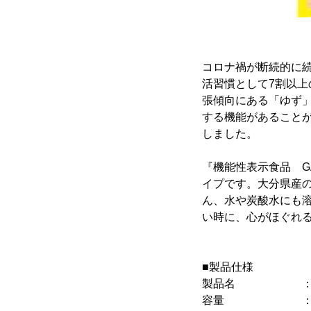
コロナ禍が断続的に続
活習慣として7割以
張傾向にある「ゆず
する機能があることが
しました。
『機能性表示食品 G
イプです。大分県産
ん、水や炭酸水にも
い時に、心がほぐれ
■製品仕様
製品名 ：機能性
容量 ：45g(1