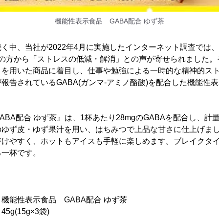
機能性表示食品 GABA配合 ゆず茶
く中、当社が2022年4月に実施したインターネット調査では
上の方から「ストレスの低減・解消」との声が寄せられました。
」を用いた商品に着目し、仕事や勉強による一時的な精神的ス
報告されているGABA(ガンマ-アミノ酪酸)を配合した機能性
ABA配合 ゆず茶』は、1杯あたり28mgのGABAを配合し、
のゆず皮・ゆず果汁を用い、はちみつで上品な甘さに仕上げま
溶けやすく、ホットもアイスも手軽に楽しめます。ブレイクタ
る一杯です。
表示食品 GABA配合 ゆず茶
5g×3袋)