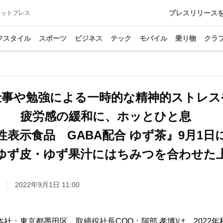
プレスリリース
アットプレス
フスタイル
スポーツ
ビジネス
テック
モバイル
乗り物
クラ
仕事や勉強による一時的な精神的ストレス
疲労感の緩和に、ホッとひと息
性表示食品 GABA配合 ゆず茶』9月1日
ゆず皮・ゆず果汁にはちみつを合わせた
2022年9月1日 11:00
本社：東京都墨田区、取締役社長COO：阿部 孝博)は、2022