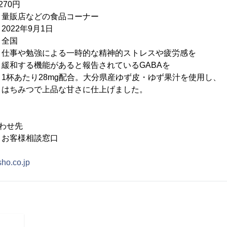
270円
などの食品コーナー
2年9月1日
全国
や勉強による一時的な精神的ストレスや疲労感を
あると報告されているGABAを
mg配合。大分県産ゆず皮・ゆず果汁を使用し、
品な甘さに仕上げました。
わせ先
 お客様相談窓口
sho.co.jp