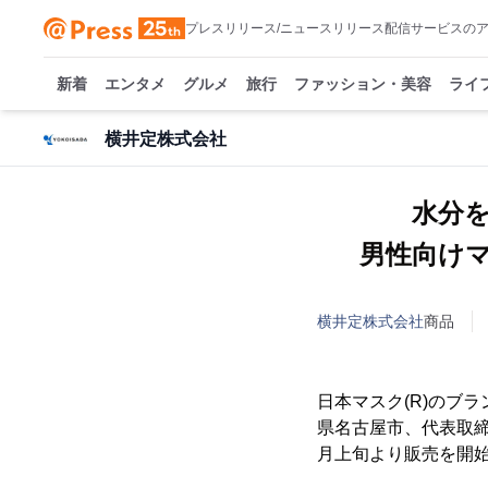
プレスリリース/ニュースリリース配信サービスの
新着
エンタメ
グルメ
旅行
ファッション・美容
ライ
横井定株式会社
水分
男性向けマス
横井定株式会社
商品
日本マスク(R)のブ
県名古屋市、代表取締役：
月上旬より販売を開