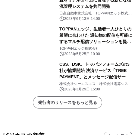
置をリアルタイムに管理する新たな物
流管理システムを共同開発
日産自動車株式会社 TOPPANエッジ株式会
社
2023年6月13日 14:00
TOPPANエッジ、生活者一人ひとりの
希望に合わせた 通知物の配信を可能に
するマルチ配信ソリューションを提供
開始
TOPPANエッジ株式会社
2023年5月25日 10:00
CSS、DSK、トッパンフォームズの3
社が協業開始 決済サービス「TREE
PAYMENT」とメッセージ配信サービ
ス「EngagePlus」の連携によるサー
株式会社シーエスエス 株式会社電算システ
ム トッパン・フォームズ株式会社
ビス内容のレベルアップについて
2023年3月29日 15:00
発行者のリリースをもっと見る