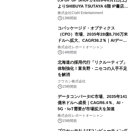
のPOP UP SHOPが2026年8月1日(土)
よりSHIBUYA TSUTAYA 6階 IP書店で
開催決定！！
株式会社ClaN Entertainment
13時間前
コパッケージド・オプティクス
（CPO）市場、2035年28億8,700万米
ドルへ拡大、CAGR36.2％｜AIデータ
センター・高速光通信需要が成長を加
株式会社レポートオーシャン
速
14時間前
北海道の採用代行「リクルーティブ」
体制強化！富良野・ニセコの人手不足
を解消
クウカン株式会社
15時間前
データコンバータIC市場、2035年141
億米ドルへ成長｜CAGR6.4％、AI・
5G・IoT需要が市場拡大を加速
株式会社レポートオーシャン
15時間前
プロセッサおよびコンピューティング