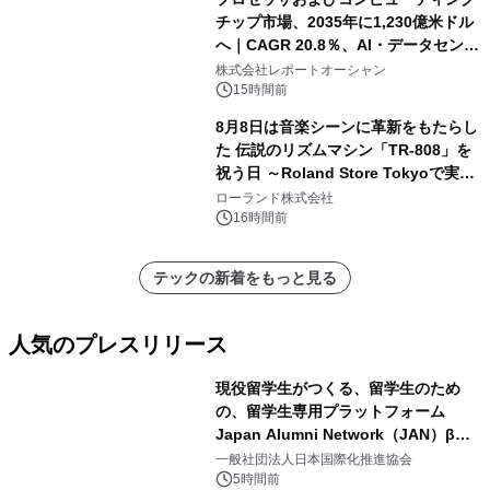
チップ市場、2035年に1,230億米ドル
へ｜CAGR 20.8％、AI・データセンタ
ー需要が成長を牽引
株式会社レポートオーシャン
15時間前
8月8日は音楽シーンに革新をもたらし
た 伝説のリズムマシン「TR-808」を
祝う日 ～Roland Store Tokyoで実機
を展示しての 記念キャンペーンを開
ローランド株式会社
催 英国ラジオ「NTS」の 特別プログ
16時間前
ラムや、「TR-808」を愛する伝説的
アーティストを フィーチャーしたアニ
テックの新着をもっと見る
メーションを公開～
人気のプレスリリース
現役留学生がつくる、留学生のため
の、留学生専用プラットフォーム
Japan Alumni Network（JAN）β版
1
をリリース
一般社団法人日本国際化推進協会
5時間前