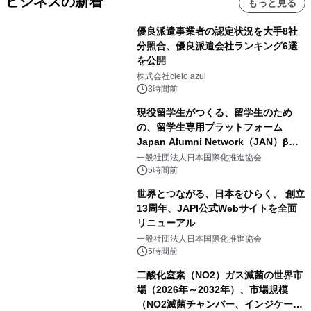
ビジネスの新着
もっと見る
優良派遣事業者の認定状況を大手8社
分照合、優良派遣会社ランキング6選
を公開
株式会社cielo azul
3時間前
現役留学生がつくる、留学生のため
の、留学生専用プラットフォーム
Japan Alumni Network（JAN）β版
をリリース
一般社団法人日本国際化推進協会
5時間前
世界とつながる、日本をひらく。 創立
13周年、JAPI公式Webサイトを全面
リニューアル
一般社団法人日本国際化推進協会
5時間前
二酸化窒素（NO2）ガス滅菌の世界市
場（2026年～2032年）、市場規模
（NO2滅菌チャンバー、インジケータ