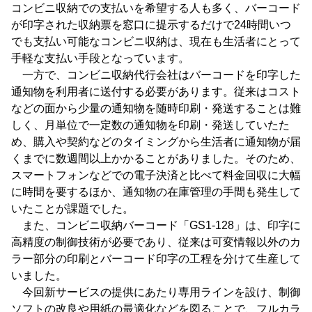
コンビニ収納での支払いを希望する人も多く、バーコード
が印字された収納票を窓口に提示するだけで24時間いつ
でも支払い可能なコンビニ収納は、現在も生活者にとって
手軽な支払い手段となっています。
一方で、コンビニ収納代行会社はバーコードを印字した
通知物を利用者に送付する必要があります。従来はコスト
などの面から少量の通知物を随時印刷・発送することは難
しく、月単位で一定数の通知物を印刷・発送していたた
め、購入や契約などのタイミングから生活者に通知物が届
くまでに数週間以上かかることがありました。そのため、
スマートフォンなどでの電子決済と比べて料金回収に大幅
に時間を要するほか、通知物の在庫管理の手間も発生して
いたことが課題でした。
また、コンビニ収納バーコード「GS1-128」は、印字に
高精度の制御技術が必要であり、従来は可変情報以外のカ
ラー部分の印刷とバーコード印字の工程を分けて生産して
いました。
今回新サービスの提供にあたり専用ラインを設け、制御
ソフトの改良や用紙の最適化などを図ることで、フルカラ