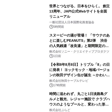
世界とつながる、日本をひらく。 創立
13周年、JAPI公式Webサイトを全面
リニューアル
2
一般社団法人日本国際化推進協会
5時間前
スヌーピーの湯が登場！ 「サウナのあ
とに楽しむPEANUTS」第2弾 渋谷
の人気銭湯「改良湯」と期間限定のコ
3
ラボレーション サウナイキタイコラ
株式会社ソニー・クリエイティブプロダクツ
ボグッズも発売決定！
1日前
【令和8年8月8日】トリプル「8」の日
に発表！ ヨックモック・地域バージョ
ンの秋田デザイン缶が誕生 ～かわいい
4
秋田犬の子犬と秋田の四季と名所を巡
株式会社秋田ケーブルテレビ
るパッケージ～ 9月1日(火)秋田県内で
17時間前
販売開始
時間に追われず、丸ごと1日淡路島グ
ルメと観光、レジャー施設で クラブハ
ウスのようなプールと、変わった形の
5
サウナも 「THE BOXY AWAJI」のお
株式会社ぷらど