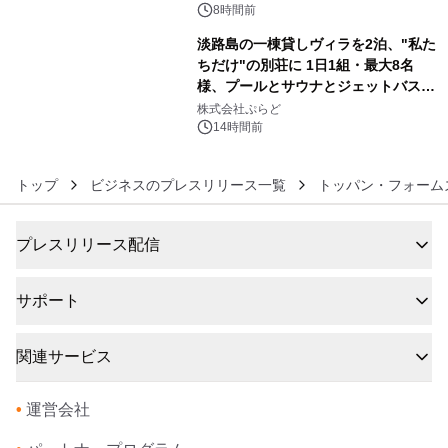
得な素泊まり連泊プランで
8時間前
淡路島の一棟貸しヴィラを2泊、"私た
ちだけ"の別荘に 1日1組・最大8名
様、プールとサウナとジェットバス付
6
きで Villa Mon Temps AWAJIの連泊
株式会社ぷらど
素泊りプラン
14時間前
トップ
ビジネスのプレスリリース一覧
トッパン・フォーム
プレスリリース配信
サポート
関連サービス
•
運営会社