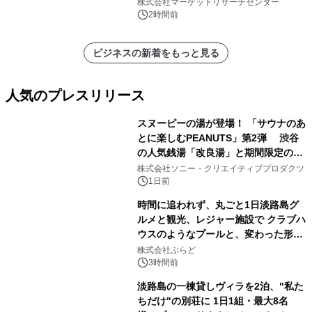
キシステム、その他）・分析レポート
株式会社マーケットリサーチセンター
を発表
2時間前
ビジネスの新着をもっと見る
人気のプレスリリース
スヌーピーの湯が登場！ 「サウナのあ
とに楽しむPEANUTS」第2弾 渋谷
の人気銭湯「改良湯」と期間限定のコ
1
ラボレーション サウナイキタイコラ
株式会社ソニー・クリエイティブプロダクツ
ボグッズも発売決定！
1日前
時間に追われず、丸ごと1日淡路島グ
ルメと観光、レジャー施設で クラブハ
ウスのようなプールと、変わった形の
2
サウナも 「THE BOXY AWAJI」のお
株式会社ぷらど
得な素泊まり連泊プランで
3時間前
淡路島の一棟貸しヴィラを2泊、"私た
ちだけ"の別荘に 1日1組・最大8名