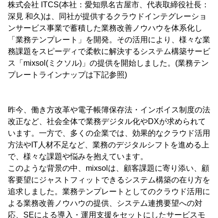
株式会社 ITCS(本社：愛知県名古屋市、代表取締役社長：
深見 和久)は、同社が提供するクラウドインテグレーショ
ンサービス事業で蓄積した業務改善ノウハウを体系化し
「業務テンプレート」を開発。その活用により、様々な業
務課題をスピーディで柔軟に解決するシステム構築サービ
ス「mixsol(ミクソル)」の提供を開始しました。(業務テン
プレートラインナップは下記参照)
昨今、働き方改革や電子帳簿保存法・インボイス制度の法
改正など、社会全体で業務デジタル化やDXが求められて
います。一方で、多くの企業では、効果的なクラウド活用
方法やIT人材不足など、業務のデジタルシフトを進める上
で、様々な課題や悩みを抱えています。
このような背景の中、mixsolは、顧客課題に寄り添い、顧
客要望にジャストフィットできるシステム構築の在り方を
追求しました。業務テンプレートとしてのクラウド活用に
よる業務改善ノウハウの提供、システム連携要望への対
応、SEによる導入・運用支援をセットにしたサービスモ