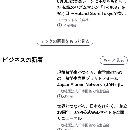
8月8日は音楽シーンに革新をもたらし
た 伝説のリズムマシン「TR-808」を
祝う日 ～Roland Store Tokyoで実機
を展示しての 記念キャンペーンを開
ローランド株式会社
催 英国ラジオ「NTS」の 特別プログ
12時間前
ラムや、「TR-808」を愛する伝説的
アーティストを フィーチャーしたアニ
テックの新着をもっと見る
メーションを公開～
ビジネスの新着
もっと見る
現役留学生がつくる、留学生のため
の、留学生専用プラットフォーム
Japan Alumni Network（JAN）β版
をリリース
一般社団法人日本国際化推進協会
58分前
世界とつながる、日本をひらく。 創立
13周年、JAPI公式Webサイトを全面
リニューアル
一般社団法人日本国際化推進協会