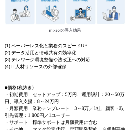
mixsolの導入効果
(1) ペーパーレス化と業務のスピードUP
(2) データ活用と情報共有の効率化
(3) テレワーク環境整備や法改正への対応
(4) IT人材リソースの外部確保
■価格(税抜き)
・初期費用 セットアップ：5万円、運用設計：20～50万
円、導入支援：8～24万円
・月額費用 業務テンプレート：3～8万／1社、顧客・取
引先管理：1,800円／1ユーザー
・サポート 標準サポートは月額費用に含む
・その他 マスタ設定代行、定額開発契約 ※個別要件