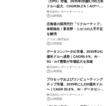
（CPO）市場、2035年28億8,700万米
ドルへ拡大、CAGR36.2％｜AIデータ
センター・高速光通信需要が成長を加
株式会社レポートオーシャン
速
10時間前
北海道の採用代行「リクルーティブ」
体制強化！富良野・ニセコの人手不足
を解消
クウカン株式会社
11時間前
データコンバータIC市場、2035年141
億米ドルへ成長｜CAGR6.4％、AI・
5G・IoT需要が市場拡大を加速
株式会社レポートオーシャン
11時間前
プロセッサおよびコンピューティング
チップ市場、2035年に1,230億米ドル
へ｜CAGR 20.8％、AI・データセンタ
ー需要が成長を牽引
株式会社レポートオーシャン
11時間前