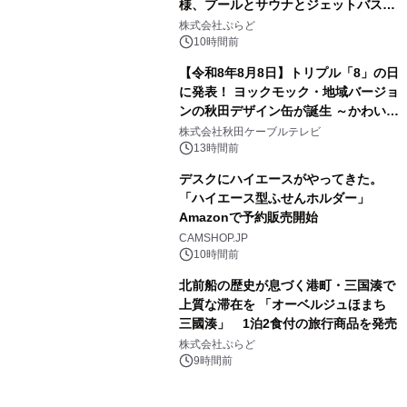
様、プールとサウナとジェットバス付
3
きで Villa Mon Temps AWAJIの連泊
株式会社ぷらど
素泊りプラン
10時間前
【令和8年8月8日】トリプル「8」の日
に発表！ ヨックモック・地域バージョ
ンの秋田デザイン缶が誕生 ～かわいい
4
秋田犬の子犬と秋田の四季と名所を巡
株式会社秋田ケーブルテレビ
るパッケージ～ 9月1日(火)秋田県内で
13時間前
販売開始
デスクにハイエースがやってきた。
「ハイエース型ふせんホルダー」
Amazonで予約販売開始
5
CAMSHOP.JP
10時間前
北前船の歴史が息づく港町・三国湊で
上質な滞在を 「オーベルジュほまち
三國湊」 1泊2食付の旅行商品を発売
6
株式会社ぷらど
9時間前