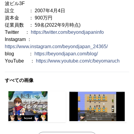
波ビル3F
設立 ： 2007年4月4日
資本金 ： 900万円
従業員数 ： 59名(2022年9月時点)
Twitter ：
https://twitter.com/beyondjapaninfo
Instagram ：
https://www.instagram.com/beyondjapan_24365/
blog ：
https://beyondjapan.com/blog/
YouTube ：
https://www.youtube.com/c/beyomaruch
すべての画像