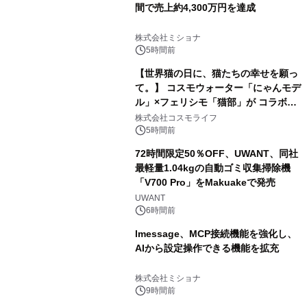
間で売上約4,300万円を達成
株式会社ミショナ
5時間前
【世界猫の日に、猫たちの幸せを願っ
て。】 コスモウォーター「にゃんモデ
ル」×フェリシモ「猫部」が コラボキ
ャンペーンを実施
株式会社コスモライフ
5時間前
72時間限定50％OFF、UWANT、同社
最軽量1.04kgの自動ゴミ収集掃除機
「V700 Pro」をMakuakeで発売
UWANT
6時間前
lmessage、MCP接続機能を強化し、
AIから設定操作できる機能を拡充
株式会社ミショナ
9時間前