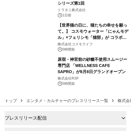
シリーズ第1回
4
トラタニ株式会社
1日前
【世界猫の日に、猫たちの幸せを願っ
て。】 コスモウォーター「にゃんモデ
ル」×フェリシモ「猫部」が コラボキ
5
ャンペーンを実施
株式会社コスモライフ
5時間前
原宿・神宮前の砂糖不使用スムージー
専門店 「WELLNESS CAFE
SAPRO」が8月8日グランドオープン
6
株式会社RSF
5時間前
トップ
エンタメ・カルチャーのプレスリリース一覧
株式会
プレスリリース配信