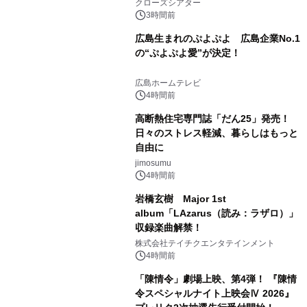
クローズシアター
3時間前
広島生まれのぷよぷよ 広島企業No.1
の“ぷよぷよ愛”が決定！
広島ホームテレビ
4時間前
高断熱住宅専門誌「だん25」発売！
日々のストレス軽減、暮らしはもっと
自由に
jimosumu
4時間前
岩橋玄樹 Major 1st
album「LAzarus（読み：ラザロ）」
収録楽曲解禁！
株式会社テイチクエンタテインメント
4時間前
「陳情令」劇場上映、第4弾！ 『陳情
令スペシャルナイト上映会Ⅳ 2026』