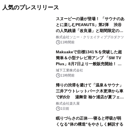
人気のプレスリリース
スヌーピーの湯が登場！ 「サウナのあ
とに楽しむPEANUTS」第2弾 渋谷
の人気銭湯「改良湯」と期間限定のコ
1
ラボレーション サウナイキタイコラ
株式会社ソニー・クリエイティブプロダクツ
ボグッズも発売決定！
11時間前
Makuakeで目標1341％を突破した超
簡単＆小型テレビ用アンプ 「SW TV
Plus」8月7日より一般販売開始！ ケ
2
ーブル1本つなぐだけ、テレビの音が
城下工業株式会社
ぐっと豊かに
11時間前
帰りの渋滞を避けて「温泉＆サウナ」
三井アウトレットパーク木更津から車
で約5分 湯舞音 袖ケ浦店が夏フェア
3
メニューを提供
株式会社楽久屋
1日前
眠りづらさの正体──寝ると呼吸が弱
くなる"体の構造"をやさしく解説する