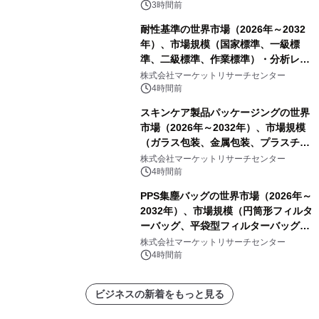
3時間前
耐性基準の世界市場（2026年～2032
年）、市場規模（国家標準、一級標
準、二級標準、作業標準）・分析レポ
ートを発表
株式会社マーケットリサーチセンター
4時間前
スキンケア製品パッケージングの世界
市場（2026年～2032年）、市場規模
（ガラス包装、金属包装、プラスチッ
ク包装、その他）・分析レポートを発
株式会社マーケットリサーチセンター
表
4時間前
PPS集塵バッグの世界市場（2026年～
2032年）、市場規模（円筒形フィルタ
ーバッグ、平袋型フィルターバッグ、
プリーツフィルターバッグ、その
株式会社マーケットリサーチセンター
他）・分析レポートを発表
4時間前
ビジネスの新着をもっと見る