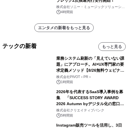
プレリク2次抽選先行受付開始！
株式会社ソニー・ミュージックソリューショ
ンズ
4時間前
エンタメの新着をもっと見る
テックの新着
もっと見る
業務システム刷新の「見えていない課
題」にアプローチ。AI×UX専門家の要
求定義メソッド【8/26無料ウェビナ
ー】株式会社PIVOT
株式会社PIVOT＜PR＞
1時間前
2026年を代表するSaaS導入事例を募
集 「SUCCESS STORY AWARD
2026 Autumn byデジタル化の窓口」
開催
株式会社クリエイティブバンク
5時間前
Instagram販売ツールを活用し、3日