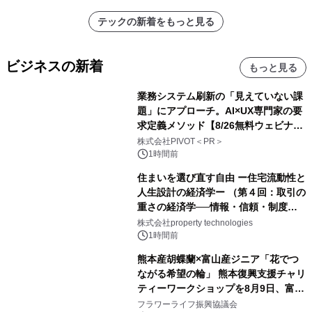
テックの新着をもっと見る
ビジネスの新着
もっと見る
業務システム刷新の「見えていない課
題」にアプローチ。AI×UX専門家の要
求定義メソッド【8/26無料ウェビナ
ー】株式会社PIVOT
株式会社PIVOT＜PR＞
1時間前
住まいを選び直す自由 ー住宅流動性と
人生設計の経済学ー （第４回：取引の
重さの経済学──情報・信頼・制度を
PropTechはどう組み替えるか）｜
株式会社property technologies
PropTech-Lab
1時間前
熊本産胡蝶蘭×富山産ジニア「花でつ
ながる希望の輪」 熊本復興支援チャリ
ティーワークショップを8月9日、富
山・射水で開催
フラワーライフ振興協議会