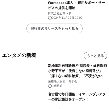
Workspace導入・ 運用サポートサー
ビスの提供を開始
株式会社ビヨンド
2024年11月12日 10:00
発行者のリリースをもっと見る
エンタメの新着
もっと見る
新橋歯科医科診療所 副院長・歯科医師
小野宇宙が「後悔しない歯科選び」
「痛くない歯科治療」「不安がない治
療計画」をテーマに専門監修
医療法人財団 興学会
3時間前
名古屋で毎日開催、イマーシブシアタ
ーの常設施設をオープン！