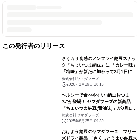
この発行者のリリース
さくカリ食感のノンフライ納豆スナッ
ク『ちょいつま納豆』に 「カレー味」
「梅味」が新たに加わって3月1日に新
発売
株式会社ヤマダフーズ
2026年2月19日 10:15
ヘルシーで食べやすい“納豆おつま
み”が登場！ ヤマダフーズの新商品
「ちょいつま納豆(醤油味)」が9月1日
発売
株式会社ヤマダフーズ
2025年8月25日 09:30
おはよう納豆のヤマダフーズ フリー
ズドライ製品 「さくっとうまい納豆ス