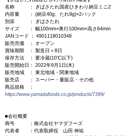
名称 ： ぎばさたれ国産ひきわり納豆ミニ2
内容量 ： (納豆40g、たれ9g)×2パック
別添 ： ぎばさたれ
サイズ ： 幅100mm×奥行100mm×高さ64mm
JANコード ： 4901118010348
販売売価 ： オープン
賞味期限 ： 製造日＋8日
保存方法 ： 要冷蔵(10℃以下)
販売開始日： 2022年9月1日(木)
販売地域 ： 東北地域・関東地域
販売店 ： スーパー・量販店・その他
商品規格 ：
https://www.yamadafoods.co.jp/products/7399/
■会社概要
商号 ：株式会社ヤマダフーズ
代表者 ：代表取締役 山田 伸祐