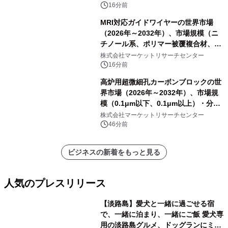
16分前
MRI対応ガイドワイヤーの世界市場
（2026年～2032年）、市場規模（ニ
チノール系、ポリマー被覆複合材、そ
の他）・分析レポートを発表
株式会社マーケットリサーチセンター
16分前
高炉用超微細孔カーボンブロックの世
界市場（2026年～2032年）、市場規
模（0.1μm以下、0.1μm以上）・分析
レポートを発表
株式会社マーケットリサーチセンター
46分前
ビジネスの新着をもっと見る
人気のプレスリリース
【淡路島】愛犬と一緒に過ごせる宿
で、一緒に泊まり、一緒にご飯 愛犬専
用の淡路島グルメ、ドッグランにミニ