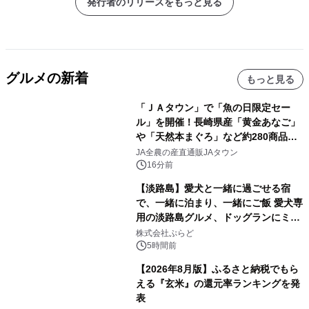
発行者のリリースをもっと見る
グルメの新着
もっと見る
「ＪＡタウン」で「魚の日限定セー
ル」を開催！長崎県産「黄金あなご」
や「天然本まぐろ」など約280商品を
販売！～毎月１０日の定例企画～
JA全農の産直通販JAタウン
16分前
【淡路島】愛犬と一緒に過ごせる宿
で、一緒に泊まり、一緒にご飯 愛犬専
用の淡路島グルメ、ドッグランにミニ
プール グランピングとトレーラーハウ
株式会社ぷらど
スの2施設で
5時間前
【2026年8月版】ふるさと納税でもら
える『玄米』の還元率ランキングを発
表