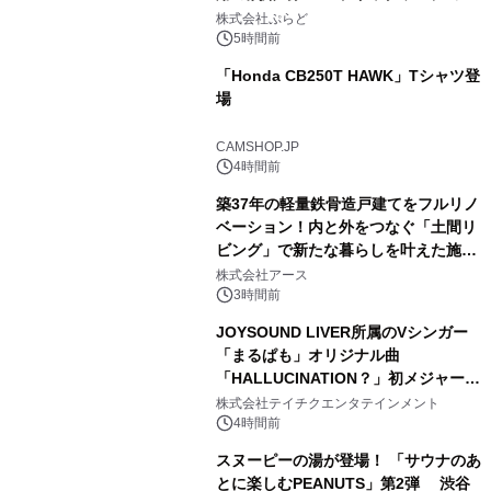
1
プール グランピングとトレーラーハウ
株式会社ぷらど
スの2施設で
5時間前
「Honda CB250T HAWK」Tシャツ登
場
2
CAMSHOP.JP
4時間前
築37年の軽量鉄骨造戸建てをフルリノ
ベーション！内と外をつなぐ「土間リ
ビング」で新たな暮らしを叶えた施工
3
事例を株式会社アースが公開
株式会社アース
3時間前
JOYSOUND LIVER所属のVシンガー
「まるぱも」オリジナル曲
「HALLUCINATION？」初メジャー配
4
信リリース決定！
株式会社テイチクエンタテインメント
4時間前
スヌーピーの湯が登場！ 「サウナのあ
とに楽しむPEANUTS」第2弾 渋谷