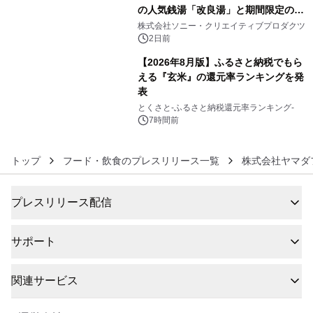
の人気銭湯「改良湯」と期間限定のコ
5
ラボレーション サウナイキタイコラ
株式会社ソニー・クリエイティブプロダクツ
ボグッズも発売決定！
2日前
【2026年8月版】ふるさと納税でもら
える『玄米』の還元率ランキングを発
表
6
とくさと-ふるさと納税還元率ランキング-
7時間前
トップ
フード・飲食のプレスリリース一覧
株式会社ヤマダ
プレスリリース配信
サポート
関連サービス