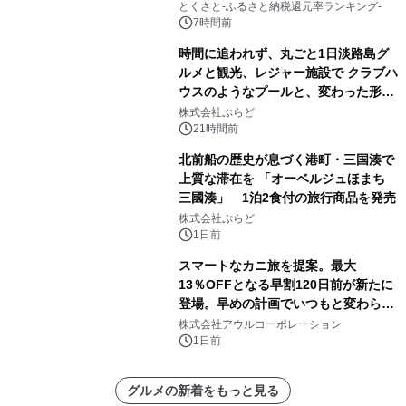
とくさと-ふるさと納税還元率ランキング-
7時間前
時間に追われず、丸ごと1日淡路島グ
ルメと観光、レジャー施設で クラブハ
ウスのようなプールと、変わった形の
サウナも 「THE BOXY AWAJI」のお
株式会社ぷらど
得な素泊まり連泊プランで
21時間前
北前船の歴史が息づく港町・三国湊で
上質な滞在を 「オーベルジュほまち
三國湊」 1泊2食付の旅行商品を発売
株式会社ぷらど
1日前
スマートなカニ旅を提案。最大
13％OFFとなる早割120日前が新たに
登場。早めの計画でいつもと変わらぬ
大人の冬旅を。ー夕日ヶ浦温泉「佳松
株式会社アウルコーポレーション
苑 別邸ふうか」ー
1日前
グルメの新着をもっと見る