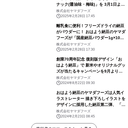
ナック(醤油味・梅味)」を 3月1日より
販売開始
株式会社ヤマダフーズ
2025年2月28日 17:45
離乳食に便利！フリーズドライの納豆
がパウダーに！ おはよう納豆のヤマダ
フーズが「国産納豆パウダー1g×10」
を 3月1日より販売開始
株式会社ヤマダフーズ
2025年2月28日 17:30
創業70周年記念 復刻版デザイン「お
はよう納豆」で 新米やオリジナルグッ
ズが当たるキャンペーンを9月より開
催！
株式会社ヤマダフーズ
2024年8月22日 09:30
おはよう納豆のヤマダフーズは人気イ
ラストレーター 描き下ろしイラストを
デザインに採用した納豆第二弾、 「発
酵美人の晴れやかGABA たれ納豆」を
株式会社ヤマダフーズ
3月1日(金)より販売開始します。
2024年2月23日 08:45