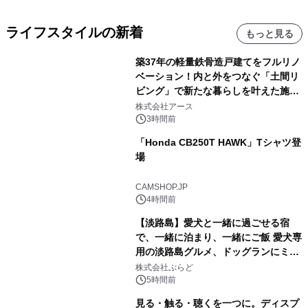
ライフスタイルの新着
もっと見る
築37年の軽量鉄骨造戸建てをフルリノ
ベーション！内と外をつなぐ「土間リ
ビング」で新たな暮らしを叶えた施工
事例を株式会社アースが公開
株式会社アース
3時間前
「Honda CB250T HAWK」Tシャツ登
場
CAMSHOP.JP
4時間前
【淡路島】愛犬と一緒に過ごせる宿
で、一緒に泊まり、一緒にご飯 愛犬専
用の淡路島グルメ、ドッグランにミニ
プール グランピングとトレーラーハウ
株式会社ぷらど
スの2施設で
5時間前
見る・触る・聴くを一つに。ディスプ