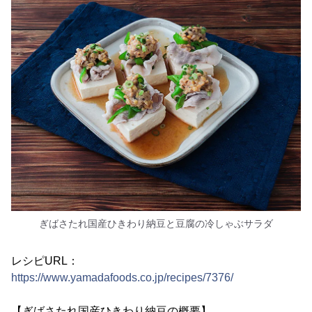
ぎばさたれ国産ひきわり納豆と豆腐の冷しゃぶサラダ
レシピURL：
https://www.yamadafoods.co.jp/recipes/7376/
【ぎばさたれ国産ひきわり納豆の概要】