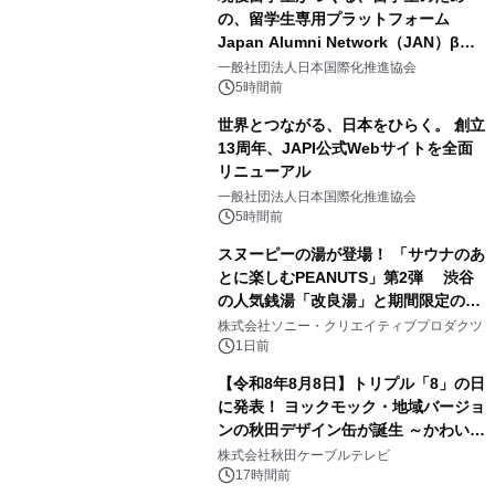
の、留学生専用プラットフォーム
Japan Alumni Network（JAN）β版
1
をリリース
一般社団法人日本国際化推進協会
5時間前
世界とつながる、日本をひらく。 創立
13周年、JAPI公式Webサイトを全面
リニューアル
2
一般社団法人日本国際化推進協会
5時間前
スヌーピーの湯が登場！ 「サウナのあ
とに楽しむPEANUTS」第2弾 渋谷
の人気銭湯「改良湯」と期間限定のコ
3
ラボレーション サウナイキタイコラ
株式会社ソニー・クリエイティブプロダクツ
ボグッズも発売決定！
1日前
【令和8年8月8日】トリプル「8」の日
に発表！ ヨックモック・地域バージョ
ンの秋田デザイン缶が誕生 ～かわいい
4
秋田犬の子犬と秋田の四季と名所を巡
株式会社秋田ケーブルテレビ
るパッケージ～ 9月1日(火)秋田県内で
17時間前