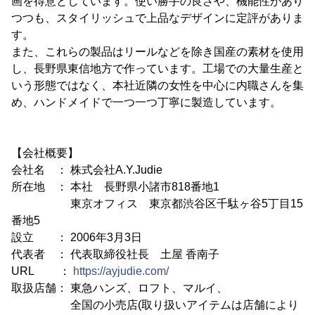
画を得意としています。使い勝手の良さや、機能性があり
つつも、スタイリッシュで上品なデザインに定評がありま
す。
また、これらの製品はリールなどを除き国産の素材を使用
し、長野県東信地方で作っています。工場での大量生産と
いう形態ではなく、本社近隣の女性を中心に内職さんを集
め、ハンドメイドで一つ一つ丁寧に製造しています。
【会社概要】
会社名 ： 株式会社A.Y.Judie
所在地 ： 本社 長野県小諸市818番地1
東京オフィス 東京都渋谷区千駄ヶ谷5丁目15
番地5
設立 ： 2006年3月3日
代表者 ： 代表取締役社長 土屋 香南子
URL ：
https://ayjudie.com/
取扱店舗： 東急ハンズ、ロフト、マルイ、
全国の小売店(取り扱いアイテムは店舗により