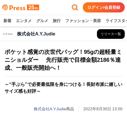
ログイン/会員登録
新着
エンタメ
グルメ
旅行
ファッション・美容
ライフスタ
株式会社A.Y.Judie
リリース一覧
ポケット感覚の次世代バッグ！95gの超軽量ミ
ニショルダー 先行販売で目標金額2186％達
成、一般販売開始へ！
～“手ぶら”で必要最低限を身につける！長財布派に嬉しい
サイズ感も好評～
株式会社A.Y.Judie
商品
2022年8月30日 13:00