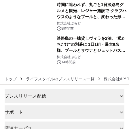
販売開始
時間に追われず、丸ごと1日淡路島グ
ルメと観光、レジャー施設で クラブハ
ウスのようなプールと、変わった形の
5
サウナも 「THE BOXY AWAJI」のお
株式会社ぷらど
得な素泊まり連泊プランで
8時間前
淡路島の一棟貸しヴィラを2泊、"私た
ちだけ"の別荘に 1日1組・最大8名
様、プールとサウナとジェットバス付
6
きで Villa Mon Temps AWAJIの連泊
株式会社ぷらど
素泊りプラン
14時間前
トップ
ライフスタイルのプレスリリース一覧
株式会社A.Y.Ju
プレスリリース配信
サポート
関連サービス