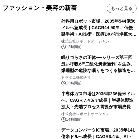
ファッション・美容の新着
もっと見る
外科用ロボット市場、2035年544億米
ドルへ急成長｜CAGR44.90％、低侵
襲手術・AI技術・医療DXが市場拡大を
牽引
株式会社レポートオーシャン
12時間前
眠りづらさの正体──シリーズ第三回
浅い呼吸が"二酸化炭素過剰"を生み、
爆睡型の危険な眠りをつくる構造を解
説
トラタニ株式会社
13時間前
半導体ガス市場は2035年236億米ドル
へ、CAGR 7.4％で成長｜半導体製造
拡大・先端プロセス需要が市場成長を
加速
株式会社レポートオーシャン
14時間前
データコンバータIC市場、2035年141
億米ドルへ成長｜CAGR6.4％、AI・