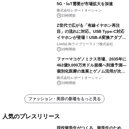
5G・IoT需要が市場拡大を加速
株式会社レポートオーシャン
15時間前
Z世代で広がる「有線イヤホン再注
目」の流れに対応。USB Type-C対応
イヤホンが登場！USB-A変換アダプタ
ー付きでスマホからパソコンまで幅広
LivelyLifeライブリーライフ株式会社
く活用可能
16時間前
ファーマコゲノミクス市場、2035年に
462億9,000万米ドル規模へ到達予測―
個別化医療の進展とゲノム活用が次世
代ヘルスケア投資を加速
株式会社レポートオーシャン
16時間前
ファッション・美容の新着をもっと見る
人気のプレスリリース
現役留学生がつくる、留学生のため