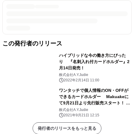
この発行者のリリース
ハイブリッドな今の働き方にぴった
り 『名刺入れ付カードホルダー』2
月14日発売！
株式会社A.Y.Judie
2022年2月14日 11:00
ワンタッチで個人情報のON・OFFが
できるカードホルダー Makuakeに
て9月21日より先行販売スタート！ 約
100年続く老舗メーカーの協力を得
株式会社A.Y.Judie
て、 長く使えて高級感のある本革製が
2021年9月21日 12:15
完成
発行者のリリースをもっと見る