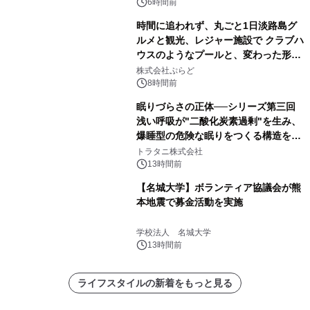
デザインズ
6時間前
時間に追われず、丸ごと1日淡路島グ
ルメと観光、レジャー施設で クラブハ
ウスのようなプールと、変わった形の
サウナも 「THE BOXY AWAJI」のお
株式会社ぷらど
得な素泊まり連泊プランで
8時間前
眠りづらさの正体──シリーズ第三回
浅い呼吸が"二酸化炭素過剰"を生み、
爆睡型の危険な眠りをつくる構造を解
説
トラタニ株式会社
13時間前
【名城大学】ボランティア協議会が熊
本地震で募金活動を実施
学校法人 名城大学
13時間前
ライフスタイルの新着をもっと見る