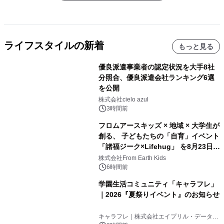
ライフスタイルの新着
もっと見る
優良派遣事業者の認定状況を大手8社
分照合、優良派遣会社ランキング6選
を公開
株式会社cielo azul
3時間前
フロムアースキッズ × 地域 × 大学生が
創る、 子どもたちの「自育」イベント
「諸福ジーク×Lifehug」 を8月23日
(日)開催
株式会社From Earth Kids
6時間前
学園生活コミュニティ「キャラフレ」
｜2026『夏祭りイベント』のお知らせ
キャラフレ｜株式会社エイプリル・データ・