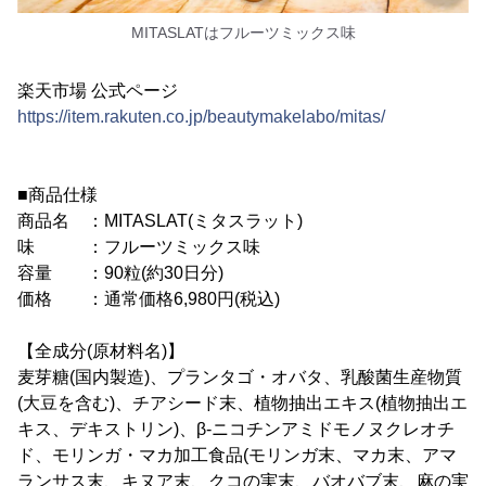
MITASLATはフルーツミックス味
楽天市場 公式ページ
https://item.rakuten.co.jp/beautymakelabo/mitas/
■商品仕様
商品名 ：MITASLAT(ミタスラット)
味 ：フルーツミックス味
容量 ：90粒(約30日分)
価格 ：通常価格6,980円(税込)
【全成分(原材料名)】
麦芽糖(国内製造)、プランタゴ・オバタ、乳酸菌生産物質
(大豆を含む)、チアシード末、植物抽出エキス(植物抽出エ
キス、デキストリン)、β-ニコチンアミドモノヌクレオチ
ド、モリンガ・マカ加工食品(モリンガ末、マカ末、アマ
ランサス末、キヌア末、クコの実末、バオバブ末、麻の実