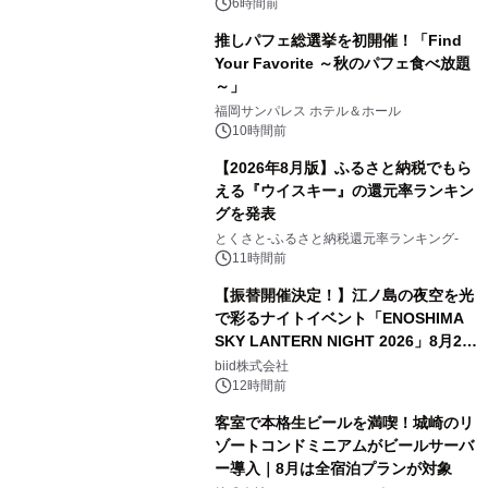
6時間前
推しパフェ総選挙を初開催！「Find
Your Favorite ～秋のパフェ食べ放題
～」
福岡サンパレス ホテル＆ホール
10時間前
【2026年8月版】ふるさと納税でもら
える『ウイスキー』の還元率ランキン
グを発表
とくさと-ふるさと納税還元率ランキング-
11時間前
【振替開催決定！】江ノ島の夜空を光
で彩るナイトイベント「ENOSHIMA
SKY LANTERN NIGHT 2026」8月22
日(土)振替開催＆受付スタート！
biid株式会社
12時間前
客室で本格生ビールを満喫！城崎のリ
ゾートコンドミニアムがビールサーバ
ー導入｜8月は全宿泊プランが対象