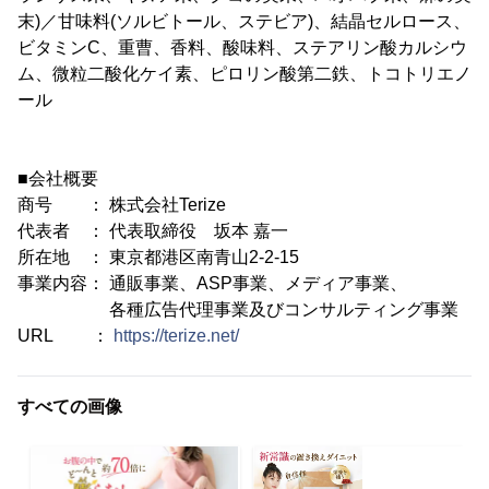
末)／甘味料(ソルビトール、ステビア)、結晶セルロース、
ビタミンC、重曹、香料、酸味料、ステアリン酸カルシウ
ム、微粒二酸化ケイ素、ピロリン酸第二鉄、トコトリエノ
ール
■会社概要
商号 ： 株式会社Terize
代表者 ： 代表取締役 坂本 嘉一
所在地 ： 東京都港区南青山2-2-15
事業内容： 通販事業、ASP事業、メディア事業、
各種広告代理事業及びコンサルティング事業
URL ：
https://terize.net/
すべての画像