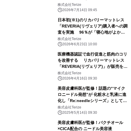
株式会社Terize
2026年7月14日 09:45
日本初(※1)のリカバリーマットレス
「REVERIA(リヴェリア)購入者への調
査を実施 96％が「寝心地がよかっ
た」と回答
株式会社Terize
2026年6月23日 10:00
医療機器認証で血行促進と筋肉のコリ
を改善する リカバリーマットレス
「REVERIA(リヴェリア)」が販売を開
始
株式会社Terize
2026年4月16日 09:30
美容皮膚科医が監修！話題の“マイク
ロニードル発想”が 化粧水と乳液に進
化し「Re:needleシリーズ」として5
月14日発売
株式会社Terize
2025年5月14日 09:30
美容皮膚科医が監修！バクチオール
×CICA配合の ニードル美容液