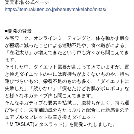
楽天市場 公式ページ
https://item.rakuten.co.jp/beautymakelabo/mitas/
■開発の背景
在宅ワーク、オンラインミーティングと、体を動かす機会
が極端に減ったことによる運動不足や、食べ過ぎによる、
「在宅太り」が増えてきたという声も方々から聞こえてき
ます。
そうした中、ダイエット需要が高まってきていますが、置
き換えダイエットの中には腹持ちがよくないものや、持ち
運びづらいもの、栄養不足のものも多く、「ダイエットに
失敗した」「続かない」「痩せたけどお肌がボロボロ」な
ど様々なネガティブ声も聞こえてきます。
そんなネガティブな要素を払拭し、腹持ちがよく、持ち運
びやすく、栄養補助成分をたっぷりと配合した新感覚のチ
ュアブルタブレット型置き換えダイエット
「MITASLAT(ミタスラット)」を開発いたしました。