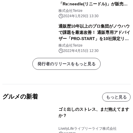
「Re:needle(リニードル)」が販売を
開始
株式会社Terize
2024年1月29日 13:30
通販歴10年以上のプロ集団がノウハウ
で課題を最速改善！ 通販専用アドバイ
ザー「PRO-START」を10社限定リリ
ース
株式会社Terize
2022年4月15日 12:30
発行者のリリースをもっと見る
グルメの新着
もっと見る
ゴミ出しのストレス、まだ抱えてます
か？
LivelyLifeライブリーライフ株式会社