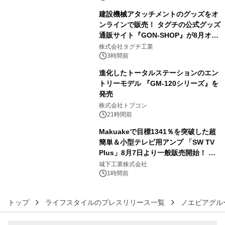
建設機械アタッチメントのグッズをオ
ンラインで販売！ タグチの公式グッズ
通販サイト『GON-SHOP』が8月オー
4
プン
株式会社タグチ工業
3時間前
進化したトータルステーションのエン
トリーモデル 『GM-120シリーズ』を
発売
5
株式会社トプコン
21時間前
Makuakeで目標1341％を突破した超
簡単＆小型テレビ用アンプ 「SW TV
Plus」8月7日より一般販売開始！ ケ
6
ーブル1本つなぐだけ、テレビの音が
城下工業株式会社
ぐっと豊かに
1時間前
トップ
ライフスタイルのプレスリリース一覧
ノエビアグル