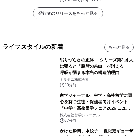
発行者のリリースをもっと見る
ライフスタイルの新着
もっと見る
眠りづらさの正体──シリーズ第2回 人
は寝ると「腹腔の余白」が消える──
呼吸が弱まる本当の構造的理由
トラタニ株式会社
10分前
留学ジャーナル、中学・高校留学に関
心を持つ生徒・保護者向けイベント
「中学・高校留学フェア2026 ニュー
ジーランド＆オーストラリア」を
株式会社留学ジャーナル
9/12(土)に開催
57分前
かけた瞬間、水餃子 夏限定ギョーザ