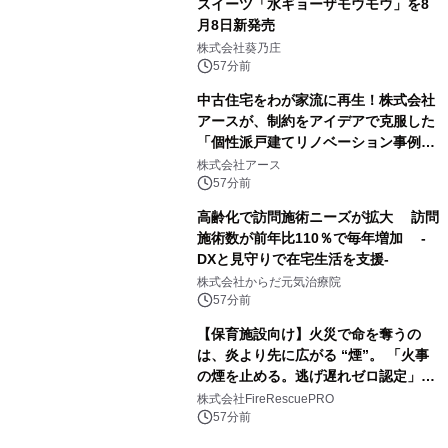
スイーツ「水ギョーザモウモウ」を8
月8日新発売
株式会社葵乃庄
57分前
中古住宅をわが家流に再生！株式会社
アースが、制約をアイデアで克服した
「個性派戸建てリノベーション事例5
選」を公開
株式会社アース
57分前
高齢化で訪問施術ニーズが拡大 訪問
施術数が前年比110％で毎年増加 -
DXと見守りで在宅生活を支援-
株式会社からだ元気治療院
57分前
【保育施設向け】火災で命を奪うの
は、炎より先に広がる “煙”。 「火事
の煙を止める。逃げ遅れゼロ認定」提
供開始
株式会社FireRescuePRO
57分前