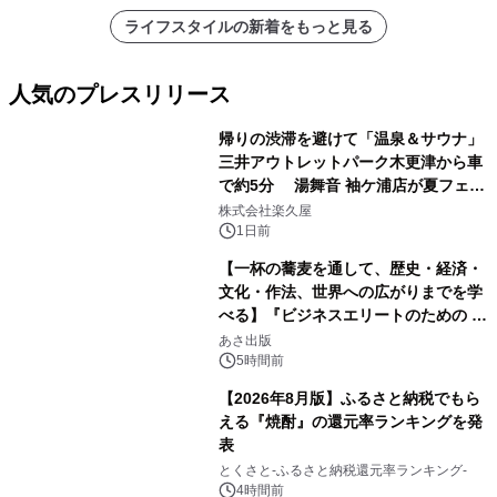
ライフスタイルの新着をもっと見る
人気のプレスリリース
帰りの渋滞を避けて「温泉＆サウナ」
三井アウトレットパーク木更津から車
で約5分 湯舞音 袖ケ浦店が夏フェア
1
メニューを提供
株式会社楽久屋
1日前
【一杯の蕎麦を通して、歴史・経済・
文化・作法、世界への広がりまでを学
べる】『ビジネスエリートのための 教
2
養としての蕎麦』2026年8月25日
あさ出版
（火）発売
5時間前
【2026年8月版】ふるさと納税でもら
える『焼酎』の還元率ランキングを発
表
3
とくさと-ふるさと納税還元率ランキング-
4時間前