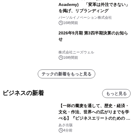
Academy) 「変革は外注できない」
を掲げ、リブランディング
パーソルイノベーション株式会社
16時間前
2026年9月期 第3四半期決算のお知ら
せ
株式会社ニーズウェル
16時間前
テックの新着をもっと見る
ビジネスの新着
もっと見る
【一杯の蕎麦を通して、歴史・経済・
文化・作法、世界への広がりまでを学
べる】『ビジネスエリートのための 教
養としての蕎麦』2026年8月25日
あさ出版
（火）発売
4分前