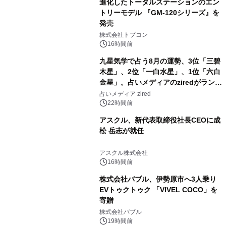
進化したトータルステーションのエン
トリーモデル 『GM-120シリーズ』を
発売
3
株式会社トプコン
16時間前
九星気学で占う8月の運勢、3位「三碧
木星」、2位「一白水星」、1位「六白
金星」。占いメディアのziredがランキ
4
ングを発表
占いメディア zired
22時間前
アスクル、新代表取締役社長CEOに成
松 岳志が就任
5
アスクル株式会社
16時間前
株式会社バブル、伊勢原市へ3人乗り
EVトゥクトゥク 「VIVEL COCO」を
寄贈
6
株式会社バブル
19時間前