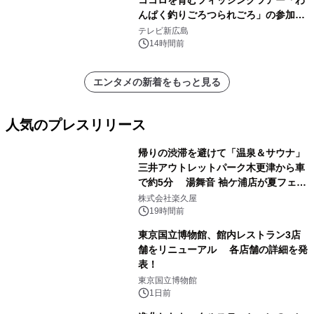
んぱく釣りごろつられごろ」の参加小
学生を募集
テレビ新広島
14時間前
エンタメの新着をもっと見る
人気のプレスリリース
帰りの渋滞を避けて「温泉＆サウナ」
三井アウトレットパーク木更津から車
で約5分 湯舞音 袖ケ浦店が夏フェア
1
メニューを提供
株式会社楽久屋
19時間前
東京国立博物館、館内レストラン3店
舗をリニューアル 各店舗の詳細を発
表！
2
東京国立博物館
1日前