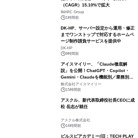
（CAGR）15.10%で拡大
IMARC Group
1時間前
DK-HP、サーバー設定から運用・修正
までワンストップで対応するホームペ
ージ制作請負サービスを提供中
DK-HP
9時間前
アイスマイリー、「Claude徹底解
説」を公開！ChatGPT・Copilot・
Gemini・Claudeを機能別／業務別に
比較―自社に合う生成AIの選び方がわ
株式会社アイスマイリー
かる実践ガイド
15時間前
アスクル、新代表取締役社長CEOに成
松 岳志が就任
アスクル株式会社
16時間前
ビルスピアカデミー(旧：TECH PLAY