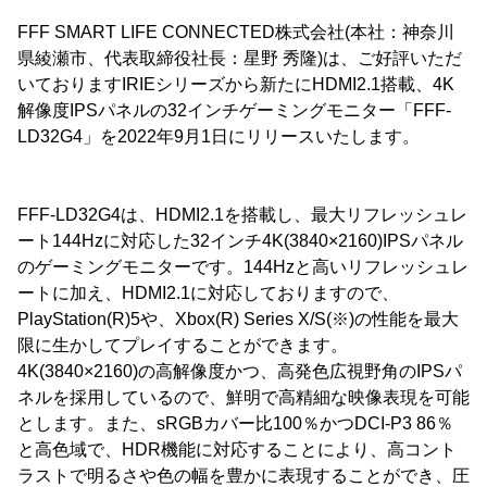
FFF SMART LIFE CONNECTED株式会社(本社：神奈川
県綾瀬市、代表取締役社長：星野 秀隆)は、ご好評いただ
いておりますIRIEシリーズから新たにHDMI2.1搭載、4K
解像度IPSパネルの32インチゲーミングモニター「FFF-
LD32G4」を2022年9月1日にリリースいたします。
FFF-LD32G4は、HDMI2.1を搭載し、最大リフレッシュレ
ート144Hzに対応した32インチ4K(3840×2160)IPSパネル
のゲーミングモニターです。144Hzと高いリフレッシュレ
ートに加え、HDMI2.1に対応しておりますので、
PlayStation(R)5や、Xbox(R) Series X/S(※)の性能を最大
限に生かしてプレイすることができます。
4K(3840×2160)の高解像度かつ、高発色広視野角のIPSパ
ネルを採用しているので、鮮明で高精細な映像表現を可能
とします。また、sRGBカバー比100％かつDCI-P3 86％
と高色域で、HDR機能に対応することにより、高コント
ラストで明るさや色の幅を豊かに表現することができ、圧