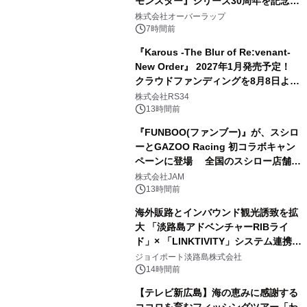
モンスター』シリーズ30周年を記念し
た画集『ポケットモンスター ビジュア
株式会社オーバーラップ
ルアートブック』の発売決定！ 2026
7時間前
年12月18日（金）、3冊同時発売！
『Karous -The Blur of Re:venant-
New Order』 2027年1月発売予定！
クラウドファンディングを8月8日より
開始
株式会社RS34
13時間前
『FUNBOO(ファンブー)』が、スシロ
ーとGAZOO Racing 初コラボキャン
ペーンに登場 全国のスシロー店舗で
GR 4車種の FUNBOO(ミニカー)付き
株式会社JAM
メニューが展開されます
13時間前
海外販路とインバウンド観光誘致を拡
大 「淡路島アドベンチャーRIBライ
ド」× 「LINKTIVITY」システム連携を
開始！
ジョイポート淡路島株式会社
14時間前
【テレビ新広島】海の恵みに感謝する
ココロを育むフィッシングツアー「わ