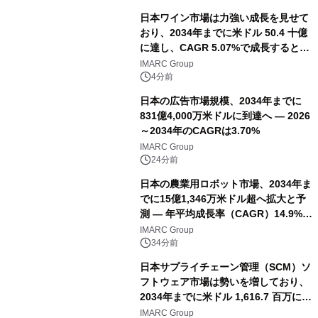
日本ワイン市場は力強い成長を見せて
おり、2034年までに米ドル 50.4 十億
に達し、CAGR 5.07%で成長すると予
測
IMARC Group
4分前
日本の広告市場規模、2034年までに
831億4,000万米ドルに到達へ ― 2026
～2034年のCAGRは3.70%
IMARC Group
24分前
日本の農業用ロボット市場、2034年ま
でに15億1,346万米ドル超へ拡大と予
測 ― 年平均成長率（CAGR）14.9%を
記録
IMARC Group
34分前
日本サプライチェーン管理（SCM）ソ
フトウェア市場は勢いを増しており、
2034年までに米ドル 1,616.7 百万に達
し、CAGR 3.42%で成長すると予測
IMARC Group