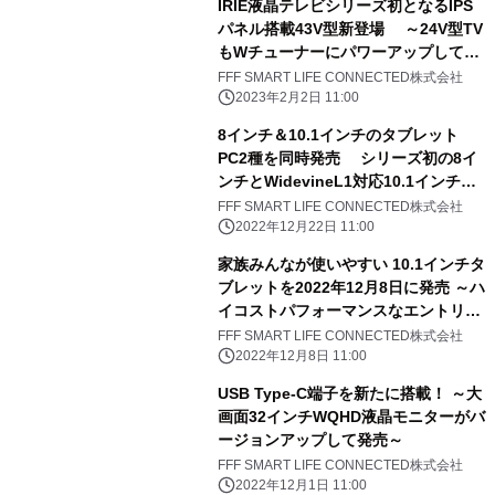
IRIE液晶テレビシリーズ初となるIPS
パネル搭載43V型新登場 ～24V型TV
もWチューナーにパワーアップして発
売～
FFF SMART LIFE CONNECTED株式会社
2023年2月2日 11:00
8インチ＆10.1インチのタブレット
PC2種を同時発売 シリーズ初の8イ
ンチとWidevineL1対応10.1インチ最
安モデル
FFF SMART LIFE CONNECTED株式会社
2022年12月22日 11:00
家族みんなが使いやすい 10.1インチタ
ブレットを2022年12月8日に発売 ～ハ
イコストパフォーマンスなエントリー
モデル～
FFF SMART LIFE CONNECTED株式会社
2022年12月8日 11:00
USB Type-C端子を新たに搭載！ ～大
画面32インチWQHD液晶モニターがバ
ージョンアップして発売～
FFF SMART LIFE CONNECTED株式会社
2022年12月1日 11:00