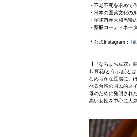
・不老不死を求めて
・日本の医薬文化の
・宇陀市産大和当帰
・薬膳コーディネー
＊公式Instagram：
ht
【『ならまち豆花』
1. 豆花(とうふぁ)とは
なめらかな豆腐に、
べる台湾の国民的ス
母のために発明され
高い女性を中心に人