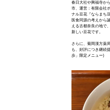
春日大社や興福寺か
市、運営：有限会社ボ
ナル豆花『ならまち豆花
医食同源の考えから
える古都奈良の地で
新しい豆花です。
さらに、菊岡漢方薬
も、好評につき継続提供
歩」限定メニュー)