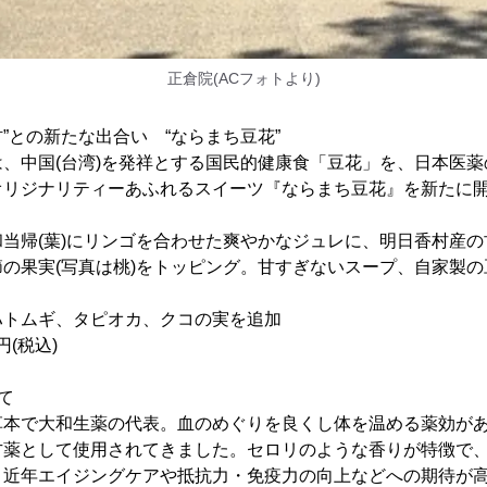
正倉院(ACフォトより)
食材”との新たな出合い “ならまち豆花”
、中国(台湾)を発祥とする国民的健康食「豆花」を、日本医
オリジナリティーあふれるスイーツ『ならまち豆花』を新たに
当帰(葉)にリンゴを合わせた爽やかなジュレに、明日香村産の古
の果実(写真は桃)をトッピング。甘すぎないスープ、自家製
ハトムギ、タピオカ、クコの実を追加
円(税込)
て
草本で大和生薬の代表。血のめぐりを良くし体を温める薬効が
方薬として使用されてきました。セロリのような香りが特徴で、
。近年エイジングケアや抵抗力・免疫力の向上などへの期待が