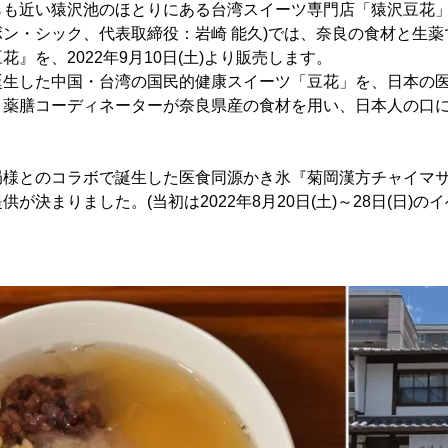
らも近い猿沢池のほとりにある台湾スイーツ専門店「猿沢豆花」
ン・シック、代表取締役：岩崎 能久)では、奈良の食材と生
』を、2022年9月10日(土)より販売します。
誕生した中国・台湾の国民的健康スイーツ「豆花」を、日本の
、薬膳コーディネーターが奈良県産の食材を用い、日本人の口
局様とのコラボで誕生した医食同源かき氷『菊岡漢方チャイマ
が決まりました。(当初は2022年8月20日(土)～28日(日)