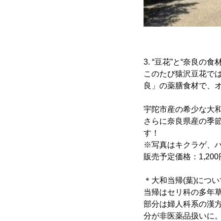
3. “豆花”と“奈良の
このたび猿沢豆花では
良」の薬膳食材で、
宇陀市産の希少な大和
さらに奈良県産の季節
す！
※写真はキクラゲ、
販売予定価格：1,200
＊大和当帰(葉)につい
当帰はセリ科の多年
部分は婦人科系の漢
分が非医薬品扱いに