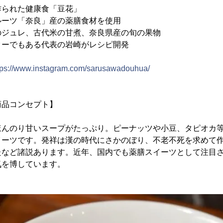
作られた健康食「豆花」
ルーツ「奈良」産の薬膳食材を使用
のジュレ、古代米の甘煮、奈良県産の旬の果物
ターでもある代表の岩崎がレシピ開発
tps://www.instagram.com/sarusawadouhua/
商品コンセプト】
ほんのり甘いスープがたっぷり。ピーナッツや小豆、タピオカ
イーツです。発祥は漢の時代にさかのぼり、不老不死を求めて
たなど諸説あります。近年、国内でも薬膳スイーツとして注目
気を博しています。