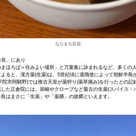
ならまち豆花
奈良」にあり
のまほろば＝住みよい場所」と万葉集に詠まれるなど、多くの
よると、漢方薬(生薬)は、5世紀頃に遣隋使によって朝鮮半島
宇陀市阿騎野)では推古天皇が薬狩り(薬草摘み)を行ったとの記
した正倉院には、胡椒やクローブなど最古の生薬(スパイス・
奈良はまさに「生薬」や「薬膳」の故郷といえます。