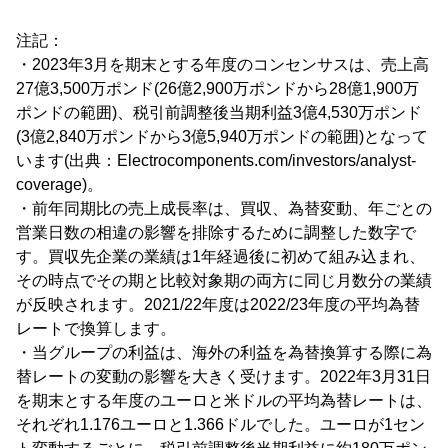
注記：
・2023年3月を期末とする年度のコンセンサスは、売上高
27億3,500万ポンド(26億2,900万ポンドから28億1,900万
ポンドの範囲)、税引前調整後当期利益3億4,530万ポンド
(3億2,840万ポンドから3億5,940万ポンドの範囲)となって
います(出典：Electrocomponents.com/investors/analyst-
coverage)。
・前年同期比の売上成長率は、買収、為替変動、年ごとの
営業日数の相違の影響を排除するために調整した数字で
す。買収先企業の業績は1年経過後に初めて組み込まれ、
その時点でその期と比較対象期の両方に同じ月数分の業績
が反映されます。2021/22年度は2022/23年度の平均為替
レートで換算します。
・当グループの利益は、海外の利益を為替換算する際に為
替レートの変動の影響を大きく受けます。2022年3月31日
を期末とする年度のユーロと米ドルの平均為替レートは、
それぞれ1.176ユーロと1.366ドルでした。ユーロが1セン