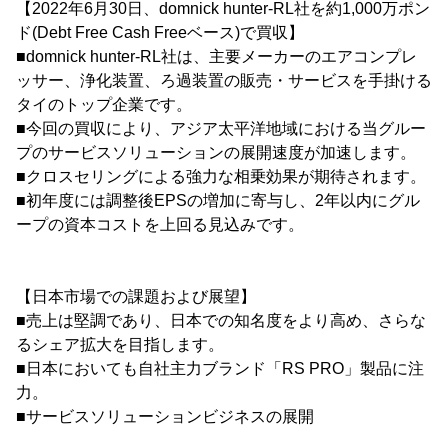
【2022年6月30日、domnick hunter-RL社を約1,000万ポン
ド(Debt Free Cash Freeベース)で買収】
■domnick hunter-RL社は、主要メーカーのエアコンプレ
ッサー、浄化装置、ろ過装置の販売・サービスを手掛ける
タイのトップ企業です。
■今回の買収により、アジア太平洋地域における当グルー
プのサービスソリューションの展開速度が加速します。
■クロスセリングによる強力な相乗効果が期待されます。
■初年度には調整後EPSの増加に寄与し、2年以内にグル
ープの資本コストを上回る見込みです。
【日本市場での課題および展望】
■売上は堅調であり、日本での知名度をより高め、さらな
るシェア拡大を目指します。
■日本においても自社主力ブランド「RS PRO」製品に注
力。
■サービスソリューションビジネスの展開