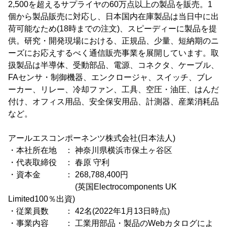
2,500を超えるサプライヤの60万点以上の製品を販売。1
個から製品販売に対応し、日本国内在庫製品は当日中に出
荷可能なため(18時までの注文)、スピーディーに製品を提
供。研究・開発現場における、正規品、少量、短納期のニ
ーズにお応えするべく通信販売事業を展開しています。取
扱製品は半導体、受動部品、電源、コネクタ、ケーブル、
FAセンサ・制御機器、エンクロージャ、スイッチ、ブレ
ーカー、リレー、冷却ファン、工具、空圧・油圧、はんだ
付け、オフィス用品、安全保安用品、計測器、産業消耗品
など。
アールエスコンポーネンツ株式会社(日本法人)
・本社所在地 ： 神奈川県横浜市保土ヶ谷区
・代表取締役 ： 春原 守利
・資本金 ： 268,788,400円
(英国Electrocomponents UK
Limited100％出資)
・従業員数 ： 42名(2022年1月13日時点)
・事業内容 ： 工業用部品・製品のWebカタログによ