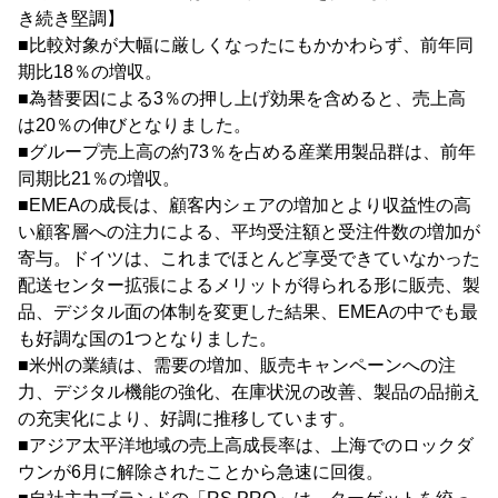
き続き堅調】
■比較対象が大幅に厳しくなったにもかかわらず、前年同
期比18％の増収。
■為替要因による3％の押し上げ効果を含めると、売上高
は20％の伸びとなりました。
■グループ売上高の約73％を占める産業用製品群は、前年
同期比21％の増収。
■EMEAの成長は、顧客内シェアの増加とより収益性の高
い顧客層への注力による、平均受注額と受注件数の増加が
寄与。ドイツは、これまでほとんど享受できていなかった
配送センター拡張によるメリットが得られる形に販売、製
品、デジタル面の体制を変更した結果、EMEAの中でも最
も好調な国の1つとなりました。
■米州の業績は、需要の増加、販売キャンペーンへの注
力、デジタル機能の強化、在庫状況の改善、製品の品揃え
の充実化により、好調に推移しています。
■アジア太平洋地域の売上高成長率は、上海でのロックダ
ウンが6月に解除されたことから急速に回復。