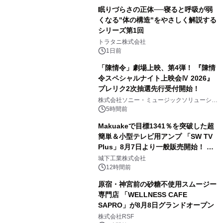
眠りづらさの正体──寝ると呼吸が弱
くなる"体の構造"をやさしく解説する
シリーズ第1回
3
トラタニ株式会社
1日前
「陳情令」劇場上映、第4弾！ 『陳情
令スペシャルナイト上映会Ⅳ 2026』
プレリク2次抽選先行受付開始！
4
株式会社ソニー・ミュージックソリューショ
ンズ
5時間前
Makuakeで目標1341％を突破した超
簡単＆小型テレビ用アンプ 「SW TV
Plus」8月7日より一般販売開始！ ケ
5
ーブル1本つなぐだけ、テレビの音が
城下工業株式会社
ぐっと豊かに
12時間前
原宿・神宮前の砂糖不使用スムージー
専門店 「WELLNESS CAFE
SAPRO」が8月8日グランドオープン
6
株式会社RSF