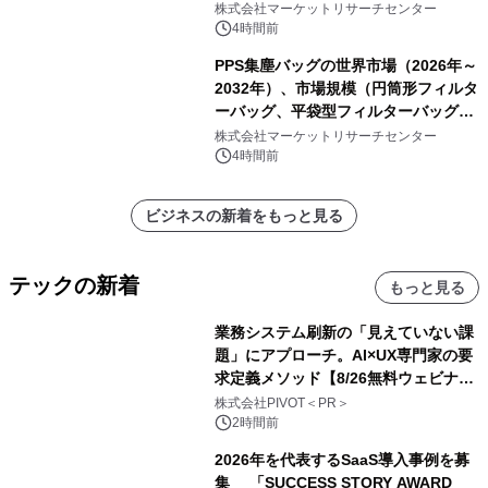
ク包装、その他）・分析レポートを発
株式会社マーケットリサーチセンター
表
4時間前
PPS集塵バッグの世界市場（2026年～
2032年）、市場規模（円筒形フィルタ
ーバッグ、平袋型フィルターバッグ、
プリーツフィルターバッグ、その
株式会社マーケットリサーチセンター
他）・分析レポートを発表
4時間前
ビジネスの新着をもっと見る
テックの新着
もっと見る
業務システム刷新の「見えていない課
題」にアプローチ。AI×UX専門家の要
求定義メソッド【8/26無料ウェビナ
ー】株式会社PIVOT
株式会社PIVOT＜PR＞
2時間前
2026年を代表するSaaS導入事例を募
集 「SUCCESS STORY AWARD