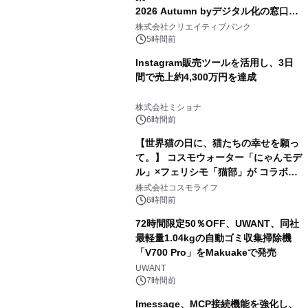
2026 Autumn byデジタル化の窓口」
開催
株式会社クリエイティブバンク
5時間前
Instagram販売ツールを活用し、3日
間で売上約4,300万円を達成
株式会社ミショナ
6時間前
【世界猫の日に、猫たちの幸せを願っ
て。】 コスモウォーター「にゃんモデ
ル」×フェリシモ「猫部」が コラボキ
ャンペーンを実施
株式会社コスモライフ
6時間前
72時間限定50％OFF、UWANT、同社
最軽量1.04kgの自動ゴミ収集掃除機
「V700 Pro」をMakuakeで発売
UWANT
7時間前
lmessage、MCP接続機能を強化し、