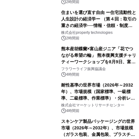
2時間前
住まいを選び直す自由 ー住宅流動性と
人生設計の経済学ー （第４回：取引の
重さの経済学──情報・信頼・制度を
PropTechはどう組み替えるか）｜
株式会社property technologies
PropTech-Lab
2時間前
熊本産胡蝶蘭×富山産ジニア「花でつ
ながる希望の輪」 熊本復興支援チャリ
ティーワークショップを8月9日、富
山・射水で開催
フラワーライフ振興協議会
4時間前
耐性基準の世界市場（2026年～2032
年）、市場規模（国家標準、一級標
準、二級標準、作業標準）・分析レポ
ートを発表
株式会社マーケットリサーチセンター
4時間前
スキンケア製品パッケージングの世界
市場（2026年～2032年）、市場規模
（ガラス包装、金属包装、プラスチッ