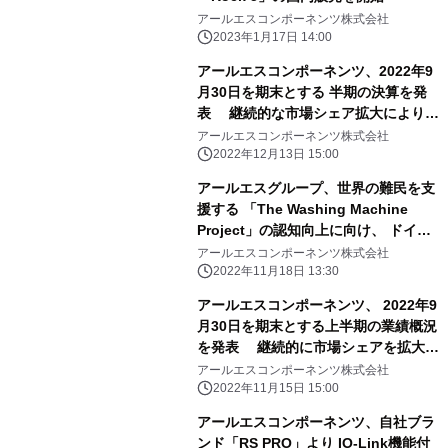
アールエスコンポーネンツ株式会社
2023年1月17日 14:00
アールエスコンポーネンツ、2022年9
月30日を期末とする 半期の決算を発
表 継続的な市場シェア拡大により上
半期の業績は好調
アールエスコンポーネンツ株式会社
2022年12月13日 15:00
アールエスグループ、世界の難民を支
援する 「The Washing Machine
Project」の認知向上に向け、 ドイツ
で開催される「electronica 2022」で
アールエスコンポーネンツ株式会社
「Big Step Challenge」を実施
2022年11月18日 13:30
アールエスコンポーネンツ、 2022年9
月30日を期末とする上半期の業績概況
を発表 継続的に市場シェアを拡大
し、好調な業績を維持
アールエスコンポーネンツ株式会社
2022年11月15日 15:00
アールエスコンポーネンツ、自社ブラ
ンド「RS PRO」より IO-Link機能付