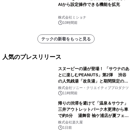
AIから設定操作できる機能を拡充
株式会社ミショナ
10時間前
テックの新着をもっと見る
人気のプレスリリース
スヌーピーの湯が登場！ 「サウナのあ
とに楽しむPEANUTS」第2弾 渋谷
の人気銭湯「改良湯」と期間限定のコ
1
ラボレーション サウナイキタイコラ
株式会社ソニー・クリエイティブプロダクツ
ボグッズも発売決定！
11時間前
帰りの渋滞を避けて「温泉＆サウナ」
三井アウトレットパーク木更津から車
で約5分 湯舞音 袖ケ浦店が夏フェア
2
メニューを提供
株式会社楽久屋
1日前