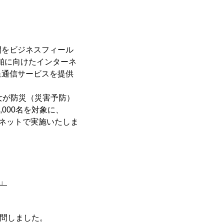
間をビジネスフィール
船舶に向けたインターネ
星通信サービスを提供
女が防災（災害予防）
000名を対象に、
ーネットで実施いたしま
」
質問しました。