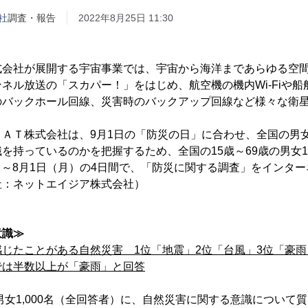
社
調査・報告
2022年8月25日 11:30
式会社が展開する宇宙事業では、宇宙から海洋まであらゆる空
ネル放送の「スカパー！」をはじめ、航空機の機内Wi-Fiや
のバックホール回線、災害時のバックアップ回線など様々な衛
ＳＡＴ株式会社は、9月1日の「防災の日」に合わせ、全国の男
を持っているのかを把握するため、全国の15歳～69歳の男女1,
（金）～8月1日（月）の4日間で、「防災に関する調査」をインタ
社：ネットエイジア株式会社）
意識≫
じたことがある自然災害 1位「地震」2位「台風」3位「豪雨
では半数以上が「豪雨」と回答
の男女1,000名（全回答者）に、自然災害に関する意識について