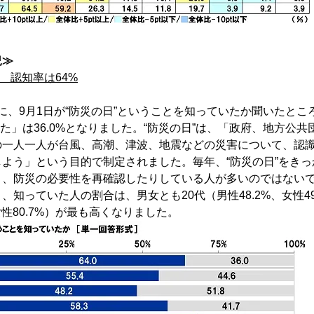
況≫
” 認知率は64%
名）に、9月1日が“防災の日”ということを知っていたか聞いたと
った」は36.0%となりました。“防災の日”は、「政府、地方公
の一人一人が台風、高潮、津波、地震などの災害について、認
よう」という目的で制定されました。毎年、“防災の日”をき
り、防災の必要性を再確認したりしている人が多いのではない
、知っていた人の割合は、男女とも20代（男性48.2%、女性49
、女性80.7%）が最も高くなりました。