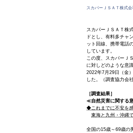
スカパーＪＳＡＴ株式会
スカパーＪＳＡＴ株
ドとし、有料多チャン
ット回線、携帯電話
しています。
この度、スカパーＪ
に対しどのような意識
2022年7月29日
した。（調査協力会
［調査結果］
≪自然災害に関する
◆これまでに不安を感
東海と九州・沖縄
全国の15歳～69歳