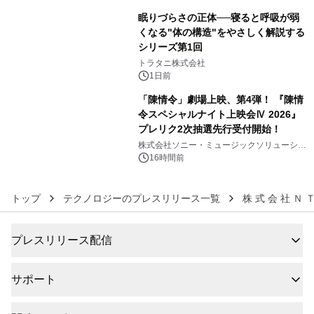
眠りづらさの正体──寝ると呼吸が弱
くなる"体の構造"をやさしく解説する
シリーズ第1回
5
トラタニ株式会社
1日前
「陳情令」劇場上映、第4弾！ 『陳情
令スペシャルナイト上映会Ⅳ 2026』
プレリク2次抽選先行受付開始！
6
株式会社ソニー・ミュージックソリューショ
ンズ
16時間前
トップ
テクノロジーのプレスリリース一覧
株 式 会 社 Ｎ
プレスリリース配信
サポート