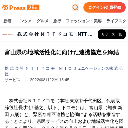
ログイン/会員登録
新着
エンタメ
グルメ
旅行
ファッション・美容
ライフスタ
株 式 会 社 Ｎ Ｔ Ｔ ド コ モ NTT コ ミュニケーションズ株 式 会 社
リリース一覧
富山県の地域活性化に向けた連携協定を締結
株 式 会 社 Ｎ Ｔ Ｔ ド コ モ NTT コ ミュニケーションズ株 式 会
社
サービス
2022年8月22日 15:45
株式会社ＮＴＴドコモ（本社:東京都千代田区、代表取
締役社長:井伊 基之、以下、ドコモ）は、富山県（知事:新
田 八朗）と、緊密な相互連携と協働による活動を推進す
ることにより、県民サービスの向上および地域活性化を図