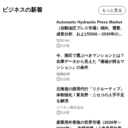
ビジネスの新着
もっと見る
Automatic Hydraulic Press Market
（自動油圧プレス市場）傾向、需要、
成長分析、および2026－2035年の予
測
SDKI Inc.
1分前
今、港区で選ぶべきマンションとは？
在庫データから見えた『価値が残るマ
ンション』の条件
福嶋総研
1分前
北海道の採用代行「リクルーティブ」
体制強化！富良野・ニセコの人手不足
を解消
クウカン株式会社
1分前
産業用外骨格の世界市場（2026年～