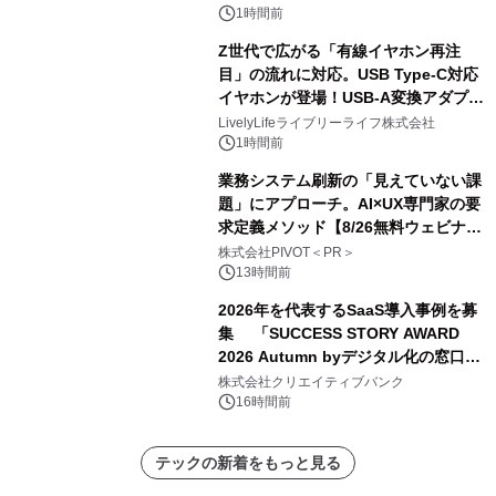
催 英国ラジオ「NTS」の 特別プログ
1時間前
ラムや、「TR-808」を愛する伝説的
Z世代で広がる「有線イヤホン再注
アーティストを フィーチャーしたアニ
目」の流れに対応。USB Type-C対応
メーションを公開～
イヤホンが登場！USB-A変換アダプタ
ー付きでスマホからパソコンまで幅広
LivelyLifeライブリーライフ株式会社
く活用可能
1時間前
業務システム刷新の「見えていない課
題」にアプローチ。AI×UX専門家の要
求定義メソッド【8/26無料ウェビナ
ー】株式会社PIVOT
株式会社PIVOT＜PR＞
13時間前
2026年を代表するSaaS導入事例を募
集 「SUCCESS STORY AWARD
2026 Autumn byデジタル化の窓口」
開催
株式会社クリエイティブバンク
16時間前
テックの新着をもっと見る