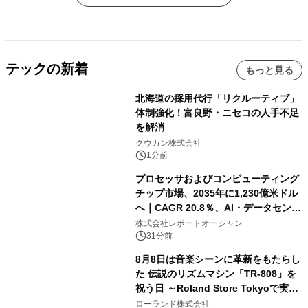
テックの新着
もっと見る
北海道の採用代行「リクルーティブ」
体制強化！富良野・ニセコの人手不足
を解消
クウカン株式会社
1分前
プロセッサおよびコンピューティング
チップ市場、2035年に1,230億米ドル
へ｜CAGR 20.8％、AI・データセンタ
ー需要が成長を牽引
株式会社レポートオーシャン
31分前
8月8日は音楽シーンに革新をもたらし
た 伝説のリズムマシン「TR-808」を
祝う日 ～Roland Store Tokyoで実機
を展示しての 記念キャンペーンを開
ローランド株式会社