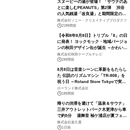
スヌーピーの湯が登場！ 「サウナのあ
とに楽しむPEANUTS」第2弾 渋谷
の人気銭湯「改良湯」と期間限定のコ
1
ラボレーション サウナイキタイコラ
株式会社ソニー・クリエイティブプロダクツ
ボグッズも発売決定！
22時間前
【令和8年8月8日】トリプル「8」の日
に発表！ ヨックモック・地域バージョ
ンの秋田デザイン缶が誕生 ～かわいい
2
秋田犬の子犬と秋田の四季と名所を巡
株式会社秋田ケーブルテレビ
るパッケージ～ 9月1日(火)秋田県内で
2時間前
販売開始
8月8日は音楽シーンに革新をもたらし
た 伝説のリズムマシン「TR-808」を
祝う日 ～Roland Store Tokyoで実機
3
を展示しての 記念キャンペーンを開
ローランド株式会社
催 英国ラジオ「NTS」の 特別プログ
1時間前
ラムや、「TR-808」を愛する伝説的
帰りの渋滞を避けて「温泉＆サウナ」
アーティストを フィーチャーしたアニ
三井アウトレットパーク木更津から車
メーションを公開～
で約5分 湯舞音 袖ケ浦店が夏フェア
4
メニューを提供
株式会社楽久屋
1日前