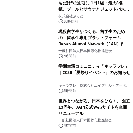
ちだけ"の別荘に 1日1組・最大8名
様、プールとサウナとジェットバス付
3
きで Villa Mon Temps AWAJIの連泊
株式会社ぷらど
素泊りプラン
16時間前
現役留学生がつくる、留学生のため
の、留学生専用プラットフォーム
Japan Alumni Network（JAN）β版
4
をリリース
一般社団法人日本国際化推進協会
7時間前
学園生活コミュニティ「キャラフレ」
｜2026『夏祭りイベント』のお知らせ
5
キャラフレ｜株式会社エイプリル・データ・
デザインズ
8時間前
世界とつながる、日本をひらく。 創立
13周年、JAPI公式Webサイトを全面
リニューアル
6
一般社団法人日本国際化推進協会
7時間前