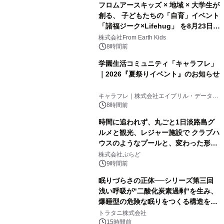
フロムアースキッズ × 地域 × 大学生が
創る、 子どもたちの「自育」イベント
「諸福ジーク×Lifehug」 を8月23日
(日)開催
株式会社From Earth Kids
8時間前
学園生活コミュニティ「キャラフレ」
｜2026『夏祭りイベント』のお知らせ
キャラフレ｜株式会社エイプリル・データ・
デザインズ
8時間前
時間に追われず、丸ごと1日淡路島グ
ルメと観光、レジャー施設で クラブハ
ウスのようなプールと、変わった形の
サウナも 「THE BOXY AWAJI」のお
株式会社ぷらど
得な素泊まり連泊プランで
9時間前
眠りづらさの正体──シリーズ第三回
浅い呼吸が"二酸化炭素過剰"を生み、
爆睡型の危険な眠りをつくる構造を解
説
トラタニ株式会社
15時間前