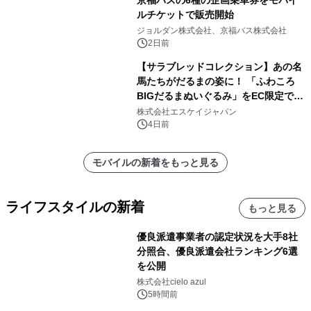
ルチケットで販売開始
ジョルダン株式会社、京福バス株式会社
2日前
【サラブレッドコレクション】あの名
馬たちがだるまの姿に！ 「ふわころ
BIGだるまぬいぐるみ」をEC限定で受
注販売開始
株式会社エスケイジャパン
4日前
モバイルの新着をもっと見る
ライフスタイルの新着
もっと見る
優良派遣事業者の認定状況を大手8社
分照合、優良派遣会社ランキング6選
を公開
株式会社cielo azul
5時間前