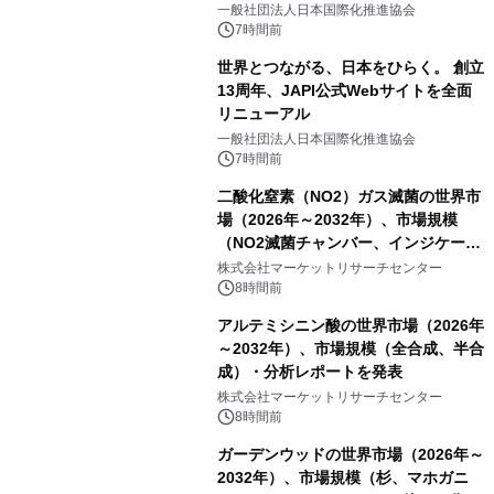
をリリース
一般社団法人日本国際化推進協会
7時間前
世界とつながる、日本をひらく。 創立
13周年、JAPI公式Webサイトを全面
リニューアル
一般社団法人日本国際化推進協会
7時間前
二酸化窒素（NO2）ガス滅菌の世界市
場（2026年～2032年）、市場規模
（NO2滅菌チャンバー、インジケータ
ーおよびモニタリングシステム、その
株式会社マーケットリサーチセンター
他）・分析レポートを発表
8時間前
アルテミシニン酸の世界市場（2026年
～2032年）、市場規模（全合成、半合
成）・分析レポートを発表
株式会社マーケットリサーチセンター
8時間前
ガーデンウッドの世界市場（2026年～
2032年）、市場規模（杉、マホガニ