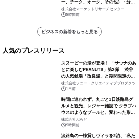
ー、チーク、オーク、その他）・分析
レポートを発表
株式会社マーケットリサーチセンター
8時間前
ビジネスの新着をもっと見る
人気のプレスリリース
スヌーピーの湯が登場！ 「サウナのあ
とに楽しむPEANUTS」第2弾 渋谷
の人気銭湯「改良湯」と期間限定のコ
1
ラボレーション サウナイキタイコラ
株式会社ソニー・クリエイティブプロダクツ
ボグッズも発売決定！
1日前
時間に追われず、丸ごと1日淡路島グ
ルメと観光、レジャー施設で クラブハ
ウスのようなプールと、変わった形の
2
サウナも 「THE BOXY AWAJI」のお
株式会社ぷらど
得な素泊まり連泊プランで
9時間前
淡路島の一棟貸しヴィラを2泊、"私た