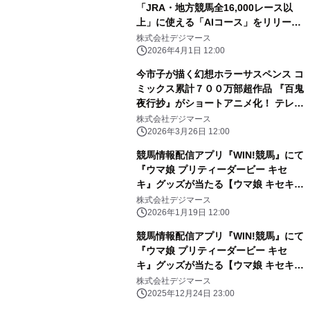
「JRA・地方競馬全16,000レース以
上」に使える「AIコース」をリリー
ス！
株式会社デジマース
2026年4月1日 12:00
今市子が描く幻想ホラーサスペンス コ
ミックス累計７００万部超作品 『百鬼
夜行抄』がショートアニメ化！ テレビ
放送＆配信開始！ ティザー映像が公
株式会社デジマース
開！！
2026年3月26日 12:00
競馬情報配信アプリ『WIN!競馬』にて
『ウマ娘 プリティーダービー キセ
キ』グッズが当たる【ウマ娘 キセキ・
オリジナルビッグアクリルスタンドプ
株式会社デジマース
レゼントキャンペーン 第2弾】を開
2026年1月19日 12:00
催！
競馬情報配信アプリ『WIN!競馬』にて
『ウマ娘 プリティーダービー キセ
キ』グッズが当たる【ウマ娘 キセキ・
オリジナルQUOカードプレゼントキャ
株式会社デジマース
ンペーン】を開催！
2025年12月24日 23:00