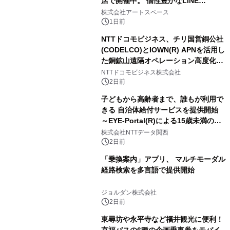
店で開催中。 個性豊かなLINE
FRIENDSの仲間たちが インテリアア
株式会社アートスペース
ートとして新たな魅力を発信。
1日前
NTTドコモビジネス、チリ国営銅公社
(CODELCO)とIOWN(R) APNを活用し
た銅鉱山遠隔オペレーション高度化に
向けた調査・実証を開始
NTTドコモビジネス株式会社
2日前
子どもから高齢者まで、誰もが利用で
きる 自治体給付サービスを提供開始
～EYE-Portal(R)による15歳未満の本
人認証と デジタルデバイド対策で実現
株式会社NTTデータ関西
～
2日前
「乗換案内」アプリ、 マルチモーダル
経路検索を多言語で提供開始
ジョルダン株式会社
2日前
東尋坊や永平寺など福井観光に便利！
京福バスの6種の企画乗車券をモバイ