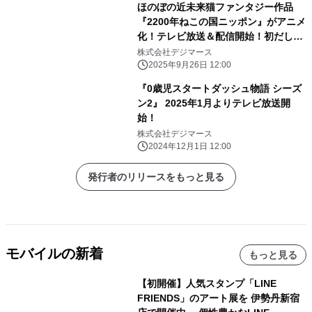
ほのぼの近未来猫ファンタジー作品
『2200年ねこの国ニッポン』がアニメ
化！テレビ放送＆配信開始！初だしテ
ィザー映像が公開！！
株式会社デジマース
2025年9月26日 12:00
『0歳児スタートダッシュ物語 シーズ
ン2』 2025年1月よりテレビ放送開
始！
株式会社デジマース
2024年12月1日 12:00
発行者のリリースをもっと見る
モバイルの新着
もっと見る
【初開催】人気スタンプ「LINE
FRIENDS」のアート展を 伊勢丹新宿