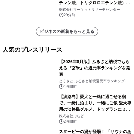
チレン法、トリクロロエチレン法）・
分析レポートを発表
株式会社マーケットリサーチセンター
29分前
ビジネスの新着をもっと見る
人気のプレスリリース
【2026年8月版】ふるさと納税でもら
える『玄米』の還元率ランキングを発
表
1
とくさと-ふるさと納税還元率ランキング-
4時間前
【淡路島】愛犬と一緒に過ごせる宿
で、一緒に泊まり、一緒にご飯 愛犬専
用の淡路島グルメ、ドッグランにミニ
2
プール グランピングとトレーラーハウ
株式会社ぷらど
スの2施設で
2時間前
スヌーピーの湯が登場！ 「サウナのあ