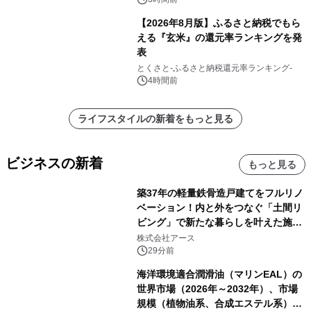
【2026年8月版】ふるさと納税でもら
える『玄米』の還元率ランキングを発
表
とくさと-ふるさと納税還元率ランキング-
4時間前
ライフスタイルの新着をもっと見る
ビジネスの新着
もっと見る
築37年の軽量鉄骨造戸建てをフルリノ
ベーション！内と外をつなぐ「土間リ
ビング」で新たな暮らしを叶えた施工
事例を株式会社アースが公開
株式会社アース
29分前
海洋環境適合潤滑油（マリンEAL）の
世界市場（2026年～2032年）、市場
規模（植物油系、合成エステル系）・