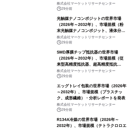
分析レポートを発表
株式会社マーケットリサーチセンター
29分前
光触媒ナノコンポジットの世界市場
（2026年～2032年）、市場規模（粉
末光触媒ナノコンポジット、液体分散
液／ゾル、コーティング／フィルム一
株式会社マーケットリサーチセンター
体型製品、構造化／バルク材料）・分
29分前
析レポートを発表
SMD厚膜チップ抵抗器の世界市場
（2026年～2032年）、市場規模（従
来型高精度抵抗器、超高精度抵抗
器）・分析レポートを発表
株式会社マーケットリサーチセンター
29分前
エッグトレイ包装の世界市場（2026年
～2032年）、市場規模（プラスチッ
ク、成形繊維）・分析レポートを発表
株式会社マーケットリサーチセンター
29分前
R134A冷媒の世界市場（2026年～
2032年）、市場規模（テトラクロロエ