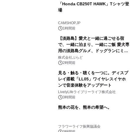
「Honda CB250T HAWK」Tシャツ登
場
CAMSHOP.JP
1時間前
【淡路島】愛犬と一緒に過ごせる宿
で、一緒に泊まり、一緒にご飯 愛犬専
用の淡路島グルメ、ドッグランにミニ
プール グランピングとトレーラーハウ
株式会社ぷらど
スの2施設で
2時間前
見る・触る・聴くを一つに。ディスプ
レイ搭載「LL05」ワイヤレスイヤホ
ンで音楽体験をアップデート
LivelyLifeライブリーライフ株式会社
3時間前
熊本の花を、熊本の希望へ。
フラワーライフ振興協議会
3時間前