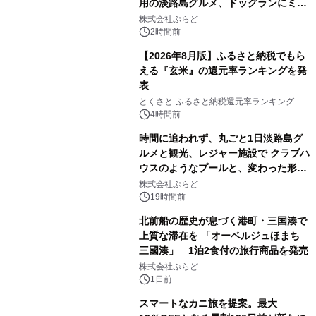
用の淡路島グルメ、ドッグランにミニ
プール グランピングとトレーラーハウ
株式会社ぷらど
スの2施設で
2時間前
【2026年8月版】ふるさと納税でもら
える『玄米』の還元率ランキングを発
表
とくさと-ふるさと納税還元率ランキング-
4時間前
時間に追われず、丸ごと1日淡路島グ
ルメと観光、レジャー施設で クラブハ
ウスのようなプールと、変わった形の
サウナも 「THE BOXY AWAJI」のお
株式会社ぷらど
得な素泊まり連泊プランで
19時間前
北前船の歴史が息づく港町・三国湊で
上質な滞在を 「オーベルジュほまち
三國湊」 1泊2食付の旅行商品を発売
株式会社ぷらど
1日前
スマートなカニ旅を提案。最大