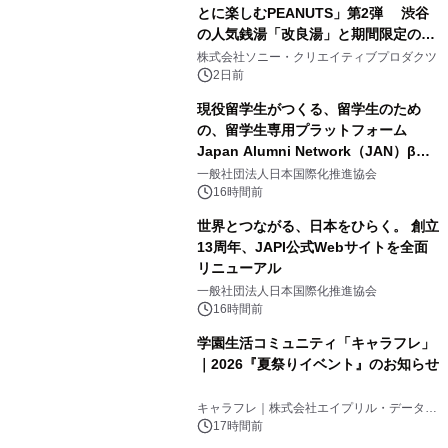
とに楽しむPEANUTS」第2弾 渋谷
の人気銭湯「改良湯」と期間限定のコ
3
ラボレーション サウナイキタイコラ
株式会社ソニー・クリエイティブプロダクツ
ボグッズも発売決定！
2日前
現役留学生がつくる、留学生のため
の、留学生専用プラットフォーム
Japan Alumni Network（JAN）β版
4
をリリース
一般社団法人日本国際化推進協会
16時間前
世界とつながる、日本をひらく。 創立
13周年、JAPI公式Webサイトを全面
リニューアル
5
一般社団法人日本国際化推進協会
16時間前
学園生活コミュニティ「キャラフレ」
｜2026『夏祭りイベント』のお知らせ
6
キャラフレ｜株式会社エイプリル・データ・
デザインズ
17時間前