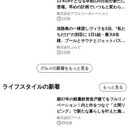
13％OFFとなる早割120日前が新たに
登場。早めの計画でいつもと変わらぬ
大人の冬旅を。ー夕日ヶ浦温泉「佳松
株式会社アウルコーポレーション
苑 別邸ふうか」ー
1日前
淡路島の一棟貸しヴィラを2泊、"私た
ちだけ"の別荘に 1日1組・最大8名
様、プールとサウナとジェットバス付
きで Villa Mon Temps AWAJIの連泊
株式会社ぷらど
素泊りプラン
1日前
グルメの新着をもっと見る
ライフスタイルの新着
もっと見る
築37年の軽量鉄骨造戸建てをフルリノ
ベーション！内と外をつなぐ「土間リ
ビング」で新たな暮らしを叶えた施工
事例を株式会社アースが公開
株式会社アース
29分前