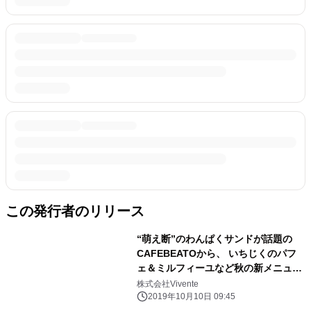
この発行者のリリース
“萌え断”のわんぱくサンドが話題の
CAFEBEATOから、 いちじくのパフ
ェ＆ミルフィーユなど秋の新メニュー
登場
株式会社Vivente
2019年10月10日 09:45