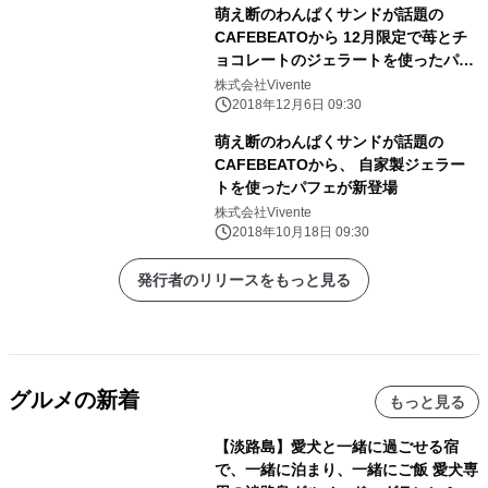
萌え断のわんぱくサンドが話題の
CAFEBEATOから 12月限定で苺とチ
ョコレートのジェラートを使ったパフ
ェが新登場
株式会社Vivente
2018年12月6日 09:30
萌え断のわんぱくサンドが話題の
CAFEBEATOから、 自家製ジェラー
トを使ったパフェが新登場
株式会社Vivente
2018年10月18日 09:30
発行者のリリースをもっと見る
グルメの新着
もっと見る
【淡路島】愛犬と一緒に過ごせる宿
で、一緒に泊まり、一緒にご飯 愛犬専