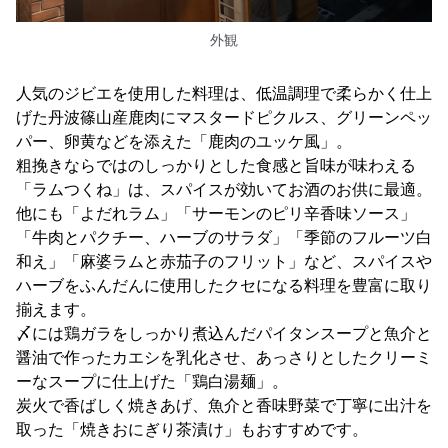
外観
人気のジビエを使用した料理は、低温調理で柔らかく仕上
げた丹波篠山産鹿肉にマスタードピクルス、グリーンペッ
パー、卵黄などを添えた「鹿肉のユッケ風」。
粗挽きならではのしっかりとした食感と旨味が味わえる
「ラムつくね」は、スパイスが効いてお酒のお供に最適。
他にも「よだれラム」「サーモンのピリ辛香味ソース」
「牛肉とパクチー、ハーブのサラダ」「季節のフルーツ白
和え」「麻婆ラムと赤茄子のフリット」など、スパイスや
ハーブをふんだんに使用したクセになる料理を豊富に取り
揃えます。
〆には鶏ガラをしっかり煮込んだパイタンスープと魚介と
醤油で作ったカエシを乳化させ、あっさりとしたクリーミ
ーなスープに仕上げた「鶏白湯麺」。
炭火で香ばしく焼きあげ、魚介と香味野菜で丁寧に出汁を
取った「焼きおにぎり茶漬け」もおすすめです。