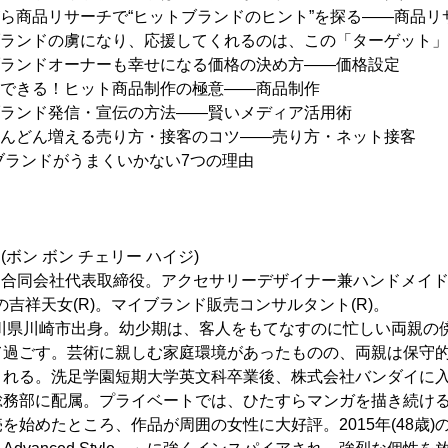
がら商品リサーチで“ヒットブランドのヒント”を探る――商品リ
ブランドの虜になり、応援してくれるのは、この「ターゲット
ブランドオーナーも幸せになる価格の決め方――価格設定
もできる！ヒット商品制作の極意――商品制作
ブランド発信・宣伝の方法――賢いメディア活用術
どんどん増える売り方・接客のコツ――売り方・ネット接客
ブランドがうまくいかない7つの理由
】
 ハイジ(ボン ボン チェリー ハイジ)
rry ハイジ合同会社代表取締役。アクセサリーデザイナー兼ハンドメ
の吉祥天女(R)。マイブランド販売コンサルタント(R)。
奈川県川崎市出身。幼少期は、客人をもてなすのに忙しい両親の
て過ごす。芸術に親しむ家庭環境があったものの、両親は保守
される。洗足学園短期大学英文科卒業後、株式会社バンダイに
務部に配属。プライベートでは、ひたすらマンガを描き続ける。
を始めたところ、作品が周囲の女性に大好評。2015年(48歳)