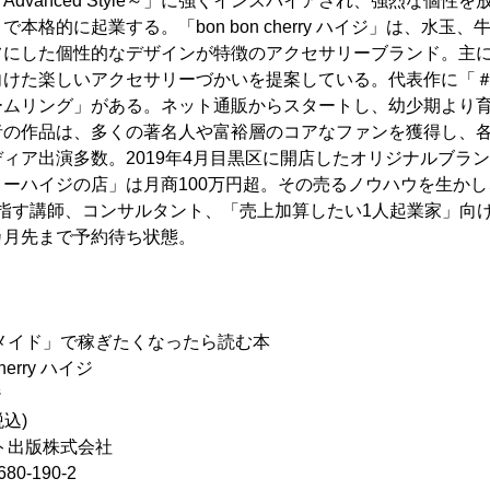
dvanced Style～」に強くインスパイアされ、強烈な個性
本格的に起業する。「bon bon cherry ハイジ」は、水玉
フにした個性的なデザインが特徴のアクセサリーブランド。主
向けた楽しいアクセサリーづかいを提案している。代表作に「
ームリング」がある。ネット通販からスタートし、幼少期より
者の作品は、多くの著名人や富裕層のコアなファンを獲得し、
ィア出演多数。2019年4月目黒区に開店したオリジナルブラ
ーハイジの店」は月商100万円超。その売るノウハウを生か
を目指す講師、コンサルタント、「売上加算したい1人起業家」向
カ月先まで予約待ち状態。
メイド」で稼ぎたくなったら読む本
herry ハイジ
ジ
税込)
ト出版株式会社
80-190-2