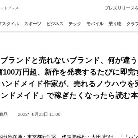
プレスリリース
アットプレス
フスタイル
スポーツ
ビジネス
テック
モバイル
乗り物
クラ
るブランドと売れないブランド、何が違う
商100万円超、新作を発表するたびに即完
ハンドメイド作家が、売れるノウハウを
ハンドメイド」で稼ぎたくなったら読む本
商品
2022年8月23日 11:00
社(所在地：東京都新宿区、代表取締役：太田 宏)は、『「ハ