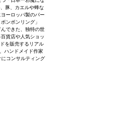
を放つ「日本一邪魔にな
、牛、豚、カエルや蜂な
にヨーロッパ製のパー
＃ボンボンリング」
育んできた、独特の世
各百貨店や人気ショッ
ンドを販売するリアル
し、ハンドメイド作家
けにコンサルティング