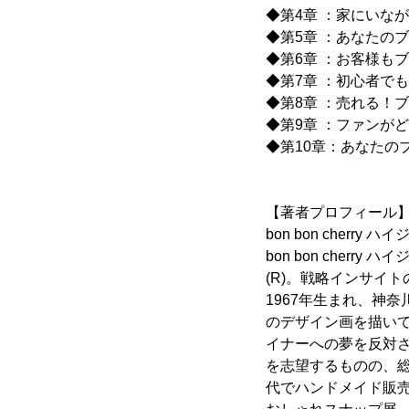
◆第4章 ：家にいな
◆第5章 ：あなたの
◆第6章 ：お客様も
◆第7章 ：初心者で
◆第8章 ：売れる！
◆第9章 ：ファンが
◆第10章：あなたの
【著者プロフィール
bon bon cherry
bon bon che
(R)。戦略インサイト
1967年生まれ、神
のデザイン画を描い
イナーへの夢を反対
を志望するものの、総
代でハンドメイド販売