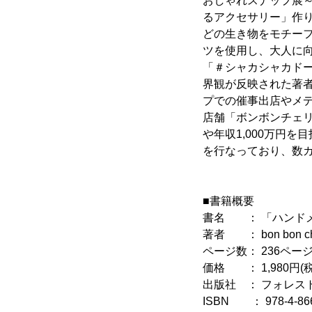
おしゃれスナップ展～A
るアクセサリー」作りで
どの生き物をモチー
ツを使用し、大人に
「＃シャカシャカド
界観が反映された著
プでの催事出店やメデ
店舗「ボンボンチェリ
や年収1,000万円
を行なっており、数
■書籍概要
書名 ： 「ハンド
著者 ： bon bon c
ページ数： 236ペー
価格 ： 1,980円(
出版社 ： フォレス
ISBN ： 978-4-866