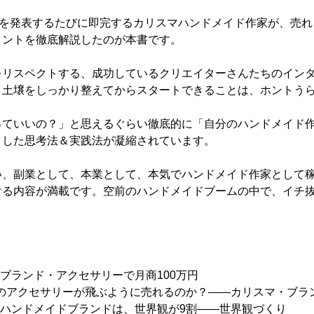
作を発表するたびに即完するカリスマハンドメイド作家が、売
イントを徹底解説したのが本書です。
をリスペクトする、成功しているクリエイターさんたちのイン
、土壌をしっかり整えてからスタートできることは、ホントう
っていいの？」と思えるぐらい徹底的に「自分のハンドメイド
トした思考法＆実践法が凝縮されています。
い、副業として、本業として、本気でハンドメイド作家として
ける内容が満載です。空前のハンドメイドブームの中で、イチ抜
分ブランド・アクセサリーで月商100万円
円のアクセサリーが飛ぶように売れるのか？――カリスマ・ブラ
・ハンドメイドブランドは、世界観が9割――世界観づくり