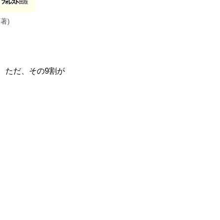
著)
。ただ、その9割が