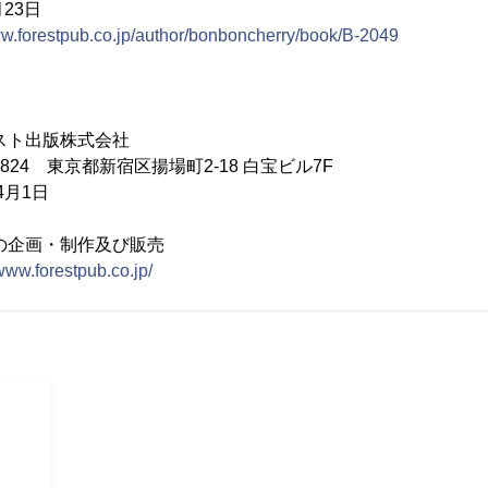
月23日
ww.forestpub.co.jp/author/bonboncherry/book/B-2049
ト出版株式会社
824 東京都新宿区揚場町2-18 白宝ビル7F
4月1日
の企画・制作及び販売
/www.forestpub.co.jp/