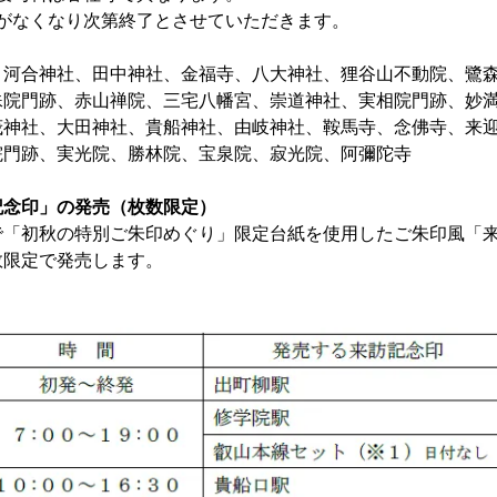
なり次第終了とさせていただきます。
河合神社、田中神社、金福寺、八大神社、狸谷山不動院、鷺
、赤山禅院、三宅八幡宮、崇道神社、実相院門跡、妙
大田神社、貴船神社、由岐神社、鞍馬寺、念佛寺、来
実光院、勝林院、宝泉院、寂光院、阿彌陀寺
記念印」の発売（枚数限定）
初秋の特別ご朱印めぐり」限定台紙を使用したご朱印風「
限定で発売します。