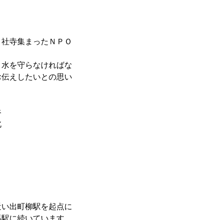
０社寺集まったＮＰＯ
と水を守らなければな
お伝えしたいとの思い
谷
北
、実光
近い出町柳駅を起点に
馬駅に続いています。