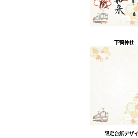
下鴨
限定台紙デザ