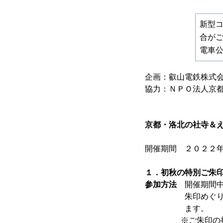
新型
合が
電車
企画：叡山電鉄株式
協力：ＮＰＯ法人京
京都・洛北の社寺＆
開催期間 ２０２２
１．初秋の特別ご朱
参加方法
開催期間中
朱印めぐり」限定
ます。
※ご朱印の授与