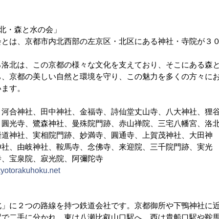
北・森と水の会」
会とは、京都市内北西部の左京区・北区にある神社・寺院が３
る洛北は、この京都の様々な文化を支えており、そこにある森
ち、京都の美しい自然と環境を守り、この魅力を多くの方々に
います。
、河合神社、田中神社、金福寺、詩仙堂丈山寺、八大神社、狸
、鷺森神社、曼殊院門跡、赤山禅院、三宅八幡宮、洛
、実相院門跡、妙満寺、圓通寺、上賀茂神社、大田神
由岐神社、鞍馬寺、念佛寺、来迎院、三千院門跡
泉院、寂光院、阿彌陀寺
/kyotorakuhoku.net
北」に２つの路線を持つ鉄道会社です。京都御所や下鴨神社に
駅で二手に分かれ、東は八瀬比叡山口駅へ、西は貴船口駅や鞍