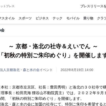
プレスリリース
アットプレス
フスタイル
スポーツ
ビジネス
テック
モバイル
乗り物
クラ
の会
～ 京都・洛北の社寺＆えいでん ～
「初秋の特別ご朱印めぐり」を開催しま
O法人京都洛北・森と水の会
イベント
2022年8月19日 14:00
本社：京都市左京区、社長：豊田秀明）と洛北の３０社寺で構
（理事長：松田亮海 狸谷山不動院貫主）では、２０２２年９月
の間、「初秋の特別ご朱印めぐり」を開催します。
洛北・森と水の会に加盟の社寺にて、特別ご朱印を希望すると