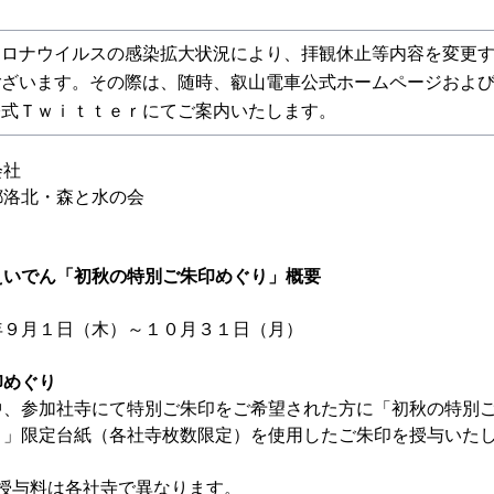
コロナウイルスの感染拡大状況により、拝観休止等内容を変更
ございます。その際は、随時、叡山電車公式ホームページおよ
公式Ｔｗｉｔｔｅｒにてご案内いたします。
会社
都洛北・森と水の会
えいでん「初秋の特別ご朱印めぐり」概要
年９月１日（木）～１０月３１日（月）
印めぐり
、参加社寺にて特別ご朱印をご希望された方に「初秋の特別
台紙（各社寺枚数限定）を使用したご朱印を授与いた
料は各社寺で異なります。