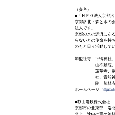
（参考）
■「ＮＰＯ法人京都洛
京都洛北・森と水の
法人です。
京都の水の源流にあ
らないとの使命を持
のもと日々活動して
加盟社寺 下鴨神社
山不動院、圓光寺
蓮華寺、崇道神社
社、貴船神社、
院、勝林寺、宝
ホームページ
https:/
■叡山電鉄株式会社
京都市の北東部「洛
北上。途中の宝ケ池