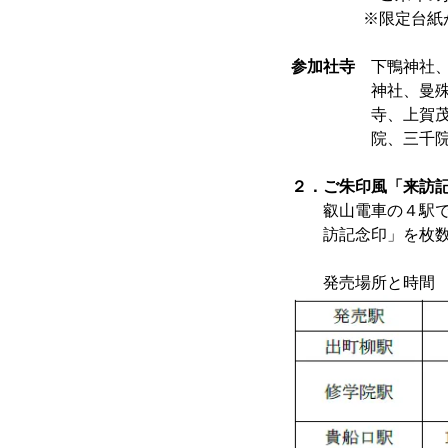
※限定台紙がなく
参加社寺
下鴨神社、
神社、曼殊院門跡
寺、上賀茂神社、
院、三千院門跡、
２．ご朱印風「来訪
叡山電車の４駅で「
訪記念印」を枚数
発売場所と時間