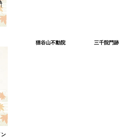
神社 狸谷山不動院 三千院門跡
イン