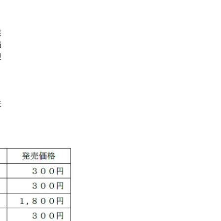
森
満
迎
来