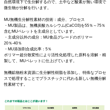
自然環境下で生分解するので、土中など酸素が無い環境で
微生物が分解を行います。
MU無機生分解性素材の技術：成分、プロセス
・MU製品は、無機炭酸カルシウム(CaCO3)を55％～75％
含むMUペレットを主成分としています。
・主成分以外の成分：MU食品グレードのポリマー
20％-40％
・MU添加剤合成比率：5％
ポリマー超分散変性により活性化処理した原料を溶解・精
製して、MUペレットに仕上げています。
無機鉱物粉末資源に生分解性樹脂を添加し、特殊なプロセ
スで処理することでプラスチックに代わる新しい無機分解
性素材です。