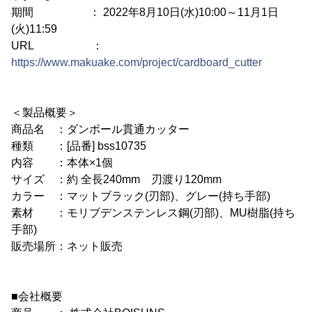
期間 ： 2022年8月10日(水)10:00～11月1日
(火)11:59
URL ：
https://www.makuake.com/project/cardboard_cutter
＜製品概要＞
商品名 ：ダンボール貫通カッター
種類 ：[品番] bss10735
内容 ：本体×1個
サイズ ：約 全長240mm 刃渡り120mm
カラー ：マットブラック(刃部)、グレー(持ち手部)
素材 ：モリブデンステンレス鋼(刃部)、MU樹脂(持ち
手部)
販売場所：ネット販売
■会社概要