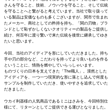
さんを守ること、技術、ノウハウを守ること、そして伝統
を守ることへと繋がると考えています。当社で取り扱って
いる製品は安価なものも多くございますが、関市で生まれ
たメーカー、商社としての矜持を持ち、「関の刃物」ブラ
ンドとして恥ずかしくないクオリティーの製品をご提供し
続け、何百年に渡り繋いで来た伝統を後世に継承してゆき
たいと思います。
今回、当社のアイディアを形にしていただきました。持ち
手や刃の部分など、こだわりを持ってより良いものを作る
ということに、情熱を燃やしていらっしゃいます。
ものづくりの日本を支えてきた「The職人」。漠然とした
アイディアを、一つ一つ現実的な形に落とし込んで何度も
サンプルを制作していただき、使いやすさを追求していた
だきました。
ウカイ利器様の人気商品であるミニはさみを、今回特別仕
様にて、リターンとしてご提供できる運びとなりました。