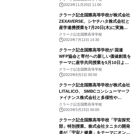
を11月27日（月）に実施。
2023年11月20日 11:00
クラーク記念国際高等学校が株式会社
ZEXAVERSE、シヤチハタ株式会社と
産学連携授業を7月20日(木)に実施。
WEB3.0時代に、メタバース空間に生
クラーク記念国際高等学校
徒たちが「未来遺産」を作ることに挑
2023年7月12日 14:30
戦。
クラーク記念国際高等学校が 国連
WFP協会と寄付への新しい価値創造を
テーマに産学共同授業を5月10日より
開始
クラーク記念国際高等学校
2023年6月2日 00:00
クラーク記念国際高等学校が株式会社
LITALICO、 SMBCコンシューマーフ
ァイナンス株式会社と多様性や
LBGTQをテーマに２社合同の産学共
クラーク記念国際高等学校
同授業を5月29日に実施
2023年5月23日 00:00
クラーク記念国際高等学校「宇宙探究
部」特別授業。株式会社タニタの開発
者が「宇宙と健康」をテーマにオンラ