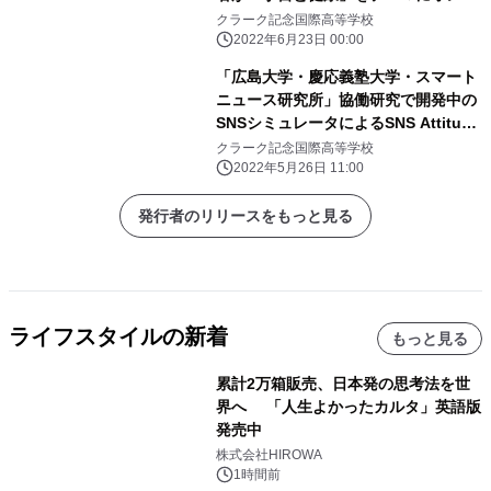
イン授業を実施
クラーク記念国際高等学校
2022年6月23日 00:00
「広島大学・慶応義塾大学・スマート
ニュース研究所」協働研究で開発中の
SNSシミュレータによるSNS Attitude
教育実験授業を、クラーク記念国際高
クラーク記念国際高等学校
等学校 広島キャンパスで実施
2022年5月26日 11:00
発行者のリリースをもっと見る
ライフスタイルの新着
もっと見る
累計2万箱販売、日本発の思考法を世
界へ 「人生よかったカルタ」英語版
発売中
株式会社HIROWA
1時間前