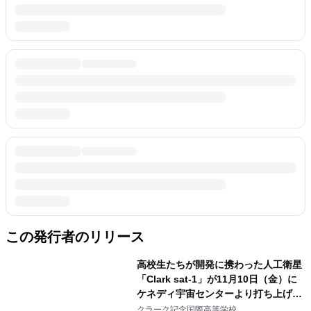
この発行者のリリース
高校生たちが開発に携わった人工衛星
「Clark sat-1」が11月10日（金）に
ケネディ宇宙センターより打ち上げ成
功。打ち上げ及び運用に関する報告会
クラーク記念国際高等学校