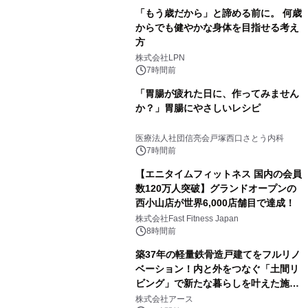
「もう歳だから」と諦める前に。 何歳
からでも健やかな身体を目指せる考え
方
株式会社LPN
7時間前
「胃腸が疲れた日に、作ってみません
か？」胃腸にやさしいレシピ
医療法人社団信亮会戸塚西口さとう内科
7時間前
【エニタイムフィットネス 国内の会員
数120万人突破】グランドオープンの
西小山店が世界6,000店舗目で達成！
株式会社Fast Fitness Japan
8時間前
築37年の軽量鉄骨造戸建てをフルリノ
ベーション！内と外をつなぐ「土間リ
ビング」で新たな暮らしを叶えた施工
事例を株式会社アースが公開
株式会社アース