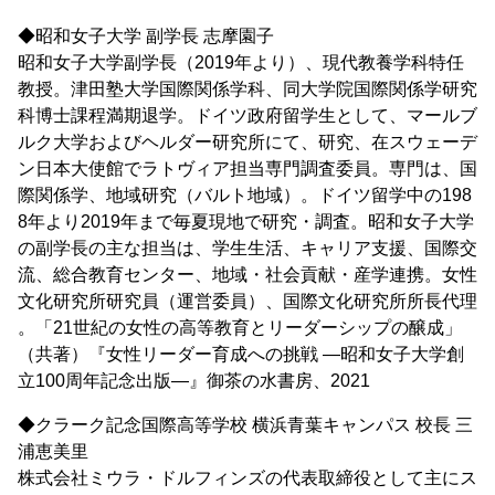
◆昭和女子大学 副学長 志摩園子
昭和女子大学副学長（2019年より）、現代教養学科特任
教授。津田塾大学国際関係学科、同大学院国際関係学研究
科博士課程満期退学。ドイツ政府留学生として、マールブ
ルク大学およびヘルダー研究所にて、研究、在スウェーデ
ン日本大使館でラトヴィア担当専門調査委員。専門は、国
際関係学、地域研究（バルト地域）。ドイツ留学中の198
8年より2019年まで毎夏現地で研究・調査。昭和女子大学
の副学長の主な担当は、学生生活、キャリア支援、国際交
流、総合教育センター、地域・社会貢献・産学連携。女性
文化研究所研究員（運営委員）、国際文化研究所所長代理
。「21世紀の女性の高等教育とリーダーシップの醸成」
（共著）『女性リーダー育成への挑戦 ―昭和女子大学創
立100周年記念出版―』御茶の水書房、2021
◆クラーク記念国際高等学校 横浜青葉キャンパス 校長 三
浦恵美里
株式会社ミウラ・ドルフィンズの代表取締役として主にス