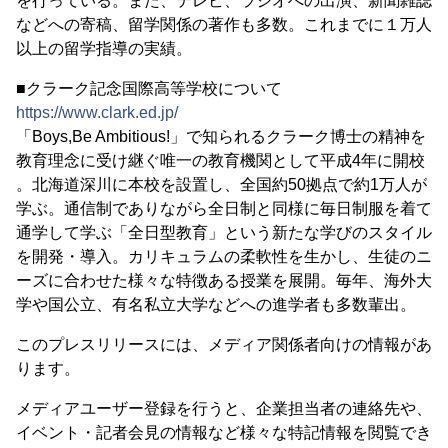
を行っている。また、テレビ、ラジオへの出演、新聞雑誌
などへの寄稿、留学関係の著作も多数。これまでに１万人
以上の留学指導の実績。
■クラーク記念国際高等学校について
https://www.clark.ed.jp/
「Boys,Be Ambitious!」で知られるクラーク博士の精神を
教育理念に受け継ぐ唯一の教育機関として平成4年に開校
。北海道深川に本校を設置し、全国約50拠点で約1万人が
学ぶ。通信制でありながら全日制と同様に毎日制服を着て
通学して学ぶ「全日型教育」という新たな学びのスタイル
を開発・導入。カリキュラムの柔軟性を生かし、生徒のニ
ーズに合わせた様々な特徴ある授業を展開。毎年、海外大
学や国公立、有名私立大学などへの進学者も多数輩出。
このプレスリリースには、メディア関係者向けの情報があ
ります。
メディアユーザー登録を行うと、企業担当者の連絡先や、
イベント・記者会見の情報など様々な特記情報を閲覧でき