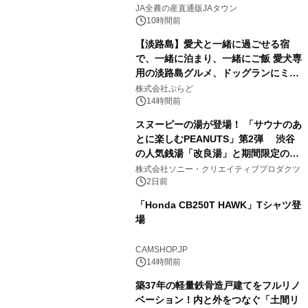
2
販売！～毎月１０日の定例企画～
JA全農の産直通販JAタウン
10時間前
【淡路島】愛犬と一緒に過ごせる宿
で、一緒に泊まり、一緒にご飯 愛犬専
用の淡路島グルメ、ドッグランにミニ
3
プール グランピングとトレーラーハウ
株式会社ぷらど
スの2施設で
14時間前
スヌーピーの湯が登場！ 「サウナのあ
とに楽しむPEANUTS」第2弾 渋谷
の人気銭湯「改良湯」と期間限定のコ
4
ラボレーション サウナイキタイコラ
株式会社ソニー・クリエイティブプロダクツ
ボグッズも発売決定！
2日前
「Honda CB250T HAWK」Tシャツ登
場
5
CAMSHOP.JP
14時間前
築37年の軽量鉄骨造戸建てをフルリノ
ベーション！内と外をつなぐ「土間リ