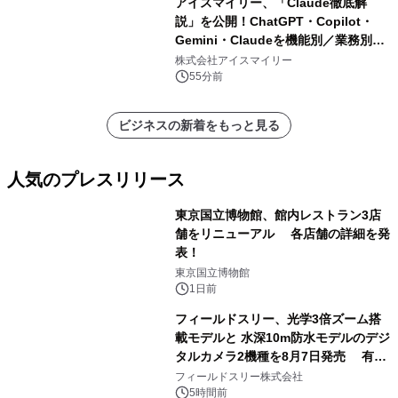
アイスマイリー、「Claude徹底解
説」を公開！ChatGPT・Copilot・
Gemini・Claudeを機能別／業務別に
比較―自社に合う生成AIの選び方がわ
株式会社アイスマイリー
かる実践ガイド
55分前
ビジネスの新着をもっと見る
人気のプレスリリース
東京国立博物館、館内レストラン3店
舗をリニューアル 各店舗の詳細を発
表！
1
東京国立博物館
1日前
フィールドスリー、光学3倍ズーム搭
載モデルと 水深10m防水モデルのデジ
タルカメラ2機種を8月7日発売 有効
2
約1300万画素、用途別に選べるコンデ
フィールドスリー株式会社
ジ新登場
5時間前