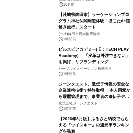
10分前
【茨城県鉾田市】ラーケーションプロ
グラム神社仏閣周遊体験「ほこたde謎
解き旅行」スタート
(一社)鉾田市観光物産協会
1時間前
ビルスピアカデミー(旧：TECH PLAY
Academy) 「変革は外注できない」
を掲げ、リブランディング
パーソルイノベーション株式会社
1時間前
ジーンクエスト、遺伝子情報の安全な
企業連携技術で特許取得 本人同意か
ら履歴管理まで、事業者の遺伝子デー
タ活用を支援
株式会社ジーンクエスト
1時間前
【2026年8月版】ふるさと納税でもら
える『ウイスキー』の還元率ランキン
グを発表