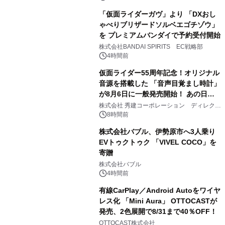
「仮面ライダーガヴ」より 「DXおし
ゃべりブリザードソルベエゴチゾウ」
を プレミアムバンダイで予約受付開始
3
株式会社BANDAI SPIRITS EC戦略部
4時間前
仮面ライダー55周年記念！オリジナル
音源を搭載した 「音声目覚まし時計」
が8月6日に一般発売開始！ あの日の
4
大興奮が今甦る
株式会社 秀建コーポレーション ディレクト
アートギャラリー
8時間前
株式会社バブル、伊勢原市へ3人乗り
EVトゥクトゥク 「VIVEL COCO」を
寄贈
5
株式会社バブル
4時間前
有線CarPlay／Android Autoをワイヤ
レス化 「Mini Aura」 OTTOCASTが
発売、2色展開で8/31まで40％OFF！
6
OTTOCAST株式会社