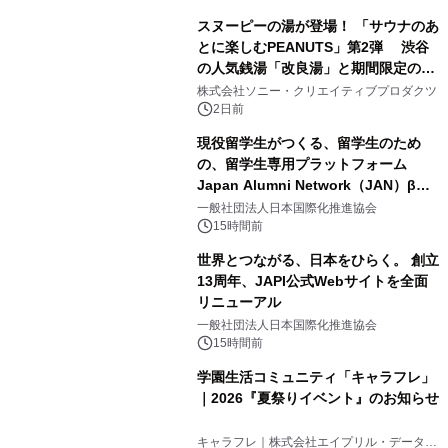
スヌーピーの湯が登場！ 「サウナのあ
とに楽しむPEANUTS」第2弾 渋谷
の人気銭湯「改良湯」と期間限定のコ
3
ラボレーション サウナイキタイコラ
株式会社ソニー・クリエイティブプロダクツ
ボグッズも発売決定！
2日前
現役留学生がつくる、留学生のため
の、留学生専用プラットフォーム
Japan Alumni Network（JAN）β版
4
をリリース
一般社団法人日本国際化推進協会
15時間前
世界とつながる、日本をひらく。 創立
13周年、JAPI公式Webサイトを全面
リニューアル
5
一般社団法人日本国際化推進協会
15時間前
学園生活コミュニティ「キャラフレ」
｜2026『夏祭りイベント』のお知らせ
6
キャラフレ｜株式会社エイプリル・データ・