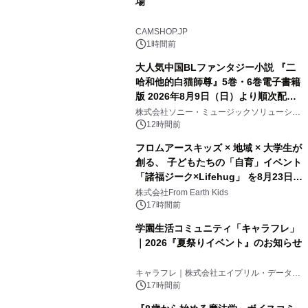
場
CAMSHOP.JP
1時間前
大人気中国BLファンタジー小説 『二
哈和他的白猫師尊』5巻・6巻電子書籍
版 2026年8月9日（日）より順次配信
開始
株式会社ソニー・ミュージックソリューショ
ンズ
12時間前
フロムアースキッズ × 地域 × 大学生が
創る、 子どもたちの「自育」イベント
「諸福ジーク×Lifehug」 を8月23日
(日)開催
株式会社From Earth Kids
17時間前
学園生活コミュニティ「キャラフレ」
｜2026『夏祭りイベント』のお知らせ
キャラフレ｜株式会社エイプリル・データ・
デザインズ
17時間前