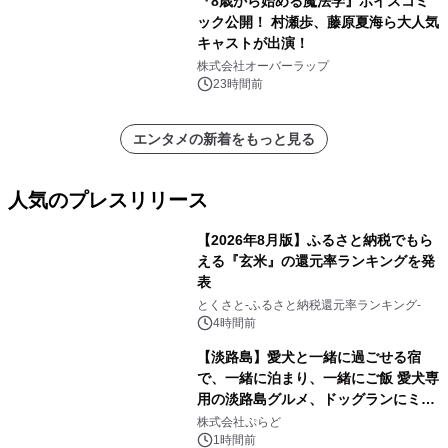
『8歳から始める魔法学』ボイスコミ
ック公開！ 村瀬歩、藤原夏海ら大人気
キャストが出演！
株式会社オーバーラップ
23時間前
エンタメの新着をもっと見る
人気のプレスリリース
【2026年8月版】ふるさと納税でもら
える『玄米』の還元率ランキングを発
表
1
とくさと-ふるさと納税還元率ランキング-
4時間前
【淡路島】愛犬と一緒に過ごせる宿
で、一緒に泊まり、一緒にご飯 愛犬専
用の淡路島グルメ、ドッグランにミニ
2
プール グランピングとトレーラーハウ
株式会社ぷらど
スの2施設で
1時間前