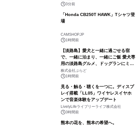
3分前
「Honda CB250T HAWK」Tシャツ登
場
CAMSHOP.JP
1時間前
【淡路島】愛犬と一緒に過ごせる宿
で、一緒に泊まり、一緒にご飯 愛犬専
用の淡路島グルメ、ドッグランにミニ
プール グランピングとトレーラーハウ
株式会社ぷらど
スの2施設で
1時間前
見る・触る・聴くを一つに。ディスプ
レイ搭載「LL05」ワイヤレスイヤホ
ンで音楽体験をアップデート
LivelyLifeライブリーライフ株式会社
3時間前
熊本の花を、熊本の希望へ。