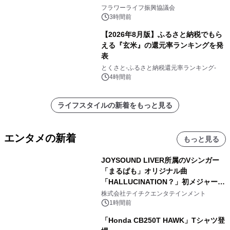
フラワーライフ振興協議会
3時間前
【2026年8月版】ふるさと納税でもら
える『玄米』の還元率ランキングを発
表
とくさと-ふるさと納税還元率ランキング-
4時間前
ライフスタイルの新着をもっと見る
エンタメの新着
もっと見る
JOYSOUND LIVER所属のVシンガー
「まるぱも」オリジナル曲
「HALLUCINATION？」初メジャー配
信リリース決定！
株式会社テイチクエンタテインメント
1時間前
「Honda CB250T HAWK」Tシャツ登