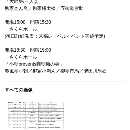
「大吟醸/三人会」
柳家さん喬／柳家権太楼／五街道雲助
開場15:00 開演15:30
・さくらホール
(後日詳細発表：来福レーベルイベント実施予定)
開場18:30 開演19:00
・さくらホール
「小朝presents圓朝噺の会」
春風亭小朝／柳家小満ん／柳亭市馬／隅田川馬石
すべての画像