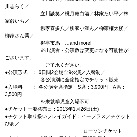
川志らく／
立川談笑／桃月庵白酒／林家たい平／林
家彦いち／
柳家喜多八／柳家小満ん／柳家権太楼／
柳家さん喬／
柳亭市馬 …and more!
※出演者・公演数は変更になる可能性が
ございます。
ご了承ください。
●公演形式 ： 6日間2会場全9公演／入替制／
各公演別に全席指定でチケット販売
●入場料 ： 各公演全席指定 S席：3,900円 A席：
3,500円
※未就学児童入場不可
●チケット一般発売日：2013年1月26日(土)
●チケット取り扱いプレイガイド：イープラス／チケット
ぴあ／
ローソンチケット