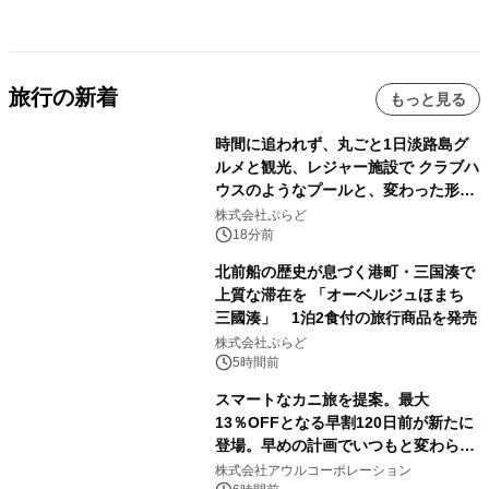
旅行の新着
もっと見る
時間に追われず、丸ごと1日淡路島グ
ルメと観光、レジャー施設で クラブハ
ウスのようなプールと、変わった形の
サウナも 「THE BOXY AWAJI」のお
株式会社ぷらど
得な素泊まり連泊プランで
18分前
北前船の歴史が息づく港町・三国湊で
上質な滞在を 「オーベルジュほまち
三國湊」 1泊2食付の旅行商品を発売
株式会社ぷらど
5時間前
スマートなカニ旅を提案。最大
13％OFFとなる早割120日前が新たに
登場。早めの計画でいつもと変わらぬ
大人の冬旅を。ー夕日ヶ浦温泉「佳松
株式会社アウルコーポレーション