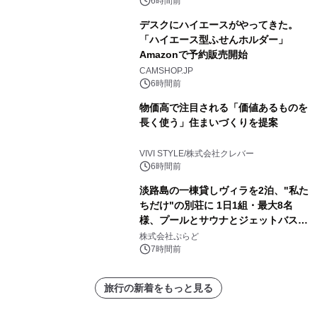
苑 別邸ふうか」ー
6時間前
デスクにハイエースがやってきた。
「ハイエース型ふせんホルダー」
Amazonで予約販売開始
CAMSHOP.JP
6時間前
物価高で注目される「価値あるものを
長く使う」住まいづくりを提案
VIVI STYLE/株式会社クレバー
6時間前
淡路島の一棟貸しヴィラを2泊、"私た
ちだけ"の別荘に 1日1組・最大8名
様、プールとサウナとジェットバス付
きで Villa Mon Temps AWAJIの連泊
株式会社ぷらど
素泊りプラン
7時間前
旅行の新着をもっと見る