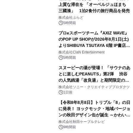
上質な滞在を 「オーベルジュほまち
三國湊」 1泊2食付の旅行商品を発売
1
株式会社ぷらど
5時間前
プロeスポーツチーム『AXIZ WAVE』
のPOP UP SHOPが2026年8月1日(土)
よりSHIBUYA TSUTAYA 6階 IP書店で
2
開催決定！！
株式会社ClaN Entertainment
5時間前
スヌーピーの湯が登場！ 「サウナのあ
とに楽しむPEANUTS」第2弾 渋谷
の人気銭湯「改良湯」と期間限定のコ
3
ラボレーション サウナイキタイコラ
株式会社ソニー・クリエイティブプロダクツ
ボグッズも発売決定！
1日前
【令和8年8月8日】トリプル「8」の日
に発表！ ヨックモック・地域バージョ
ンの秋田デザイン缶が誕生 ～かわいい
4
秋田犬の子犬と秋田の四季と名所を巡
株式会社秋田ケーブルテレビ
るパッケージ～ 9月1日(火)秋田県内で
9時間前