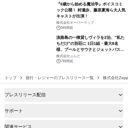
販売開始
『8歳から始める魔法学』ボイスコミ
ック公開！ 村瀬歩、藤原夏海ら大人気
キャストが出演！
5
株式会社オーバーラップ
5時間前
淡路島の一棟貸しヴィラを2泊、"私た
ちだけ"の別荘に 1日1組・最大8名
様、プールとサウナとジェットバス付
6
きで Villa Mon Temps AWAJIの連泊
株式会社ぷらど
素泊りプラン
7時間前
トップ
旅行・レジャーのプレスリリース一覧
株式会社Ze
プレスリリース配信
サポート
関連サービス