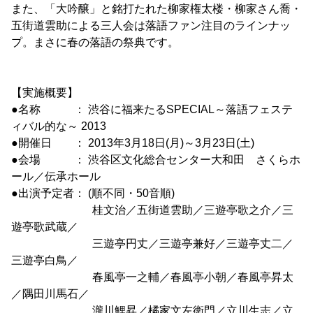
また、「大吟醸」と銘打たれた柳家権太楼・柳家さん喬・
五街道雲助による三人会は落語ファン注目のラインナッ
プ。まさに春の落語の祭典です。
【実施概要】
●名称 ： 渋谷に福来たるSPECIAL～落語フェステ
ィバル的な～ 2013
●開催日 ： 2013年3月18日(月)～3月23日(土)
●会場 ： 渋谷区文化総合センター大和田 さくらホ
ール／伝承ホール
●出演予定者： (順不同・50音順)
桂文治／五街道雲助／三遊亭歌之介／三
遊亭歌武蔵／
三遊亭円丈／三遊亭兼好／三遊亭丈二／
三遊亭白鳥／
春風亭一之輔／春風亭小朝／春風亭昇太
／隅田川馬石／
瀧川鯉昇／橘家文左衛門／立川生志／立