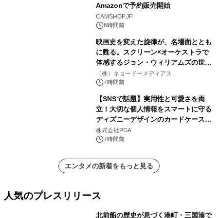
Amazonで予約販売開始
CAMSHOP.JP
6時間前
映画史を変えた旋律が、名場面ととも
に甦る。スクリーン×オーケストラで
体感するジョン・ウィリアムズの世
界。ジョン・ウィリアムズ：シネマ・
（株）キョードーメディアス
スペクタキュラー・コンサート 開催決
7時間前
定！
【SNSで話題】実用性と可愛さを両
立！大切な個人情報をスマートに守る
ディズニーデザインのカードケースを
株式会社PGAが8月7日発売
株式会社PGA
7時間前
エンタメの新着をもっと見る
人気のプレスリリース
北前船の歴史が息づく港町・三国湊で