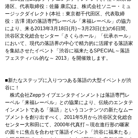
港区、代表取締役：佐藤 康広)は、株式会社ソニー・ミュ
ージックダイレクト(本社：東京都千代田区、代表取締
役：古澤 清)の落語専門レーベル「来福レーベル」の協力
により、来る2013年3月18日(月)～3月23日(土)の6日間、
渋谷区文化総合センター「さくらホール」「伝承ホール」
において、現代の落語界の中心で精力的に活躍する落語家
を集結させたイベント「渋谷に福来たるSPECIAL～落語
フェスティバル的な～ 2013」を開催致します。
■新たなステップに入りつつある落語の大型イベントが渋
谷に！
株式会社Zeppライブエンタテインメントは落語専門レ
ーベル「来福レーベル」との協業により、伝統のエンタテ
インメントである「落語」というコンテンツの新たなムー
ブメントを創り出すべく、2011年5月から渋谷区文化総合
センター大和田にて、2000年代真打～現在進行形の噺家
の面々に焦点を合わせて落語イベント「渋谷に福来たる」