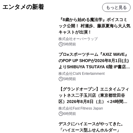
エンタメの新着
もっと見る
『8歳から始める魔法学』ボイスコミ
ック公開！ 村瀬歩、藤原夏海ら大人気
キャストが出演！
株式会社オーバーラップ
5時間前
プロeスポーツチーム『AXIZ WAVE』
のPOP UP SHOPが2026年8月1日(土)
よりSHIBUYA TSUTAYA 6階 IP書店で
開催決定！！
株式会社ClaN Entertainment
5時間前
【グランドオープン】エニタイムフィ
ットネス二子玉川店（東京都世田谷
区）2026年8月8日（土）＜24時間年
中無休のフィットネスジム＞
株式会社Fast Fitness Japan
6時間前
デスクにハイエースがやってきた。
「ハイエース型ふせんホルダー」