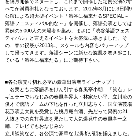
を隔月開催でスタートし、これまで開催した定例公演のす
べてが満員御礼となっております。2012年3月には3日間9
公演による超大型イベント「渋谷に福来たるSPECIAL～
落語フェスティバル的な～」を開催し、落語公演としては
異例の5,000人の来場者を集め、まさに「渋谷落語フェス
ティバル」と言えるイベントを大盛況に導きました。そ
の、春の祝祭が2013年、スケールも内容もパワーアップ
して帰ってきます。落語シーンに新たな旋風を巻き起こし
ている「渋谷に福来たる」にご期待下さい。
■各公演売り切れ必至の豪華出演者ラインナップ！
名実ともに落語界をけん引する春風亭小朝、「笑点」レ
ギュラーでおなじみの春風亭昇太・林家たい平、立川流の
俊才で落語ブームの下地を作った立川志らく、国立演芸場
花形演芸大賞を受賞した桃月庵白酒、先だって異例の21
人抜きでの真打昇進を果たして人気爆発中の春風亭一之
輔、テレビでもおなじみの
立川談笑など、各公演で豪華な出演者が顔を揃えました。