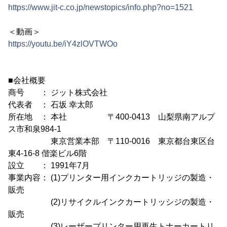
https://www.jit-c.co.jp/newstopics/info.php?no=1521
＜動画＞
https://youtu.be/iY4zlOVTWOo
■会社概要
商号 ： ジット株式会社
代表者 ： 石坂 幸太郎
所在地 ： 本社 〒400-0413 山梨県南アルプ
ス市和泉984-1
東京営業本部 〒110-0016 東京都台東区台
東4-16-8 偕楽ビル6階
設立 ： 1991年7月
事業内容： (1)プリンター用インクカートリッジの製造・
販売
(2)リサイクルインクカートリッシジの製造・
販売
(3)レーザープリンター用再生トナーカートリ