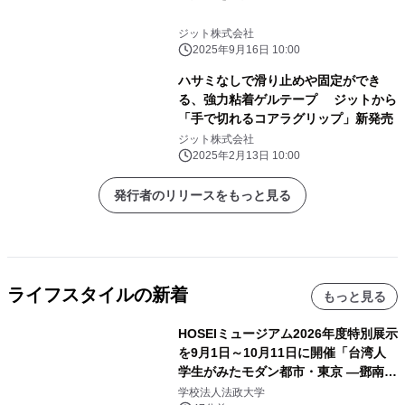
ジット株式会社
2025年9月16日 10:00
ハサミなしで滑り止めや固定ができ
る、強力粘着ゲルテープ ジットから
「手で切れるコアラグリップ」新発売
ジット株式会社
2025年2月13日 10:00
発行者のリリースをもっと見る
ライフスタイルの新着
もっと見る
HOSEIミュージアム2026年度特別展示
を9月1日～10月11日に開催「台湾人
学生がみたモダン都市・東京 ―鄧南光
と法政大学の1930年代―」
学校法人法政大学