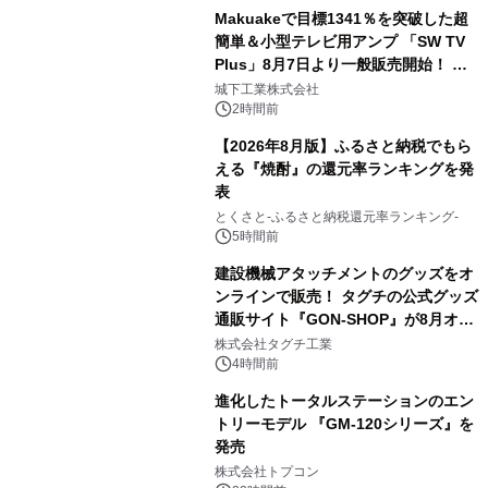
Makuakeで目標1341％を突破した超
簡単＆小型テレビ用アンプ 「SW TV
Plus」8月7日より一般販売開始！ ケ
3
ーブル1本つなぐだけ、テレビの音が
城下工業株式会社
ぐっと豊かに
2時間前
【2026年8月版】ふるさと納税でもら
える『焼酎』の還元率ランキングを発
表
4
とくさと-ふるさと納税還元率ランキング-
5時間前
建設機械アタッチメントのグッズをオ
ンラインで販売！ タグチの公式グッズ
通販サイト『GON-SHOP』が8月オー
5
プン
株式会社タグチ工業
4時間前
進化したトータルステーションのエン
トリーモデル 『GM-120シリーズ』を
発売
6
株式会社トプコン