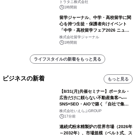
トラタニ株式会社
1時間前
留学ジャーナル、中学・高校留学に関
心を持つ生徒・保護者向けイベント
「中学・高校留学フェア2026 ニュー
ジーランド＆オーストラリア」を
株式会社留学ジャーナル
9/12(土)に開催
1時間前
ライフスタイルの新着をもっと見る
ビジネスの新着
もっと見る
【8/31(月)共催セミナー】ポータル・
広告だけに頼らない不動産集客へ―
SNS×SEO・AIOで築く「自社で集め
る力」―｜いえらぶGROUP
株式会社いえらぶGROUP
17分前
連続式粉末精製炉の世界市場（2026年
～2032年）、市場規模（ベルト式、ス