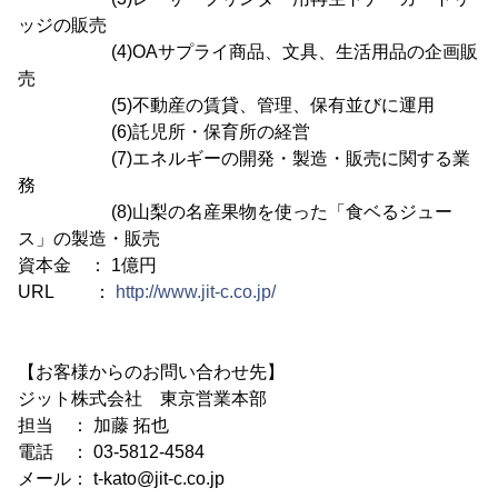
ッジの販売
(4)OAサプライ商品、文具、生活用品の企画販
売
(5)不動産の賃貸、管理、保有並びに運用
(6)託児所・保育所の経営
(7)エネルギーの開発・製造・販売に関する業
務
(8)山梨の名産果物を使った「食ベるジュー
ス」の製造・販売
資本金 ： 1億円
URL ：
http://www.jit-c.co.jp/
【お客様からのお問い合わせ先】
ジット株式会社 東京営業本部
担当 ： 加藤 拓也
電話 ： 03-5812-4584
メール： t-kato@jit-c.co.jp