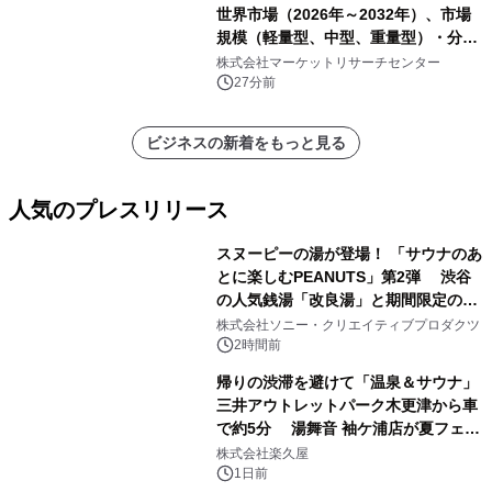
世界市場（2026年～2032年）、市場
規模（軽量型、中型、重量型）・分析
レポートを発表
株式会社マーケットリサーチセンター
27分前
ビジネスの新着をもっと見る
人気のプレスリリース
スヌーピーの湯が登場！ 「サウナのあ
とに楽しむPEANUTS」第2弾 渋谷
の人気銭湯「改良湯」と期間限定のコ
1
ラボレーション サウナイキタイコラ
株式会社ソニー・クリエイティブプロダクツ
ボグッズも発売決定！
2時間前
帰りの渋滞を避けて「温泉＆サウナ」
三井アウトレットパーク木更津から車
で約5分 湯舞音 袖ケ浦店が夏フェア
2
メニューを提供
株式会社楽久屋
1日前