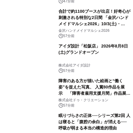
47分前
合計で約1100ブースが出店！好奇心が
刺激される特別な2日間 「金沢ハンド
メイドマルシェ2026」10/3(土)・
10/4(日)開催
金沢ハンドメイドマルシェ2026
57分前
アイダ設計「松阪店」 2026年8月8日
(土)グランドオープン
株式会社アイダ設計
57分前
障害のある方が描いた絵画と“働く
姿”を捉えた写真、 入賞80作品を展
示 「障害者雇用支援月間」作品展示
会を 東京・愛知で開催
株式会社ドゥ・クリエーション
57分前
眠りづらさの正体──シリーズ第2回 人
は寝ると「腹腔の余白」が消える──
呼吸が弱まる本当の構造的理由