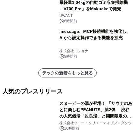
最軽量1.04kgの自動ゴミ収集掃除機
「V700 Pro」をMakuakeで発売
UWANT
6時間前
lmessage、MCP接続機能を強化し、
AIから設定操作できる機能を拡充
株式会社ミショナ
9時間前
テックの新着をもっと見る
人気のプレスリリース
スヌーピーの湯が登場！ 「サウナのあ
とに楽しむPEANUTS」第2弾 渋谷
の人気銭湯「改良湯」と期間限定のコ
1
ラボレーション サウナイキタイコラ
株式会社ソニー・クリエイティブプロダクツ
ボグッズも発売決定！
10時間前