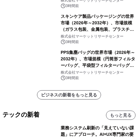
株式会社マーケットリサーチセンター
3時間前
スキンケア製品パッケージングの世界
市場（2026年～2032年）、市場規模
（ガラス包装、金属包装、プラスチッ
ク包装、その他）・分析レポートを発
株式会社マーケットリサーチセンター
表
3時間前
PPS集塵バッグの世界市場（2026年～
2032年）、市場規模（円筒形フィルタ
ーバッグ、平袋型フィルターバッグ、
プリーツフィルターバッグ、その
株式会社マーケットリサーチセンター
他）・分析レポートを発表
3時間前
ビジネスの新着をもっと見る
テックの新着
もっと見る
業務システム刷新の「見えていない課
題」にアプローチ。AI×UX専門家の要