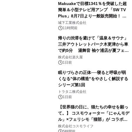
Makuakeで目標1341％を突破した超
簡単＆小型テレビ用アンプ 「SW TV
Plus」8月7日より一般販売開始！ ケ
2
ーブル1本つなぐだけ、テレビの音が
城下工業株式会社
ぐっと豊かに
11時間前
帰りの渋滞を避けて「温泉＆サウナ」
三井アウトレットパーク木更津から車
で約5分 湯舞音 袖ケ浦店が夏フェア
3
メニューを提供
株式会社楽久屋
1日前
眠りづらさの正体──寝ると呼吸が弱
くなる"体の構造"をやさしく解説する
シリーズ第1回
4
トラタニ株式会社
1日前
【世界猫の日に、猫たちの幸せを願っ
て。】 コスモウォーター「にゃんモデ
ル」×フェリシモ「猫部」が コラボキ
5
ャンペーンを実施
株式会社コスモライフ
5時間前