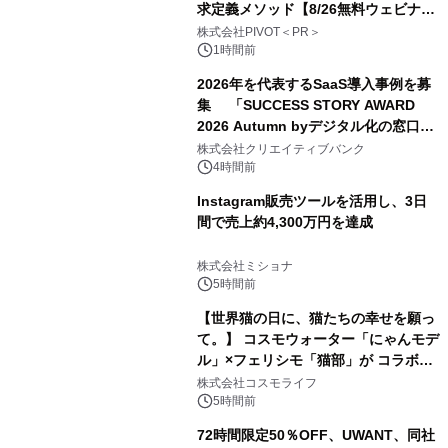
求定義メソッド【8/26無料ウェビナ
ー】株式会社PIVOT
株式会社PIVOT＜PR＞
1時間前
2026年を代表するSaaS導入事例を募
集 「SUCCESS STORY AWARD
2026 Autumn byデジタル化の窓口」
開催
株式会社クリエイティブバンク
4時間前
Instagram販売ツールを活用し、3日
間で売上約4,300万円を達成
株式会社ミショナ
5時間前
【世界猫の日に、猫たちの幸せを願っ
て。】 コスモウォーター「にゃんモデ
ル」×フェリシモ「猫部」が コラボキ
ャンペーンを実施
株式会社コスモライフ
5時間前
72時間限定50％OFF、UWANT、同社