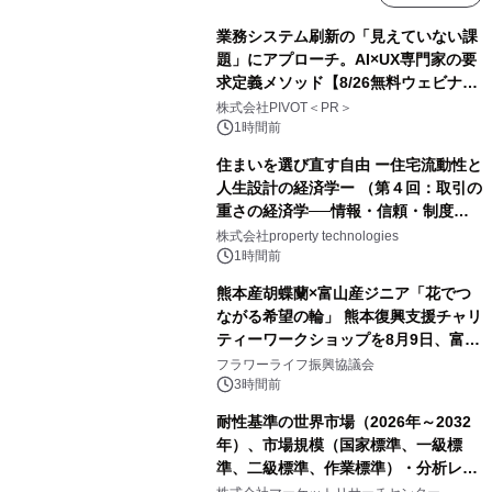
業務システム刷新の「見えていない課
題」にアプローチ。AI×UX専門家の要
求定義メソッド【8/26無料ウェビナ
ー】株式会社PIVOT
株式会社PIVOT＜PR＞
1時間前
住まいを選び直す自由 ー住宅流動性と
人生設計の経済学ー （第４回：取引の
重さの経済学──情報・信頼・制度を
PropTechはどう組み替えるか）｜
株式会社property technologies
PropTech-Lab
1時間前
熊本産胡蝶蘭×富山産ジニア「花でつ
ながる希望の輪」 熊本復興支援チャリ
ティーワークショップを8月9日、富
山・射水で開催
フラワーライフ振興協議会
3時間前
耐性基準の世界市場（2026年～2032
年）、市場規模（国家標準、一級標
準、二級標準、作業標準）・分析レポ
ートを発表